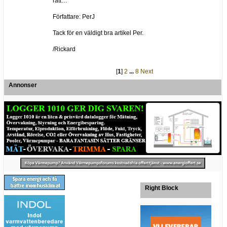
rätt…
Författare: PerJ
Tack för en väldigt bra artikel Per.
/Rickard
[
1
]
2
...
8
Next
Annonser
Right Block