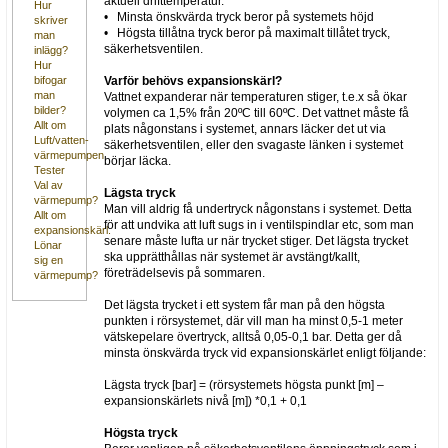
aktuell drifttemperatur.
Hur
• Minsta önskvärda tryck beror på systemets höjd
skriver
• Högsta tillåtna tryck beror på maximalt tillåtet tryck,
man
säkerhetsventilen.
inlägg?
Hur
Varför behövs expansionskärl?
bifogar
man
Vattnet expanderar när temperaturen stiger, t.e.x så ökar
bilder?
volymen ca 1,5% från 20ºC till 60ºC. Det vattnet måste få
Allt om
plats någonstans i systemet, annars läcker det ut via
Luft/vatten-
säkerhetsventilen, eller den svagaste länken i systemet
värmepumpen
börjar läcka.
Tester
Val av
Lägsta tryck
värmepump?
Man vill aldrig få undertryck någonstans i systemet. Detta
Allt om
för att undvika att luft sugs in i ventilspindlar etc, som man
expansionskärl.
senare måste lufta ur när trycket stiger. Det lägsta trycket
Lönar
ska upprätthållas när systemet är avstängt/kallt,
sig en
företrädelsevis på sommaren.
värmepump?
Det lägsta trycket i ett system får man på den högsta
punkten i rörsystemet, där vill man ha minst 0,5-1 meter
vätskepelare övertryck, alltså 0,05-0,1 bar. Detta ger då
minsta önskvärda tryck vid expansionskärlet enligt följande:
Lägsta tryck [bar] = (rörsystemets högsta punkt [m] –
expansionskärlets nivå [m]) *0,1 + 0,1
Högsta tryck