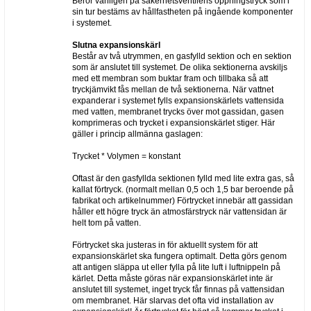
Beror vanligen på säkerhetsventilens öppningstryck som i
sin tur bestäms av hållfastheten på ingående komponenter
i systemet.
Slutna expansionskärl
Består av två utrymmen, en gasfylld sektion och en sektion
som är anslutet till systemet. De olika sektionerna avskiljs
med ett membran som buktar fram och tillbaka så att
tryckjämvikt fås mellan de två sektionerna. När vattnet
expanderar i systemet fylls expansionskärlets vattensida
med vatten, membranet trycks över mot gassidan, gasen
komprimeras och trycket i expansionskärlet stiger. Här
gäller i princip allmänna gaslagen:
Trycket * Volymen = konstant
Oftast är den gasfyllda sektionen fylld med lite extra gas, så
kallat förtryck. (normalt mellan 0,5 och 1,5 bar beroende på
fabrikat och artikelnummer) Förtrycket innebär att gassidan
håller ett högre tryck än atmosfärstryck när vattensidan är
helt tom på vatten.
Förtrycket ska justeras in för aktuellt system för att
expansionskärlet ska fungera optimalt. Detta görs genom
att antigen släppa ut eller fylla på lite luft i luftnippeln på
kärlet. Detta måste göras när expansionskärlet inte är
anslutet till systemet, inget tryck får finnas på vattensidan
om membranet. Här slarvas det ofta vid installation av