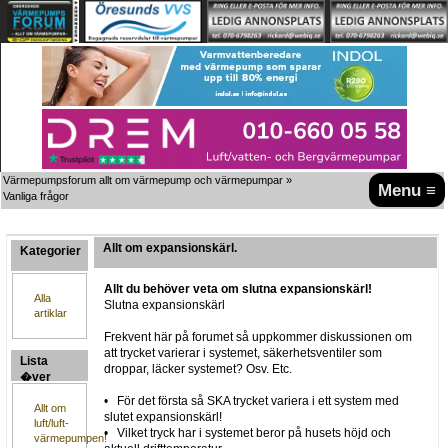
Värmepumpsforum allt om värmepump och värmepumpar
»
Menu ≡
Vanliga frågor
Allt om expansionskärl.
Kategorier
Allt du behöver veta om slutna expansionskärl!
Alla
Slutna expansionskärl
artiklar
Frekvent här på forumet så uppkommer diskussionen om
att trycket varierar i systemet, säkerhetsventiler som
Lista
droppar, läcker systemet? Osv. Etc.
�ver
artiklar
• För det första så SKA trycket variera i ett system med
Allt om
slutet expansionskärl!
luft/luft-
• Vilket tryck har i systemet beror på husets höjd och
värmepumpen!