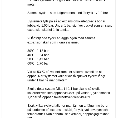
Radiatorsystemets högsta höjd över expansionskärl 5
meter
Samma system som tidigare men med förtryck av 1.0 bar.
Systemets fylls på så att expansionskärlet precis börjar
jobba vid 1.05 bar. Under 1 bar sjunker trycket som en sten,
expansionskärlet är ju tomt…
Vi får följande tryck i anläggningen med samma
expansionskärl som i förra systemet:
30ºC 1,12 bar
40ºC 1,24 bar
50ºC 1,42 bar
60ºC 1,70 bar
Vid ca 53 ºC på vattnet kommer säkerhetsventilen att
öppna. När systemet kallnar av så sjunker trycket långt
under 1 bar på manometern.
Skulle detta system fyllas till 1,1 bar skulle så skulle
säkerhetsventilen öppna vid 49ºC på vattnet., fyller man till
1,2 bar så öppnar säkerhetsventilen vid 43ºC.
Exakt vilka tryckvariationer man får i en anläggning beror
på storleken på expansionskärl, förtyck, vattenvolym och
temperatur. Ovan är bara lite exempel, hoppas jag räknat