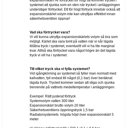
expansionskärl! Är förtrycket för högt så kommer trycket i
systemet att sjunka som en sten när trycket i anläggningen
understiger förtrycket. Ett för högt förtryck innebär också att
expansionskärlet volym inte kan utnyttjas effektivt innan
säkerhetsventilen öppnar!
Vad ska förtrycket vara?
Vi vill kunna utnyttja expansionskärlets volym så bra som
möjligt. Kärlet ska vara tomt på vatten när vi når lägsta
tillåtna tryck i systemet, eventuellt vill vi ha lite marginal
kvar. Alltså ska förtrycket vara något högre än det lägsta
tryck vi vill ha i systemet.
Till vilket tryck ska vi fylla systemet?
Vid igångkörning av systemet så fyller man normalt med
kallvatten, fyll endast till något (0,1 bar) över beräknat
lägsta tryck. Trycket kommer sedan att stiga och sjunka
beroende på vattnets medeltemperatur i anläggningen.
Exempel: Rätt justerat förtryck
Systemvolym vatten 300 liter
Expansionskärl brutto volym 20 liter
Säkerhetsventilens öppningstryck 1,5 bar
Radiatorsystemets högsta höjd över expansionskärl 5
meter