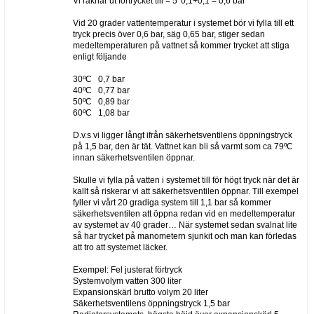
Vi räknar ut förtrycket till = 5*0,1+0,1 = 0,6 bar
Vid 20 grader vattentemperatur i systemet bör vi fylla till ett
tryck precis över 0,6 bar, säg 0,65 bar, stiger sedan
medeltemperaturen på vattnet så kommer trycket att stiga
enligt följande
30ºC 0,7 bar
40ºC 0,77 bar
50ºC 0,89 bar
60ºC 1,08 bar
D.v.s vi ligger långt ifrån säkerhetsventilens öppningstryck
på 1,5 bar, den är tät. Vattnet kan bli så varmt som ca 79ºC
innan säkerhetsventilen öppnar.
Skulle vi fylla på vatten i systemet till för högt tryck när det är
kallt så riskerar vi att säkerhetsventilen öppnar. Till exempel
fyller vi vårt 20 gradiga system till 1,1 bar så kommer
säkerhetsventilen att öppna redan vid en medeltemperatur
av systemet av 40 grader… När systemet sedan svalnat lite
så har trycket på manometern sjunkit och man kan förledas
att tro att systemet läcker.
Exempel: Fel justerat förtryck
Systemvolym vatten 300 liter
Expansionskärl brutto volym 20 liter
Säkerhetsventilens öppningstryck 1,5 bar