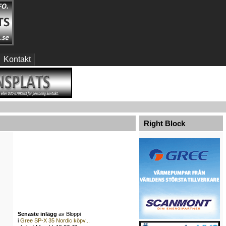
Kontakt
Right Block
Senaste inlägg
av Bloppi
i
Gree SP-X 35 Nordic köpv...