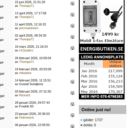
22 juni 2026, 21:51:20
av
Thompa71
gar
13 april 2026, 17:17:58
av
Thompa71
gar
11 april 2026, 12:16:32
av
porrmaskinen
gar
02 april 2026, 09:34:30
av
Thompa71
gar
16 mars 2026, 21:18:24
av
UrQuattro
ngar
26 februari 2026, 10:59:04
av
Thompa71
gar
19 februari 2026, 20:53:09
av
mikaelse
ngar
14 februari 2026, 11:15:51
av Gustaf Svedjemo
gar
03 februari 2026, 07:31:50
av
Rickard
ngar
28 januari 2026, 04:57:43
av Fredrik 83
ngar
Online just nu!
23 januari 2026, 20:36:03
av
Holmstock
ngar
gäster: 1737
06 januari 2026, 22:09:50
dolda: 0