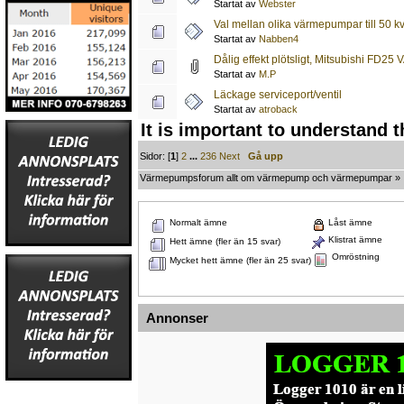
Startat av
Webster
Val mellan olika värmepumpar till 50 k
Startat av
Nabben4
Dålig effekt plötsligt, Mitsubishi FD25
Startat av
M.P
Läckage serviceport/ventil
Startat av
atroback
It is important to understand 
Sidor: [
1
]
2
...
236
Next
Gå upp
Värmepumpsforum allt om värmepump och värmepumpar
»
Normalt ämne
Låst ämne
Klistrat ämne
Hett ämne (fler än 15 svar)
Omröstning
Mycket hett ämne (fler än 25 svar)
Annonser