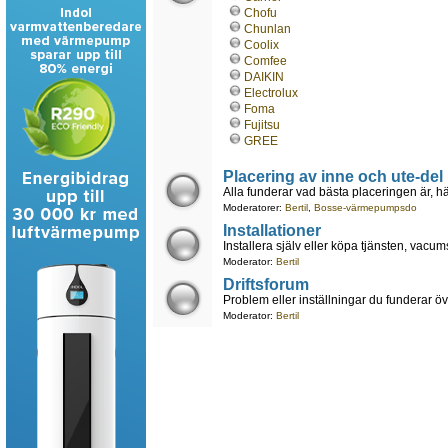
Chofu
Chunlan
Coolix
Comfee
DAIKIN
Electrolux
Foma
Fujitsu
GREE
Placering av inne och ute-del
Alla funderar vad bästa placeringen är, hä
Moderatorer:
Bertil
,
Bosse-värmepumpsdo
Installationer
Installera själv eller köpa tjänsten, vacum
Moderator:
Bertil
Driftsforum
Problem eller inställningar du funderar öve
Moderator:
Bertil