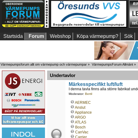
Startsida
Forum
Webshop
Köpa värmepump?
Sök
Värmepumpsforum allt om värmepump och värmepumpar
»
VärmepumpsForum Allmänt
»
Undertavlor
Märkesspecifikt luft/luft
I denna tavla finns alla större fabrikat unde
Moderator:
Bertil
AERMEC
Anslut
Appliance
ARGO
ATLAS
Bosch
CanVac
Carrier