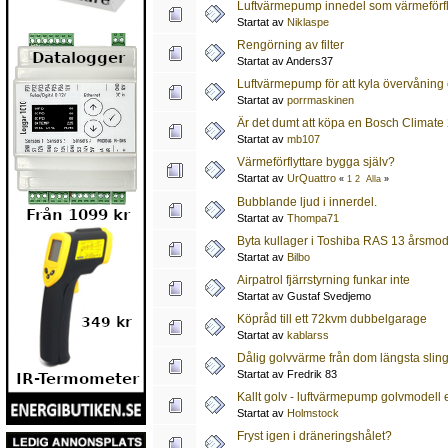
Luftvärmepump innedel som värmeförfl
Startat av
Niklaspe
Rengörning av filter
Startat av Anders37
Luftvärmepump för att kyla övervåning e
Startat av
porrmaskinen
Är det dumt att köpa en Bosch Climat
Startat av
mb107
Värmeförflyttare bygga själv?
Startat av
UrQuattro
«
1
2
Alla
»
Bubblande ljud i innerdel.
Startat av
Thompa71
Byta kullager i Toshiba RAS 13 årsmod
Startat av
Bilbo
Airpatrol fjärrstyrning funkar inte
Startat av Gustaf Svedjemo
Köpråd till ett 72kvm dubbelgarage
Startat av
kablarss
Dålig golvvärme från dom längsta slin
Startat av Fredrik 83
Kallt golv - luftvärmepump golvmodell 
Startat av
Holmstock
Fryst igen i dräneringshålet?