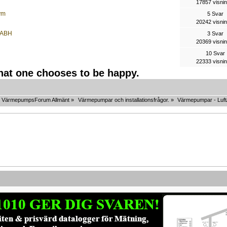
17857 visni
vm
5 Svar
20242 visni
 VABH
3 Svar
20369 visni
10 Svar
22333 visni
that one chooses to be happy.
VärmepumpsForum Allmänt
»
Värmepumpar och installationsfrågor.
»
Värmepumpar - Luft/