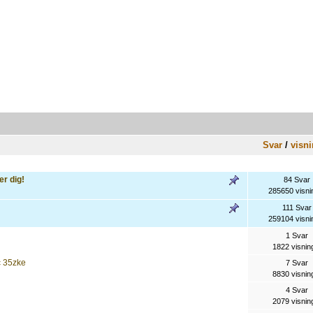
Svar
/
visni
r dig!
84 Svar
285650 visni
111 Svar
259104 visni
1 Svar
1822 visnin
c 35zke
7 Svar
8830 visnin
4 Svar
2079 visnin