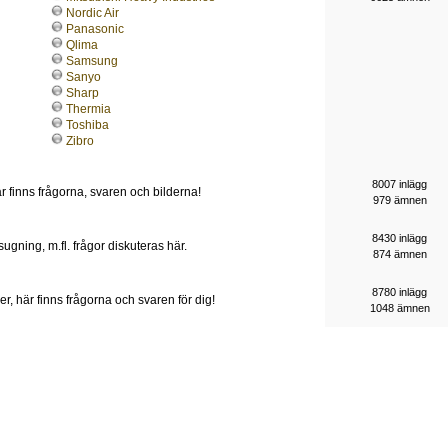
Nordic Air
Panasonic
Qlima
Samsung
Sanyo
Sharp
Thermia
Toshiba
Zibro
8007 inlägg
r finns frågorna, svaren och bilderna!
979 ämnen
8430 inlägg
sugning, m.fl. frågor diskuteras här.
874 ämnen
8780 inlägg
r, här finns frågorna och svaren för dig!
1048 ämnen