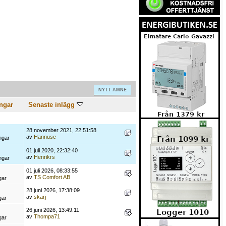
NYTT ÄMNE
ngar
Senaste inlägg
28 november 2021, 22:51:58
av
Hannuse
ngar
01 juli 2020, 22:32:40
av
Henrikrs
ngar
01 juli 2026, 08:33:55
av
TS Comfort AB
gar
28 juni 2026, 17:38:09
av
skarj
gar
26 juni 2026, 13:49:11
av
Thompa71
gar