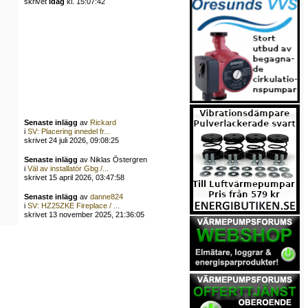
skrivet
Idag
kl. 15:07:42
Senaste inlägg
av
Rickard
i
SV: Placering innedel fr...
skrivet 24 juli 2026, 09:08:25
Senaste inlägg
av Niklas Östergren
i
Väl av installatör Gbg /...
skrivet 15 april 2026, 03:47:58
Senaste inlägg
av
danne824
i
SV: HZ25ZKE Fireplace / ...
skrivet 13 november 2025, 21:36:05