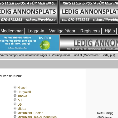
Medlemmar
Logga-in
Vanliga frågor
Registrera
Hjälp
Värmepumpar och installationsfrågor.
»
Värmepumpar - Luft/luft
(Moderatorer:
Bertil
,
pi.r
)
r var sin rubrik.
Hitachi
Honywell
Innova
IVT
LG
Midea
Mitsubishi Electric
67316 inlägg
Mitsubishi Heavy Industries
6625 ämnen