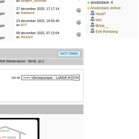
av
torbjorn_forsman
ngar
användare: 4
Användare online
:
27 december 2025, 17:17:14
av
Nabben4
ngar
Heat?
lars
23 december 2025, 19:55:40
av
M.P
ngar
Börje__
Erik Renberg
08 december 2025, 07:13:04
av
Rickard
ngar
NYTT ÄMNE
luft
(Moderatorer:
Bertil
,
pi.r
)
Gå till: