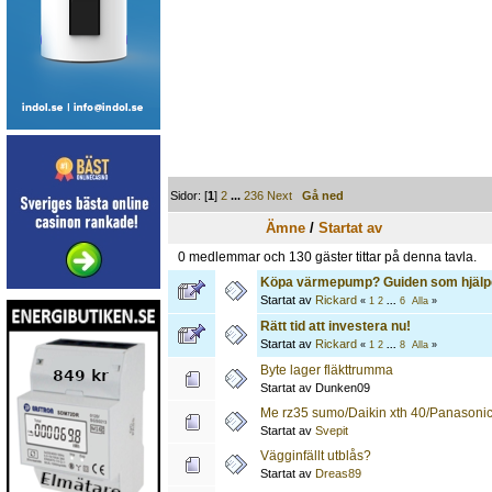
Sidor: [
1
]
2
...
236
Next
Gå ned
Ämne
/
Startat av
0 medlemmar och 130 gäster tittar på denna tavla.
Köpa värmepump? Guiden som hjälpe
Startat av
Rickard
«
1
2
...
6
Alla
»
Rätt tid att investera nu!
Startat av
Rickard
«
1
2
...
8
Alla
»
Byte lager fläkttrumma
Startat av Dunken09
Me rz35 sumo/Daikin xth 40/Panasoni
Startat av
Svepit
Vägginfällt utblås?
Startat av
Dreas89