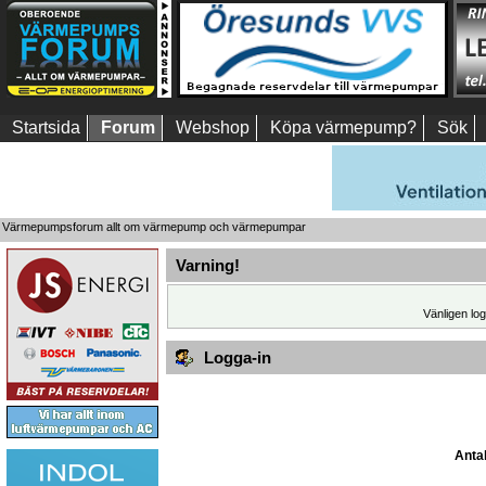
Startsida
Forum
Webshop
Köpa värmepump?
Sök
Värmepumpsforum allt om värmepump och värmepumpar
Varning!
Vänligen log
Logga-in
Antal