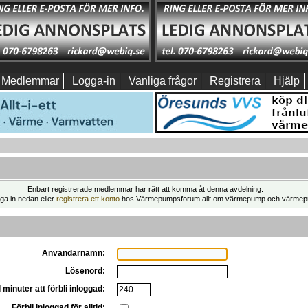
Medlemmar
Logga-in
Vanliga frågor
Registrera
Hjälp
Enbart registrerade medlemmar har rätt att komma åt denna avdelning.
ga in nedan eller
registrera ett konto
hos Värmepumpsforum allt om värmepump och värmep
Användarnamn:
Lösenord:
 minuter att förbli inloggad:
Förbli inloggad för alltid: