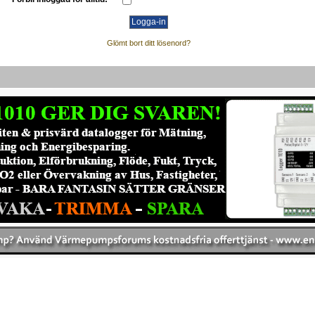
Glömt bort ditt lösenord?