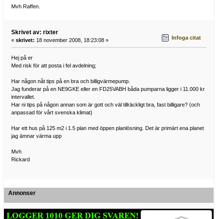
Mvh Raffen.
Skrivet av: rixter
Infoga citat
«
skrivet:
18 november 2008, 18:23:08 »
Hej på er
Med risk för att posta i fel avdelning;
Har någon nåt tips på en bra och billigvärmepump.
Jag funderar på en NE9GKE eller en FD25VABH båda pumparna ligger i 11.000 kr
intervallet.
Har ni tips på någon annan som är gott och väl tillräckligt bra, fast billigare? (och
anpassad för vårt svenska klimat)
Har ett hus på 125 m2 i 1.5 plan med öppen planlösning. Det är primärt ena planet
jag ämnar värma upp
Mvh
Rickard
Annonser