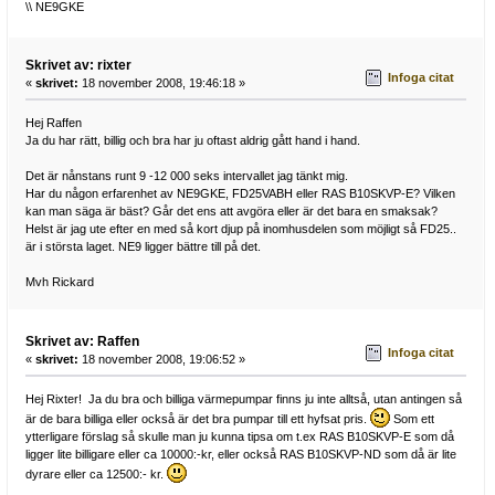
\\ NE9GKE
Skrivet av: rixter
Infoga citat
«
skrivet:
18 november 2008, 19:46:18 »
Hej Raffen
Ja du har rätt, billig och bra har ju oftast aldrig gått hand i hand.
Det är nånstans runt 9 -12 000 seks intervallet jag tänkt mig.
Har du någon erfarenhet av NE9GKE, FD25VABH eller RAS B10SKVP-E? Vilken
kan man säga är bäst? Går det ens att avgöra eller är det bara en smaksak?
Helst är jag ute efter en med så kort djup på inomhusdelen som möjligt så FD25..
är i största laget. NE9 ligger bättre till på det.
Mvh Rickard
Skrivet av: Raffen
Infoga citat
«
skrivet:
18 november 2008, 19:06:52 »
Hej Rixter! Ja du bra och billiga värmepumpar finns ju inte alltså, utan antingen så
är de bara billiga eller också är det bra pumpar till ett hyfsat pris.
Som ett
ytterligare förslag så skulle man ju kunna tipsa om t.ex RAS B10SKVP-E som då
ligger lite billigare eller ca 10000:-kr, eller också RAS B10SKVP-ND som då är lite
dyrare eller ca 12500:- kr.