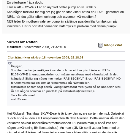
En ytterligare fråga dock.
Tror ni att FD25VABH är en mycket bättre pump än NE9GKE?
Kan någon förklara för mig om jag gör en stor vinst i att ha en FD25.. gentemot en
NE9.. när det gäller effekt och cop och utvunnen värmeeffekt?
NE9 leder förmodligen valet av pump än så länge pga den lilla formfaktorn på
innedelen. Har ni hört ifall panasonic haft mycket problem med denna pump?
Skrivet av: Raffen
Infoga citat
«
skrivet:
18 november 2008, 21:32:40 »
Citat från: rixter skrivet 18 november 2008, 21:18:03
Hej igen,
Toshiban verkar ju verkligen lovande och har ett bra pris. Läste att RAS-
B10SKVP-E är europamodellen och måste installeras med värmekabel, är det
krångligt? Skiljer sig något mer mellan RAS-B10SKVP-E och RAS-B10SKVP-ND
förutom värmekabeln som är förmonterad på NDmodellen.
Mitsubishin är som sagt också väldigt intressant men tyvärr så är innedelen stor.
Är det någon som har en profilbild på mitsubishin(innedelen)?
Tack för alla svar!
mvh Rickard
Hej Rickard! Toshibas SKVP-E-serie är ju av den nyare sorten, den s.k Daiseikai
3, och är då av den s.k Europavarianten ifh till ND-serien. Detta innebär då att den
varianten saknar underhållsvärmefunktionen +8 (vilken man ju ändå inte har
någon användning för i bostadshus). Att man själv får se till att det finns med en
värmekabel till tråget, alt komplettera med en sådan själv, samt att den inte är