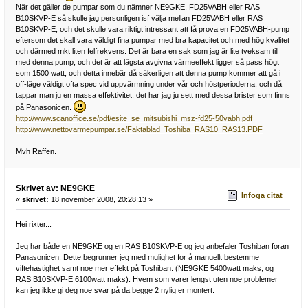
När det gäller de pumpar som du nämner NE9GKE, FD25VABH eller RAS
B10SKVP-E så skulle jag personligen isf välja mellan FD25VABH eller RAS
B10SKVP-E, och det skulle vara riktigt intressant att få prova en FD25VABH-pump
eftersom det skall vara väldigt fina pumpar med bra kapacitet och med hög kvalitet
och därmed mkt liten felfrekvens. Det är bara en sak som jag är lite tveksam till
med denna pump, och det är att lägsta avgivna värmeeffekt ligger så pass högt
som 1500 watt, och detta innebär då säkerligen att denna pump kommer att gå i
off-läge väldigt ofta spec vid uppvärmning under vår och höstperioderna, och då
tappar man ju en massa effektivitet, det har jag ju sett med dessa brister som finns
på Panasonicen.
http://www.scanoffice.se/pdf/esite_se_mitsubishi_msz-fd25-50vabh.pdf
http://www.nettovarmepumpar.se/Faktablad_Toshiba_RAS10_RAS13.PDF
Mvh Raffen.
Skrivet av: NE9GKE
Infoga citat
«
skrivet:
18 november 2008, 20:28:13 »
Hei rixter...
Jeg har både en NE9GKE og en RAS B10SKVP-E og jeg anbefaler Toshiban foran
Panasonicen. Dette begrunner jeg med mulighet for å manuellt bestemme
viftehastighet samt noe mer effekt på Toshiban. (NE9GKE 5400watt maks, og
RAS B10SKVP-E 6100watt maks). Hvem som varer lengst uten noe problemer
kan jeg ikke gi deg noe svar på da begge 2 nylig er montert.