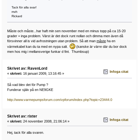
Tack för alla svar!
mvh
Rickard
Måste och måste...har haft min sen november med en minus topp på ca 15-20
grader = inga problem. Värst är det dock runt nollan och dimma men även då
försvinner all is vid avfrostningen utan problem. Så att man
måste
ha en
värmekabel kan du ta med en nypa salt.
(kanske är värre där du bor dock
men hos mig i mellansverige funkar d fint. Thumbsup)
Skrivet av: RavenLord
Infoga citat
«
skrivet:
16 januari 2009, 13:16:45 »
Så vad blev det för Pump ?
Funderar själv på en NE9GKE
http://www.varmepumpsforum.com/vpforum/index.php?topic=23444.0
Skrivet av: rixter
Infoga citat
«
skrivet:
24 november 2008, 21:06:14 »
Hej, tack för alla svaren.