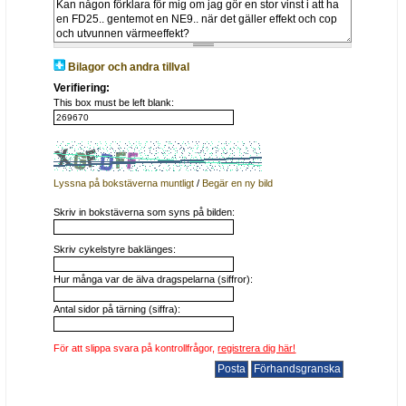
Bilagor och andra tillval
Verifiering:
This box must be left blank:
Lyssna på bokstäverna muntligt
/
Begär en ny bild
Skriv in bokstäverna som syns på bilden:
Skriv cykelstyre baklänges:
Hur många var de älva dragspelarna (siffror):
Antal sidor på tärning (siffra):
För att slippa svara på kontrollfrågor,
registrera dig här!