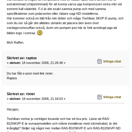
extratrimmad (chipstrimmad) för att kunna varva upp kompressorn extra mkt vid
extremt kall väderlek. F.ö är det exakt samma pump och med samma
specifikationer som polarserien eller rättare sagt ND-modellerna.
Här kommer också en bild från min dotter och mågs Toshibas SKVP-E-pump, och
som du ser så går det alldeles utmärkt att placera den även över
vardagsrumssoffan också, även om pumpen just här är helt avstängd pga att
bilden togs i somras.
Mvh Raffen.
Skrivet av: raptus
Infoga citat
«
skrivet:
18 november 2008, 21:26:48 »
Du har fått e-post med link rixter .
Raptus
Skrivet av: rixter
Infoga citat
«
skrivet:
18 november 2008, 21:18:03 »
Hej igen,
Toshiban verkar ju verkligen lovande och har ett bra pris. Läste att RAS-
B10SKVP-E är europamodellen och måste installeras med värmekabel, är det
krångligt? Skiljer sig något mer mellan RAS-B10SKVP-E och RAS-B10SKVP-ND