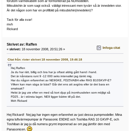
förutom värmekabeln som är förmonterad på NDmodellen.
Mitsubishin är som sagt också väldigt intressant men tyvärr så är innedelen stor.
Är det någon som har en profilbild på mitsubishin(innedelen)?
Tack för alla svar!
mvh
Rickard
Skrivet av: Raffen
Infoga citat
«
skrivet:
18 november 2008, 20:51:26 »
Citat från: rixter skrivet 18 november 2008, 19:46:18
Hej Raffen
Ja du har rätt, billig och bra har ju oftast aldrig gått hand i hand.
Det är nånstans runt 9 -12 000 seks intervallet jag tänkt mig.
Har du någon erfarenhet av NE9GKE, FD25VABH eller RAS B10SKVP-E?
Vilken kan man säga är bäst? Går det ens att avgöra eller är det bara en
smaksak?
Helst är jag ute efter en med så kort djup på inomhusdelen som möjligt så
FD25.. är i största laget. NE9 ligger bättre till på det.
Mvh Rickard
Hej Rickard! Nej jag har ingen egen erfarenhet av just dessa pumpmodeller. Mina
egna luftvärmepumpar är Panasonic E9DKE och Toshiba RAS 10 GKVP-E, och
Toshiban är jag ju då numera grymt imponerad av om jag jämför den med
Panasonicen.