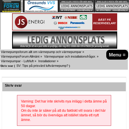
Värmepumpsforum allt om värmepump och värmepumpar
»
Menu ≡
VärmepumpsForum Allmänt
»
Värmepumpar och installationsfrågor.
»
Värmepumpar - Luft/luft
»
Installationer
»
SV: Tips på prisvärd luftvärmepump?
Skriv svar (
)
Skriv svar
Varning: Det har inte skrivits nya inlägg i detta ämne på
50 dagar.
Om du inte är säker på att du faktiskt vill svara i det här
ämnet, så bör du överväga att istället starta ett nytt
ämne.