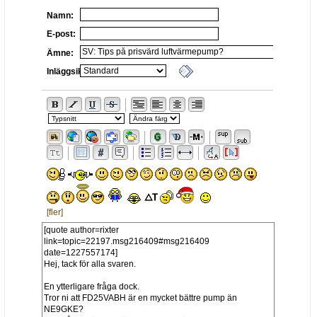
Namn:
E-post:
Ämne:
Inläggsikon:
[fler]