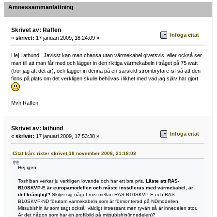
Ämnessammanfattning
Skrivet av: Raffen
Infoga citat
«
skrivet:
17 januari 2009, 18:24:09 »
Hej Lathund! Javisst kan man chansa utan värmekabel givetsvis, eller också ser
man till att man får med och lägger in den riktiga värmekabeln i tråget på 75 watt
(tror jag att det är), och lägger in denna på en särskild strömbrytare isf så att den
finns på plats om det verkligen skulle behövas i likhet med vad jag själv har gjort.
Mvh Raffen.
Skrivet av: lathund
Infoga citat
«
skrivet:
17 januari 2009, 17:53:38 »
Citat från: rixter skrivet 18 november 2008, 21:18:03
Hej igen,
Toshiban verkar ju verkligen lovande och har ett bra pris.
Läste att RAS-
B10SKVP-E är europamodellen och måste installeras med värmekabel, är
det krångligt?
Skiljer sig något mer mellan RAS-B10SKVP-E och RAS-
B10SKVP-ND förutom värmekabeln som är förmonterad på NDmodellen.
Mitsubishin är som sagt också väldigt intressant men tyvärr så är innedelen stor.
Är det någon som har en profilbild på mitsubishin(innedelen)?