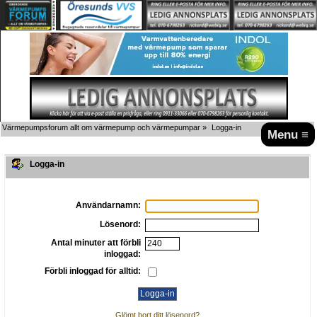
Värmepumpsforum allt om värmepump och värmepumpar
»
Logga-in
Menu ≡
Logga-in
Användarnamn:
Lösenord:
Antal minuter att förbli
inloggad:
Förbli inloggad för alltid:
Glömt bort ditt lösenord?