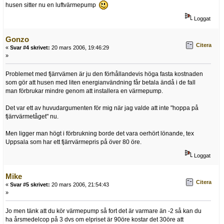
husen sitter nu en luftvärmepump
Loggat
Gonzo
Citera
«
Svar #4 skrivet:
20 mars 2006, 19:46:29
»
Problemet med fjärrvämen är ju den förhållandevis höga fasta kostnaden
som gör att husen med liten energianvändning får betala ändå i de fall
man förbrukar mindre genom att installera en värmepump.
Det var ett av huvudargumenten för mig när jag valde att inte "hoppa på
fjärrvärmetåget" nu.
Men ligger man högt i förbrukning borde det vara oerhört lönande, tex
Uppsala som har ett fjärrvärmepris på över 80 öre.
Loggat
Mike
Citera
«
Svar #5 skrivet:
20 mars 2006, 21:54:43
»
Jo men tänk att du kör värmepump så fort det är varmare än -2 så kan du
ha årsmedelcop på 3 dvs om elpriset är 90öre kostar det 30öre att