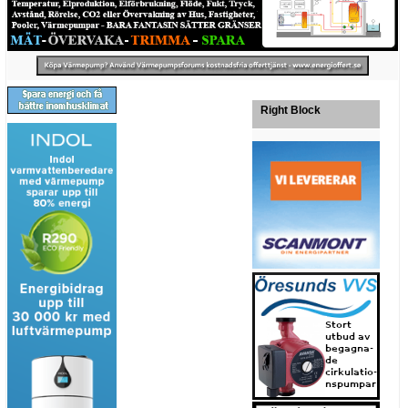
Right Block