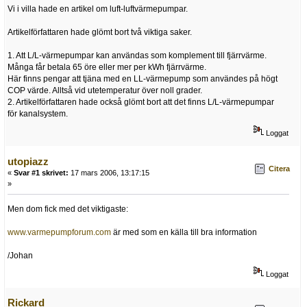
Vi i villa hade en artikel om luft-luftvärmepumpar.
Artikelförfattaren hade glömt bort två viktiga saker.
1. Att L/L-värmepumpar kan användas som komplement till fjärrvärme.
Många får betala 65 öre eller mer per kWh fjärrvärme.
Här finns pengar att tjäna med en LL-värmepump som användes på högt
COP värde. Alltså vid utetemperatur över noll grader.
2. Artikelförfattaren hade också glömt bort att det finns L/L-värmepumpar
för kanalsystem.
Loggat
utopiazz
Citera
«
Svar #1 skrivet:
17 mars 2006, 13:17:15
»
Men dom fick med det viktigaste:
www.varmepumpforum.com
är med som en källa till bra information
/Johan
Loggat
Rickard