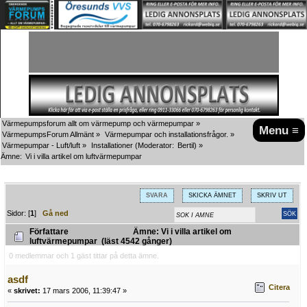
Värmepumpsforum allt om värmepump och värmepumpar
»
Menu ≡
VärmepumpsForum Allmänt
»
Värmepumpar och installationsfrågor.
»
Värmepumpar - Luft/luft
»
Installationer
(Moderator:
Bertil
) »
Ämne:
Vi i villa artikel om luftvärmepumpar
SVARA
SKICKA ÄMNET
SKRIV UT
Sidor: [
1
]
Gå ned
Författare
Ämne: Vi i villa artikel om
luftvärmepumpar (läst 4542 gånger)
0 medlemmar och 1 gäst tittar på detta ämne.
asdf
Citera
«
skrivet:
17 mars 2006, 11:39:47 »