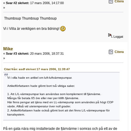
Citera
«
Svar #2 skrivet:
17 mars 2006, 14:17:00
»
Thumbsup Thumbsup Thumbsup
Vi i Villa är verkligen en bra tidning!
Loggat
Mike
Citera
«
Svar #3 skrivet:
20 mars 2006, 18:37:31
»
Citat från: asdf skrivet 17 mars 2006, 11:39:47
Vi i villa hade en artikel om luft-luftvärmepumpar.
Artikelförfattaren hade glömt bort två viktiga saker.
1. Att L/L-värmepumpar kan användas som komplement till fjärrvärme.
Många får betala 65 öre eller mer per kWh fjärrvärme.
Här finns pengar att tjäna med en LL-värmepump som användes på högt COP
värde. Alltså vid utetemperatur över noll grader.
2. Artikelförfattaren hade också glömt bort att det finns L/L-värmepumpar för
kanalsystem.
På en gata nära mig installerade de fjärrvärme i somras och på ett av de