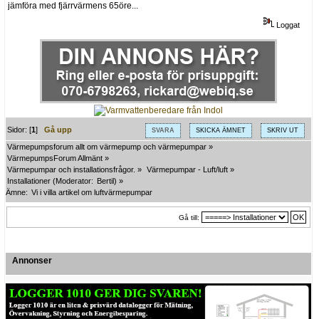
jämföra med fjärrvärmens 65öre...
Loggat
Sidor: [
1
]
Gå upp
SVARA
SKICKA ÄMNET
SKRIV UT
Värmepumpsforum allt om värmepump och värmepumpar
»
VärmepumpsForum Allmänt
»
Värmepumpar och installationsfrågor.
»
Värmepumpar - Luft/luft
»
Installationer
(Moderator:
Bertil
) »
Ämne:
Vi i villa artikel om luftvärmepumpar
Gå till:
Annonser