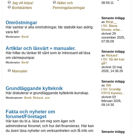
Jag vill köpa!
Aktier och
08:59:11
Bortskänkes
Penningplaceringar
Senaste inlägg
Omröstningar
av
Börje__
i
SV: Bästa
Här samlar vi alla omröstningar, lite statistik kan aldrig
fönster, erfar...
vara fel!
skrivet 29
Moderator:
Bertil
november 2025,
07:05:09
Artiklar och läsvärt + manualer.
Senaste inlägg
Här hittar du länkar till sånt som är intressant att läsa
av
Rickard
om värmepumpar.
i
SV: Så det kan
Moderator:
Bertil
gå?
skrivet 10 maj
Manualer
2026, 14:36:26
Senaste inlägg
av
SW
Grundläggande kylteknik
i
SV: Grundig
Här diskuterar vi grundläggande kylteknik-kunskap.
FRYS Kanske...
skrivet 03
Moderatorer:
Bertil
,
Rickard
,
ace
februari 2026,
09:14:30
Fakta och nyheter om
forumet/Företaget
Här kan du bl.a. läsa om mig som äger och
administrerar forumet, och hur det finansieras. Här kan
du även läsa nyheter om verksamheten och få info om
Senaste inlägg