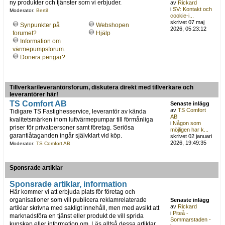
ny produkter och tjänster som vi erbjuder.
av
Rickard
i
SV: Kontakt och
Moderator:
Bertil
cookie-i...
skrivet 07 maj
Synpunkter på
Webshopen
2026, 05:23:12
forumet?
Hjälp
Information om
värmepumpsforum.
Donera pengar?
Tillverkar/leverantörsforum, diskutera direkt med tillverkare och
leverantörer här!
TS Comfort AB
Senaste inlägg
av
TS Comfort
Tidigare TS Fastighesservice, leverantör av kända
AB
kvalitetsmärken inom luftvärmepumpar till förmånliga
i
Någon som
priser för privatpersoner samt företag. Seriösa
möjligen har k...
garantiåtaganden ingår självklart vid köp.
skrivet 02 januari
2026, 19:49:35
Moderator:
TS Comfort AB
Sponsrade artiklar
Sponsrade artiklar, information
Här kommer vi att erbjuda plats för företag och
organisationer som vill publicera reklamrelaterade
Senaste inlägg
av
Rickard
artiklar skrivna med sakligt innehåll, men med avsikt att
i
Piteå -
marknadsföra en tjänst eller produkt de vill sprida
Sommarstaden -
kunskap eller information om. Läs alltså dessa artiklar