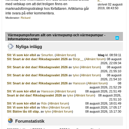
h...
med vetskap om att det troligen finns en
skrivet 02 augusti
2019, 08:43:50
marknadsföringsstrategi hos författaren. Artiklarna går
inte svara på eller kommentera.
Moderator:
Rickard
Värmepumpsforum allt om värmepump och värmepumpar -
Informationscenter
Nyliga inlägg
SV: Vi som kör elbil
av
Smurfen.
(
Allmänt forum
)
Idag
kl. 08:59:11
SV: Snart är det dax! Riksdagsvalet 2026
av
Börje__
(
Allmänt forum
)
08 augusti
2026, 22:09:34
SV: Snart är det dax! Riksdagsvalet 2026
av
tyke
(
Allmänt forum
)
08 augusti
2026, 21:55:10
SV: Snart är det dax! Riksdagsvalet 2026
av
tyke
(
Allmänt forum
)
08 augusti
2026, 21:54:10
SV: Snart är det dax! Riksdagsvalet 2026
av
Hansson
(
Allmänt forum
)
08
augusti 2026, 21:52:29
SV: Vi som kör elbil
av
Hansson
(
Allmänt forum
)
08 augusti 2026, 21:51:49
Snart är det dax! Riksdagsvalet 2026
av
tyke
(
Allmänt forum
)
08 augusti 2026,
21:51:10
SV: Vi som kör elbil
av
Rdx
(
Allmänt forum
)
08 augusti 2026, 18:01:49
SV: Vi som kör elbil
av
Mike
(
Allmänt forum
)
08 augusti 2026, 17:05:17
SV: Bättre lås till släp.
av
tyke
(
Allmänt forum
)
08 augusti 2026, 15:17:30
Forumstatistik