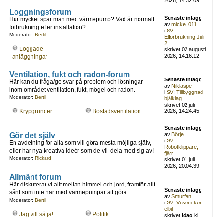
2026, 14:32:09
Loggningsforum
Senaste inlägg
Hur mycket spar man med värmepump? Vad är normalt
av
micke_011
förbrukning efter installation?
i
SV:
Moderator:
Bertil
Elförbrukning Juli
2...
Loggade
skrivet 02 augusti
2026, 14:16:12
anläggningar
Ventilation, fukt och radon-forum
Senaste inlägg
Här kan du fråga/ge svar på problem och lösningar
av
Niklaspe
inom området ventilation, fukt, mögel och radon.
i
SV: Tillbyggnad
Moderator:
Bertil
bjälklag...
skrivet 02 juli
Krypgrunder
Bostadsventilation
2026, 14:24:45
Senaste inlägg
Gör det själv
av
Börje__
i
SV:
En avdelning för alla som vill göra mesta möjliga själv,
Robotklippare,
eller har nya kreativa ideér som de vill dela med sig av!
fjärr...
Moderator:
Rickard
skrivet 01 juli
2026, 20:04:39
Allmänt forum
Här diskuterar vi allt mellan himmel och jord, framför allt
Senaste inlägg
sånt som inte har med värmepumpar att göra.
av
Smurfen.
Moderator:
Bertil
i
SV: Vi som kör
elbil
Jag vill sälja!
Politik
skrivet
Idag
kl.