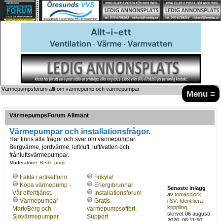
Värmepumpsforum allt om värmepump och värmepumpar
Menu ≡
VärmepumpsForum Allmänt
Värmepumpar och installationsfrågor.
Här finns alla frågor och svar om värmepumpar.
Bergvärme, jordvärme, luft/luft, luft/vatten och
frånluftsvärmepumpar.
Moderatorer:
Bertil
,
purjo__
Fakta i artikelform
Frikyla!
Köpa värmepump -
Energibrunnar
Senaste inlägg
Vår offerttjänst.
Installationsforum
av
tomasbjork
Värmepumpar -
Gratis
i
SV: Identifiera
koppling...
Mark/Berg och
värmepumpsoffert,
skrivet 06 augusti
Sjövärmepumpar.
Support
2026, 06:11:50