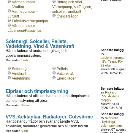
Värmepumpar -
Bidrag och stöd -
Luft/vatten
Värmepump, solfångare,
Värmepumpar -
solceller, vindkraft
Luft/luft
Övriga frågor
Frånluftsvärmepumpar
Värmepumpar -
Lågenergi/Passivhus
Solenergi, Solceller, Pellets,
Vedeldning, Vind & Vattenkraft
Senaste inlägg
Här diskuterar vi andra energislag och
av
uppvärmningssystem.
torbjorn_forsman
Moderator:
Bertil
i
SV: Trasig PX-
22 efter f...
Solenergi
Pellets
skrivet 06 augusti
2026, 16:52:15
Vindkraft
Vattenkraft
Vedeldning
Energilager
Senaste inlägg
Elpriser och timprisstyrning
av
Rickard
Här diskuterar vi allt som har med elpris, timprisavtal
i
SV: Är detta
möjligt?
och elprisstyrning att göra.
skrivet 23 juli
Moderator:
Rickard
2026, 08:18:28
Senaste inlägg
VVS, Acktankar, Radiatorer, Golvvärme
av
sverkerc
Här postar du frågor och svar angående VVS,
i
Kylslinga
volymtank mm
acktankar, radiatorer, golvvärme och allt som hör till.
skrivet 07 augusti
Moderator:
Bertil