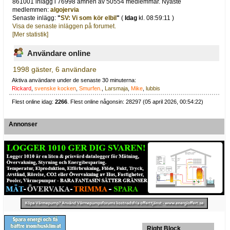
861001 inlägg i 76998 ämnen av 50554 medlemmar. Nyaste
medlemmen:
algojervia
Senaste inlägg:
"
SV: Vi som kör elbil
"
(
Idag
kl. 08:59:11 )
Visa de senaste inläggen på forumet.
[Mer statistik]
Användare online
1998 gäster, 6 användare
Aktiva användare under de senaste 30 minuterna:
Rickard
,
svenske kocken
,
Smurfen.
,
Larsmaja
,
Mike
,
lubbis
Flest online idag:
2266
. Flest online någonsin: 28297 (05 april 2026, 00:54:22)
Annonser
Right Block