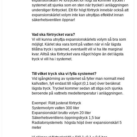
expansionskärl! Är förtrycket för högt så kommer trycket i
systemet att sjunka som en sten när trycket i anläggningen
understiger förtrycket. Ett för högt förtryck innebär också att
expansionskärlet volym inte kan utnyttjas effektivt innan
säkerhetsventilen öppnar!
Vad ska förtrycket vara?
Vi vill kunna utnyttja expansionskärlets volym så bra som
möjligt. Kärlet ska vara tomt på vatten när vi når lägsta
tillåtna tryck i systemet, eventuellt vill vi ha lite marginal
kvar. Alltså ska förtrycket vara något högre än det lägsta
tryck vi vill ha i systemet.
Till vilket tryck ska vi fylla systemet?
Vid igångkörning av systemet så fyller man normalt med
kallvatten, fyll endast till något (0,1 bar) över beräknat
lägsta tryck. Trycket kommer sedan att stiga och sjunka
beroende på vattnets medeltemperatur i anläggningen.
Exempel: Rätt justerat förtryck
Systemvolym vatten 300 liter
Expansionskärl brutto volym 20 liter
Säkerhetsventilens öppningstryck 1,5 bar
Radiatorsystemets högsta höjd över expansionskärl 5
meter