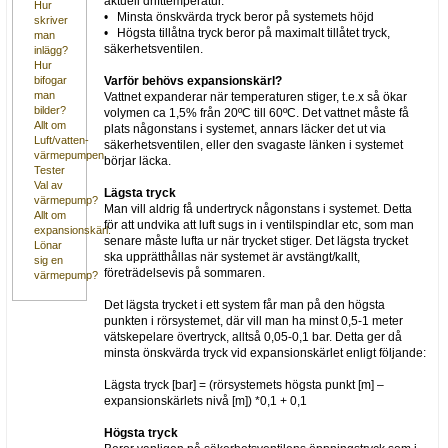
aktuell drifttemperatur.
Hur
• Minsta önskvärda tryck beror på systemets höjd
skriver
• Högsta tillåtna tryck beror på maximalt tillåtet tryck,
man
säkerhetsventilen.
inlägg?
Hur
Varför behövs expansionskärl?
bifogar
man
Vattnet expanderar när temperaturen stiger, t.e.x så ökar
bilder?
volymen ca 1,5% från 20ºC till 60ºC. Det vattnet måste få
Allt om
plats någonstans i systemet, annars läcker det ut via
Luft/vatten-
säkerhetsventilen, eller den svagaste länken i systemet
värmepumpen
börjar läcka.
Tester
Val av
Lägsta tryck
värmepump?
Man vill aldrig få undertryck någonstans i systemet. Detta
Allt om
för att undvika att luft sugs in i ventilspindlar etc, som man
expansionskärl.
senare måste lufta ur när trycket stiger. Det lägsta trycket
Lönar
ska upprätthållas när systemet är avstängt/kallt,
sig en
företrädelsevis på sommaren.
värmepump?
Det lägsta trycket i ett system får man på den högsta
punkten i rörsystemet, där vill man ha minst 0,5-1 meter
vätskepelare övertryck, alltså 0,05-0,1 bar. Detta ger då
minsta önskvärda tryck vid expansionskärlet enligt följande:
Lägsta tryck [bar] = (rörsystemets högsta punkt [m] –
expansionskärlets nivå [m]) *0,1 + 0,1
Högsta tryck