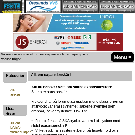
Värmepumpsforum allt om värmepump och värmepumpar
»
Menu ≡
Vanliga frågor
Allt om expansionskärl.
Kategorier
Allt du behöver veta om slutna expansionskärl!
Alla
Slutna expansionskärl
artiklar
Frekvent här på forumet så uppkommer diskussionen om
att trycket varierar i systemet, säkerhetsventiler som
Lista
droppar, läcker systemet? Osv. Etc.
�ver
artiklar
• För det första så SKA trycket variera i ett system med
Allt om
slutet expansionskärl!
luft/luft-
• Vilket tryck har i systemet beror på husets höjd och
värmepumpen!