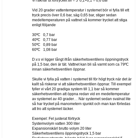
Vi räknar ut förtrycket till = 5*0,1+0,1 = 0,6 bar
Vid 20 grader vattentemperatur i systemet bör vi fylla till ett
tryck precis över 0,6 bar, säg 0,65 bar, stiger sedan
medeltemperaturen på vattnet så kommer trycket att stiga
enligt följande
30ºC 0,7 bar
40ºC 0,77 bar
50ºC 0,89 bar
60ºC 1,08 bar
D.v.s vi ligger långt ifrån säkerhetsventilens öppningstryck
på 1,5 bar, den är tät. Vattnet kan bli så varmt som ca 79ºC
innan säkerhetsventilen öppnar.
Skulle vi fylla på vatten i systemet till för högt tryck när det är
kallt så riskerar vi att säkerhetsventilen öppnar. Till exempel
fyller vi vårt 20 gradiga system till 1,1 bar så kommer
säkerhetsventilen att öppna redan vid en medeltemperatur
av systemet av 40 grader… När systemet sedan svalnat lite
så har trycket på manometern sjunkit och man kan förledas
att tro att systemet läcker.
Exempel: Fel justerat förtryck
Systemvolym vatten 300 liter
Expansionskärl brutto volym 20 liter
Säkerhetsventilens öppningstryck 1,5 bar