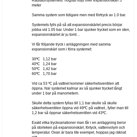
Radiatorsystemets högsta höjd över expansionskärl 5
meter
Samma system som tidigare men med förtryck av 1.0 bar.
Systemets fylls på så att expansionskärlet precis börjar
jobba vid 1.05 bar. Under 1 bar sjunker trycket som en sten,
expansionskärlet är ju tomt…
Vi får följande tryck i anläggningen med samma
expansionskärl som i förra systemet:
30ºC 1,12 bar
40ºC 1,24 bar
50ºC 1,42 bar
60ºC 1,70 bar
Vid ca 53 ºC på vattnet kommer säkerhetsventilen att
öppna. När systemet kallnar av så sjunker trycket långt
under 1 bar på manometern.
Skulle detta system fyllas till 1,1 bar skulle så skulle
säkerhetsventilen öppna vid 49ºC på vattnet., fyller man till
1,2 bar så öppnar säkerhetsventilen vid 43ºC.
Exakt vilka tryckvariationer man får i en anläggning beror
på storleken på expansionskärl, förtyck, vattenvolym och
temperatur. Ovan är bara lite exempel, hoppas jag räknat