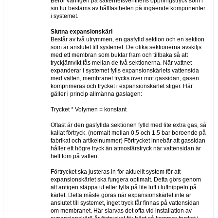
Beror vanligen på säkerhetsventilens öppningstryck som i
sin tur bestäms av hållfastheten på ingående komponenter
i systemet.
Slutna expansionskärl
Består av två utrymmen, en gasfylld sektion och en sektion
som är anslutet till systemet. De olika sektionerna avskiljs
med ett membran som buktar fram och tillbaka så att
tryckjämvikt fås mellan de två sektionerna. När vattnet
expanderar i systemet fylls expansionskärlets vattensida
med vatten, membranet trycks över mot gassidan, gasen
komprimeras och trycket i expansionskärlet stiger. Här
gäller i princip allmänna gaslagen:
Trycket * Volymen = konstant
Oftast är den gasfyllda sektionen fylld med lite extra gas, så
kallat förtryck. (normalt mellan 0,5 och 1,5 bar beroende på
fabrikat och artikelnummer) Förtrycket innebär att gassidan
håller ett högre tryck än atmosfärstryck när vattensidan är
helt tom på vatten.
Förtrycket ska justeras in för aktuellt system för att
expansionskärlet ska fungera optimalt. Detta görs genom
att antigen släppa ut eller fylla på lite luft i luftnippeln på
kärlet. Detta måste göras när expansionskärlet inte är
anslutet till systemet, inget tryck får finnas på vattensidan
om membranet. Här slarvas det ofta vid installation av