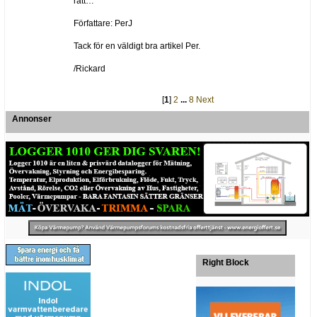
rätt…
Författare: PerJ
Tack för en väldigt bra artikel Per.
/Rickard
[
1
]
2
...
8
Next
Annonser
Right Block