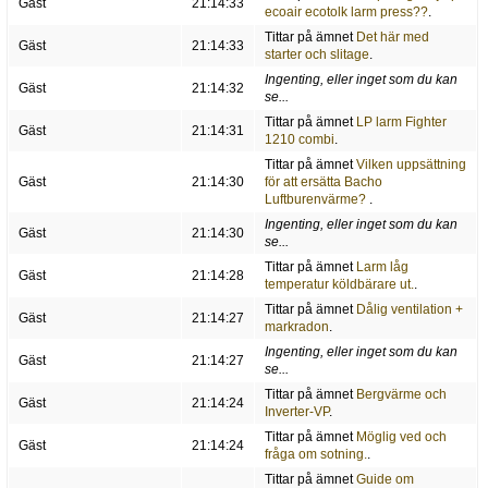
Gäst
21:14:33
ecoair ecotolk larm press??
.
Tittar på ämnet
Det här med
Gäst
21:14:33
starter och slitage
.
Ingenting, eller inget som du kan
Gäst
21:14:32
se...
Tittar på ämnet
LP larm Fighter
Gäst
21:14:31
1210 combi
.
Tittar på ämnet
Vilken uppsättning
Gäst
21:14:30
för att ersätta Bacho
Luftburenvärme?
.
Ingenting, eller inget som du kan
Gäst
21:14:30
se...
Tittar på ämnet
Larm låg
Gäst
21:14:28
temperatur köldbärare ut.
.
Tittar på ämnet
Dålig ventilation +
Gäst
21:14:27
markradon
.
Ingenting, eller inget som du kan
Gäst
21:14:27
se...
Tittar på ämnet
Bergvärme och
Gäst
21:14:24
Inverter-VP
.
Tittar på ämnet
Möglig ved och
Gäst
21:14:24
fråga om sotning.
.
Tittar på ämnet
Guide om