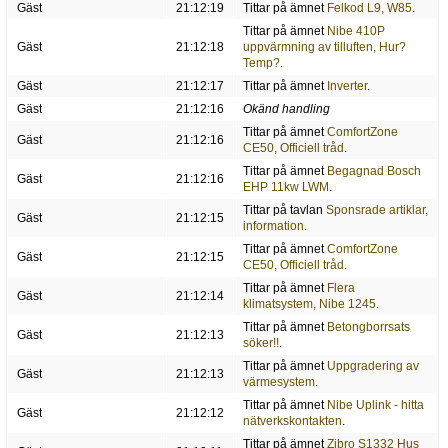
Gäst
21:12:19
Tittar på ämnet
Felkod L9, W85
.
Tittar på ämnet
Nibe 410P
Gäst
21:12:18
uppvärmning av tilluften, Hur?
Temp?
.
Gäst
21:12:17
Tittar på ämnet
Inverter
.
Gäst
21:12:16
Okänd handling
Tittar på ämnet
ComfortZone
Gäst
21:12:16
CE50, Officiell tråd
.
Tittar på ämnet
Begagnad Bosch
Gäst
21:12:16
EHP 11kw LWM
.
Tittar på tavlan
Sponsrade artiklar,
Gäst
21:12:15
information
.
Tittar på ämnet
ComfortZone
Gäst
21:12:15
CE50, Officiell tråd
.
Tittar på ämnet
Flera
Gäst
21:12:14
klimatsystem, Nibe 1245
.
Tittar på ämnet
Betongborrsats
Gäst
21:12:13
söker!!
.
Tittar på ämnet
Uppgradering av
Gäst
21:12:13
värmesystem
.
Tittar på ämnet
Nibe Uplink - hitta
Gäst
21:12:12
nätverkskontakten
.
Tittar på ämnet
Zibro S1332 Hus