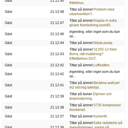
Gäst
21:12:50
fritidshus
.
Tittar på ämnet
Problem med
Gäst
21:12:48
växelventilen?
.
Tittar på ämnet
Koppla in extra
Gäst
21:12:47
givare framledning pool40
.
Ingenting, eller inget som du kan
Gäst
21:12:46
se...
Gäst
21:12:44
Tittar på ämnet
Nästa pump
.
Tittar på ämnet
S1255-12 Klen
Gäst
21:12:43
Borra, rätt inställning?
Effektbehov DUT
.
Gäst
21:12:42
Tittar på ämnet
Luft/vatten
.
Ingenting, eller inget som du kan
Gäst
21:12:42
se...
Tittar på ämnet
Beräkna watt per
Gäst
21:12:41
m2 vid hög takhöjd
.
Tittar på tavlan
Elpriser och
Gäst
21:12:39
timprisstyrning
.
Tittar på ämnet
S735 kompressor
Gäst
21:12:38
blockerad
.
Gäst
21:12:37
Tittar på ämnet
Kulventil
.
Tittar på ämnet
Kalla radiatorer på
Gäst
21:12:36
övervångingen, varma på