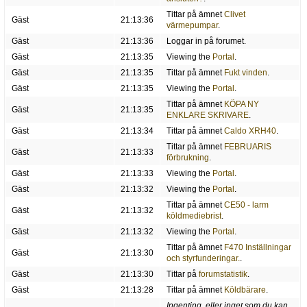
Tittar på ämnet
Clivet
Gäst
21:13:36
värmepumpar
.
Gäst
21:13:36
Loggar in på forumet.
Gäst
21:13:35
Viewing the
Portal
.
Gäst
21:13:35
Tittar på ämnet
Fukt vinden
.
Gäst
21:13:35
Viewing the
Portal
.
Tittar på ämnet
KÖPA NY
Gäst
21:13:35
ENKLARE SKRIVARE
.
Gäst
21:13:34
Tittar på ämnet
Caldo XRH40
.
Tittar på ämnet
FEBRUARIS
Gäst
21:13:33
förbrukning
.
Gäst
21:13:33
Viewing the
Portal
.
Gäst
21:13:32
Viewing the
Portal
.
Tittar på ämnet
CE50 - larm
Gäst
21:13:32
köldmediebrist
.
Gäst
21:13:32
Viewing the
Portal
.
Tittar på ämnet
F470 Inställningar
Gäst
21:13:30
och styrfunderingar.
.
Gäst
21:13:30
Tittar på
forumstatistik
.
Gäst
21:13:28
Tittar på ämnet
Köldbärare
.
Ingenting, eller inget som du kan