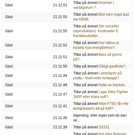
Tittar på ämnet
Innerdel i
Gäst
21:12:01
vardagsrum ?
.
Tittar på ämnet
Bild men inget ljud
Gäst
21:11:55
via HDMI
.
Tittar på ämnet
Om solceller
Gäst
21:11:55
(elproduktion). Kostnader å
framtidsutsikter...
.
Tittar på ämnet
Hur räkna ut
Gäst
21:11:52
husets nya energibehov?
.
Tittar på ämnet
Bara att grena
Gäst
21:11:51
på?
.
Gäst
21:11:50
Tittar på ämnet
Dåligt gasflöde?
.
Tittar på ämnet
Lamellgolv på
Gäst
21:11:49
platta - foam eller lumpapp?
.
Gäst
21:11:48
Tittar på ämnet
Nytta av bäcken
.
Tittar på ämnet
Laga Nibe Fighter
Gäst
21:11:47
360P eller köpa nytt?
.
Tittar på ämnet
Nibe F750, får inte
Gäst
21:11:41
kompressorn att gå fullt?
.
Ingenting, eller inget som du kan
Gäst
21:11:40
se...
Gäst
21:11:39
Tittar på ämnet
S3331
.
Tittar på ämnet
fast eller flytande