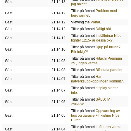
Gäst
21:14:13
jag ha???
.
Tittar på ämnet
Problem med
Gäst
21:14:12
bergvärme!
.
Gäst
21:14:12
Viewing the
Portal
.
Gäst
21:14:12
Tittar på ämnet
Dåligt hål
.
Tittar på ämnet
Inställninar Nibe
Gäst
21:14:12
fighter 1215- är dessa ok?
.
Tittar på ämnet
Djup på brunn?
Gäst
21:14:10
Blir tokig?!
.
Tittar på ämnet
Hitachi Premium
Gäst
21:14:08
25 , ingen värme
.
Gäst
21:14:08
Tittar på ämnet
Bifaciala paneler
.
Tittar på ämnet
Har
Gäst
21:14:07
nätverksuppkopplingen kommit?
.
Tittar på ämnet
display startar
Gäst
21:14:07
inte
.
Tittar på ämnet
SÅLD: IVT
Gäst
21:14:05
290A/W
.
Tittar på ämnet
Oppvarming av
Gäst
21:14:05
hus og garasje +frikjøling Nibe
F1255
.
Tittar på ämnet
Luftburen värme
Gäst
21:14:04