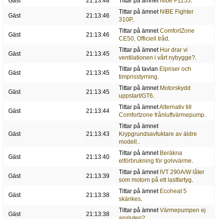
Gäst
21:13:48
Tittar på ämnet
Nibe F1155
.
Tittar på ämnet
NIBE Fighter
Gäst
21:13:46
310P
.
Tittar på ämnet
ComfortZone
Gäst
21:13:46
CE50, Officiell tråd
.
Tittar på ämnet
Hur drar vi
Gäst
21:13:45
ventilationen i vårt nybygge?
.
Tittar på tavlan
Elpriser och
Gäst
21:13:45
timprisstyrning
.
Tittar på ämnet
Motorskydd
Gäst
21:13:45
uppstart/GT6
.
Tittar på ämnet
Alternativ till
Gäst
21:13:44
Comfortzone frånluftvärmepump
.
Tittar på ämnet
Gäst
21:13:43
Krypgrundsavfuktare av äldre
modell.
.
Tittar på ämnet
Beräkna
Gäst
21:13:40
elförbrukning för golvvärme
.
Tittar på ämnet
IVT 290A/W låter
Gäst
21:13:39
som motorn på ett lastfartyg
.
Tittar på ämnet
Ecoheat 5
Gäst
21:13:38
skänkes
.
Tittar på ämnet
Värmepumpen ej
Gäst
21:13:38
ansluten?
.