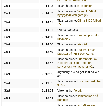
och inomhustermostat
.
Gäst
21:14:03
Tittar på ämnet
nibe fighter
.
Tittar på ämnet
Vilken LLVP till
Gäst
21:14:02
nybyggt 40kvm garage?
.
Tittar på ämnet
Qlima 3425 felkod
Gäst
21:14:01
F5
.
Gäst
21:14:01
Okänd handling
Tittar på ämnet
Bra pump för litet
Gäst
21:14:00
utrymme?
.
Gäst
21:14:00
Tittar på ämnet
Köpråd
.
Tittar på ämnet
Hur byter man
Gäst
21:13:59
låskistor på MB B200 W245
.
Tittar på ämnet
Erfarenheter av
Gäst
21:13:57
Nibe organisation, support,
service och kompetensnivå.
.
Ingenting, eller inget som du kan
Gäst
21:13:55
se...
Tittar på ämnet
Föra över fastighet
Gäst
21:13:55
till AB
.
Gäst
21:13:54
Viewing the
Portal
.
Tittar på ämnet
sommar läge på
Gäst
21:13:54
pumpen
.
Tittar på ämnet
Ivt 490 2plans