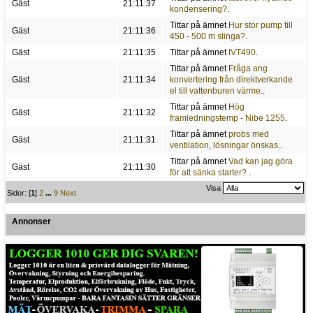
Gäst
21:11:37
kondensering?
.
Tittar på ämnet
Hur stor pump till
Gäst
21:11:36
450 - 500 m slinga?
.
Gäst
21:11:35
Tittar på ämnet
IVT490
.
Tittar på ämnet
Fråga ang
Gäst
21:11:34
konvertering från direktverkande
el till vattenburen värme.
.
Tittar på ämnet
Hög
Gäst
21:11:32
framledningstemp - Nibe 1255
.
Tittar på ämnet
probs med
Gäst
21:11:31
ventilation, lösningar önskas.
.
Tittar på ämnet
Vad kan jag göra
Gäst
21:11:30
för att sänka starter?
.
Visa
Sidor: [
1
]
2
...
9
Next
Annonser