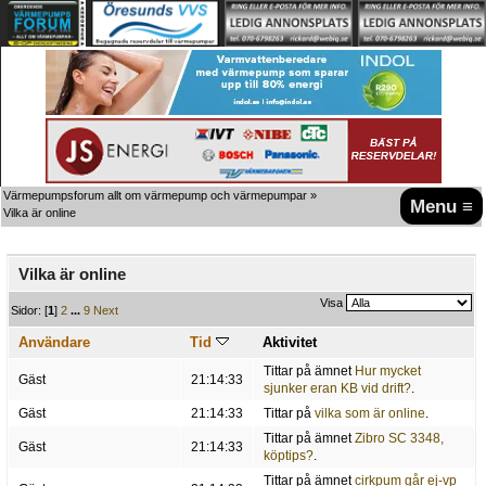
Värmepumpsforum allt om värmepump och värmepumpar
»
Menu ≡
Vilka är online
Vilka är online
Visa
Sidor: [
1
]
2
...
9
Next
Användare
Tid
Aktivitet
Tittar på ämnet
Hur mycket
Gäst
21:14:33
sjunker eran KB vid drift?
.
Gäst
21:14:33
Tittar på
vilka som är online
.
Tittar på ämnet
Zibro SC 3348,
Gäst
21:14:33
köptips?
.
Tittar på ämnet
cirkpum går ej-vp