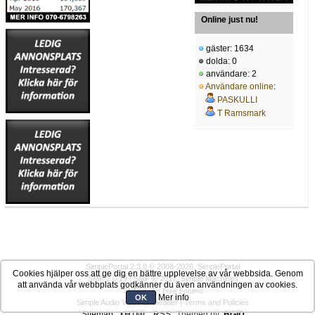
Online just nu!
gäster: 1634
dolda: 0
användare: 2
Användare online
:
PASKULLI
T Ramsmark
SimplePortal 2.3.8 © 2008-2026, SimplePortal
Cookies hjälper oss att ge dig en bättre upplevelse av vår webbsida. Genom
SMF 2.0.19
|
SMF © 2017
,
Simple Machines
att använda vår webbplats godkänner du även användningen av cookies.
SMFAds
for
Free Forums
Mer info
OK
Simple Audio Video Embedder
|
Terms and Policies
Sitemap
XHTML
RSS
Themed by:
BGID