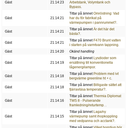
Gäst
21:14:23
Arbetstank, Volymtank och
Bypass
.
Tittar på ämnet
Omröstning: Vad
Gäst
21:14:21
har du för fabrikat på
värmepumpen i pannrummet?
.
Tittar på ämnet
Är det här det
Gäst
21:14:21
bästa?
.
Tittar på ämnet
F470 Brunt vatten
Gäst
21:14:21
i starten på varmtvann tappning
.
Gäst
21:14:20
Okänd handling
Tittar på ämnet
Lysdioder som
Gäst
21:14:19
ersättning till konventionella
lågenergilampor
.
Tittar på ämnet
Problem med ivt
Gäst
21:14:18
bergvärme greenline ht + c
.
Tittar på ämnet
Billigaste sättet att
Gäst
21:14:18
fjärravläsa temperatur?
.
Tittar på ämnet
Thermia Diplomat
Gäst
21:14:16
TWS 8 - Pulserande
framledning/returtemp.
.
Tittar på ämnet
Laga/ny
Gäst
21:14:15
värmepump samt ihopkoppling
med vedpanna och acctank?
.
Tittar på ämnet
Vilket borrdjup bör