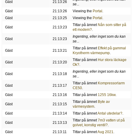
Gäst
21:13:26
se...
Gäst
21:13:26
Viewing the
Portal
.
Gäst
21:13:25
Viewing the
Portal
.
Tittar på ämnet
Nån som sitter på
Gäst
21:13:23
ett modem?
.
Ingenting, eller inget som du kan
Gäst
21:13:23
se...
Tittar på ämnet
Effekt på gammal
Gäst
21:13:21
Kryotherm värmepump
.
Tittar på ämnet
Hur stora läckage
Gäst
21:13:20
Ok?
.
Ingenting, eller inget som du kan
Gäst
21:13:18
se...
Tittar på ämnet
Kompressorlarm
Gäst
21:13:17
CE50
.
Gäst
21:13:16
Tittar på ämnet
1255 16kw
.
Tittar på ämnet
Byte av
Gäst
21:13:15
värmesystem
.
Gäst
21:13:14
Tittar på ämnet
Antal utedelar?
.
Tittar på ämnet
7m3 vatten ut på
Gäst
21:13:13
golvet, konstig ventil?
.
Gäst
21:13:11
Tittar på ämnet
Aug 2021
.