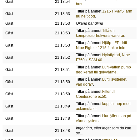
Gäst
21:13:54
hus
.
Tittar på ämnet
1215 HP/MS larm
Gäst
21:13:53
nu helt död
.
Gäst
21:13:53
Okänd handling
Tittar på ämnet
Tillåten
Gäst
21:13:53
kompressorfrekvens varierar
.
Tittar på ämnet
Hjälp - EP-drift
Gäst
21:13:53
Nibe Fighter 1215 funkar inte
.
Tittar på ämnet
Nyinflyttad, Nibe
Gäst
21:13:52
F750 + SAM 40
.
Tittar på ämnet
Luft-Vatten pump
Gäst
21:13:51
dedikerad till golvvärme
.
Tittar på ämnet
Luft i systemet,
Gäst
21:13:50
vad göra?
.
Tittar på ämnet
Filter till
Gäst
21:13:50
Comforzone ex50
.
Tittar på ämnet
koppla ihop med
Gäst
21:13:49
ackumulator
.
Tittar på ämnet
Hur fyller man på
Gäst
21:13:48
värmesystemet
.
Ingenting, eller inget som du kan
Gäst
21:13:48
se...