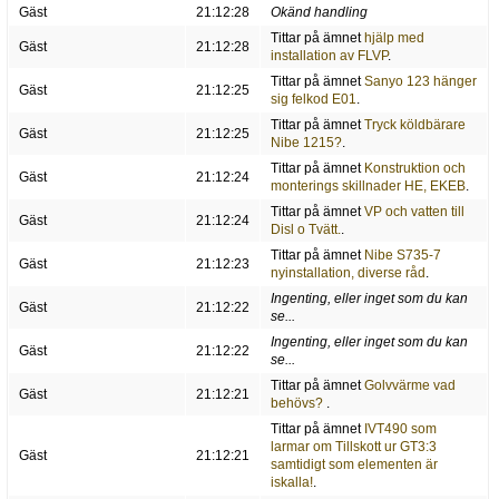
Gäst
21:12:28
Okänd handling
Tittar på ämnet
hjälp med
Gäst
21:12:28
installation av FLVP
.
Tittar på ämnet
Sanyo 123 hänger
Gäst
21:12:25
sig felkod E01
.
Tittar på ämnet
Tryck köldbärare
Gäst
21:12:25
Nibe 1215?
.
Tittar på ämnet
Konstruktion och
Gäst
21:12:24
monterings skillnader HE, EKEB
.
Tittar på ämnet
VP och vatten till
Gäst
21:12:24
Disl o Tvätt.
.
Tittar på ämnet
Nibe S735-7
Gäst
21:12:23
nyinstallation, diverse råd
.
Ingenting, eller inget som du kan
Gäst
21:12:22
se...
Ingenting, eller inget som du kan
Gäst
21:12:22
se...
Tittar på ämnet
Golvvärme vad
Gäst
21:12:21
behövs?
.
Tittar på ämnet
IVT490 som
larmar om Tillskott ur GT3:3
Gäst
21:12:21
samtidigt som elementen är
iskalla!
.