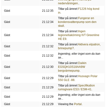
nedervåningen.
.
Tittar på ämnet
F1226 hög kond
Gäst
21:12:35
in
.
Tittar på ämnet
Fungerar en
Gäst
21:12:34
kondensvattenpump som den
skall
.
Tittar på ämnet
Ingen
Gäst
21:12:34
legionellakörning IVT Greenline
HE E9
.
Tittar på ämnet
Aktivera elpatron,
Gäst
21:12:32
brinepump?
.
Ingenting, eller inget som du kan
Gäst
21:12:32
se...
Tittar på ämnet
Daikin
Gäst
21:12:30
EGSQH10S18AA9W
bergvärmepump
.
Tittar på ämnet
Husvagn Polar
Gäst
21:12:29
550 GLE -88
.
Tittar på ämnet
Specifikation
Gäst
21:12:29
rumsgivare ES3 / ESM-41
.
Ingenting, eller inget som du kan
Gäst
21:12:29
se...
Gäst
21:12:29
Viewing the
Portal
.