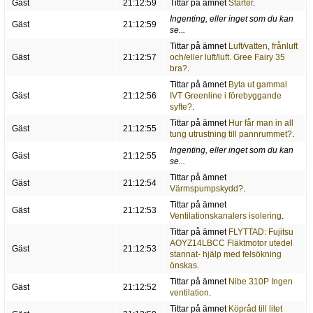
Gäst
21:12:59
Tittar på ämnet
Starter
.
Ingenting, eller inget som du kan
Gäst
21:12:59
se...
Tittar på ämnet
Luft/vatten, frånluft
Gäst
21:12:57
och/eller luft/luft. Gree Fairy 35
bra?
.
Tittar på ämnet
Byta ut gammal
Gäst
21:12:56
IVT Greenline i förebyggande
syfte?
.
Tittar på ämnet
Hur får man in all
Gäst
21:12:55
tung utrustning till pannrummet?
.
Ingenting, eller inget som du kan
Gäst
21:12:55
se...
Tittar på ämnet
Gäst
21:12:54
Värmspumpskydd?
.
Tittar på ämnet
Gäst
21:12:53
Ventilationskanalers isolering
.
Tittar på ämnet
FLYTTAD: Fujitsu
AOYZ14LBCC Fläktmotor utedel
Gäst
21:12:53
stannat- hjälp med felsökning
önskas
.
Tittar på ämnet
Nibe 310P Ingen
Gäst
21:12:52
ventilation
.
Tittar på ämnet
Köpråd till litet