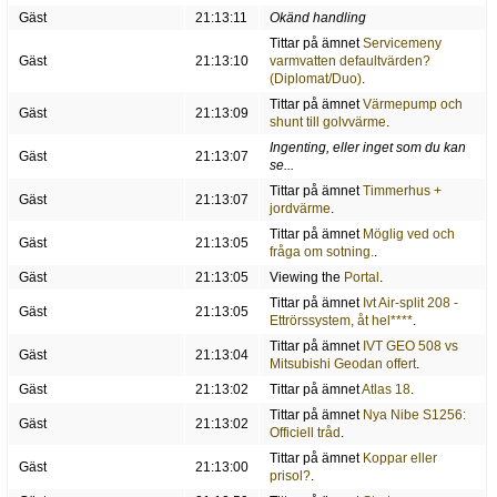
Gäst
21:13:11
Okänd handling
Tittar på ämnet
Servicemeny
Gäst
21:13:10
varmvatten defaultvärden?
(Diplomat/Duo)
.
Tittar på ämnet
Värmepump och
Gäst
21:13:09
shunt till golvvärme
.
Ingenting, eller inget som du kan
Gäst
21:13:07
se...
Tittar på ämnet
Timmerhus +
Gäst
21:13:07
jordvärme
.
Tittar på ämnet
Möglig ved och
Gäst
21:13:05
fråga om sotning.
.
Gäst
21:13:05
Viewing the
Portal
.
Tittar på ämnet
Ivt Air-split 208 -
Gäst
21:13:05
Ettrörssystem, åt hel****
.
Tittar på ämnet
IVT GEO 508 vs
Gäst
21:13:04
Mitsubishi Geodan offert
.
Gäst
21:13:02
Tittar på ämnet
Atlas 18
.
Tittar på ämnet
Nya Nibe S1256:
Gäst
21:13:02
Officiell tråd
.
Tittar på ämnet
Koppar eller
Gäst
21:13:00
prisol?
.