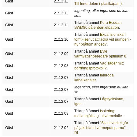
Gäst
21:12:11
Till Innerdelen ( plastkåpan )
.
Ingenting, eller inget som du kan
Gäst
21:12:11
se...
Tittar på ämnet
Köra Ecodan
Gäst
21:12:11
SWM80 på enbart elpatron
.
Tittar på ämnet
Expansionskärl
Gäst
21:12:10
tomt - ser ut att läcka vid pumpen -
hur bråttom är det!?
.
Tittar på ämnet
Byte
Gäst
21:12:09
varmvattenberedare optimum 8
.
Tittar på ämnet
Vad säger mitt
Gäst
21:12:08
borrningsprotokoll?
.
Tittar på ämnet
faluröda
Gäst
21:12:07
kabelkanaler
.
Ingenting, eller inget som du kan
Gäst
21:12:07
se...
Tittar på ämnet
Lågtryckslarm,
Gäst
21:12:07
igen.
.
Tittar på ämnet
Isolering
Gäst
21:12:03
mellanbjälklag takvärmefolie
.
Tittar på ämnet
"Skatteverket går
Gäst
21:12:02
på jakt bland värmepumparna" -
DI
.