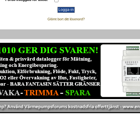
Glömt bort ditt lösenord?