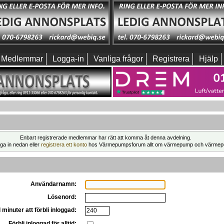
Medlemmar
Logga-in
Vanliga frågor
Registrera
Hjälp
Enbart registrerade medlemmar har rätt att komma åt denna avdelning.
ga in nedan eller
registrera ett konto
hos Värmepumpsforum allt om värmepump och värmep
Användarnamn:
Lösenord:
 minuter att förbli inloggad:
Förbli inloggad för alltid: