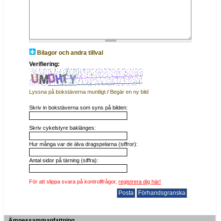
Bilagor och andra tillval
Verifiering:
Lyssna på bokstäverna muntligt
/
Begär en ny bild
Skriv in bokstäverna som syns på bilden:
Skriv cykelstyre baklänges:
Hur många var de älva dragspelarna (siffror):
Antal sidor på tärning (siffra):
För att slippa svara på kontrollfrågor,
registrera dig här!
Ämnessammanfattning