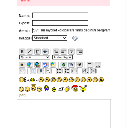
ämne.
Namn:
E-post:
Ämne:
Inläggsikon:
[fler]