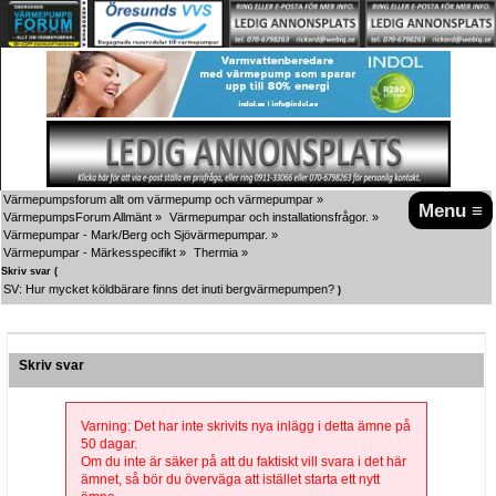
Värmepumpsforum allt om värmepump och värmepumpar
»
Menu ≡
VärmepumpsForum Allmänt
»
Värmepumpar och installationsfrågor.
»
Värmepumpar - Mark/Berg och Sjövärmepumpar.
»
Värmepumpar - Märkesspecifikt
»
Thermia
»
Skriv svar (
SV: Hur mycket köldbärare finns det inuti bergvärmepumpen?
)
Skriv svar
Varning: Det har inte skrivits nya inlägg i detta ämne på
50 dagar.
Om du inte är säker på att du faktiskt vill svara i det här
ämnet, så bör du överväga att istället starta ett nytt