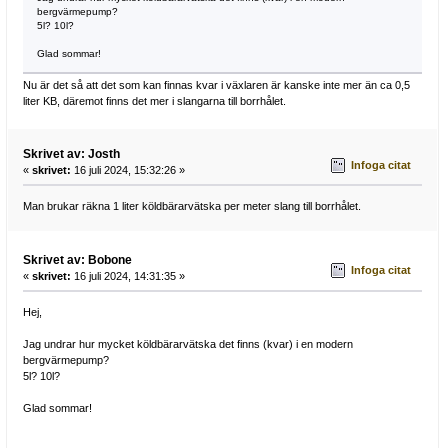
bergvärmepump?
5l? 10l?
Glad sommar!
Nu är det så att det som kan finnas kvar i växlaren är kanske inte mer än ca 0,5
liter KB, däremot finns det mer i slangarna till borrhålet.
Skrivet av: Josth
Infoga citat
«
skrivet:
16 juli 2024, 15:32:26 »
Man brukar räkna 1 liter köldbärarvätska per meter slang till borrhålet.
Skrivet av: Bobone
Infoga citat
«
skrivet:
16 juli 2024, 14:31:35 »
Hej,
Jag undrar hur mycket köldbärarvätska det finns (kvar) i en modern
bergvärmepump?
5l? 10l?
Glad sommar!