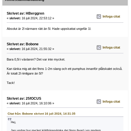
Skrivet av: HBerggren
Infoga citat
«
skrivet:
16 juli 2024, 22:53:12 »
Absolut är 2l närmare rätt än 5l. Hade uppskattat ungefär 1l.
Skrivet av: Bobone
Infoga citat
«
skrivet:
16 juli 2024, 21:55:32 »
Bara 0,5l i växlaren? Det var inte mycket.
Kan tänka mig att det finns 1-2m slang och ett pumphus innanför plåtskalet också.
Är totalt 2l rimligare än 5l?
Tack!
Skrivet av: 25fOCUS
Infoga citat
«
skrivet:
16 juli 2024, 16:10:06 »
Citat från: Bobone skrivet 16 juli 2024, 14:31:35
Hej,
Jag undrar hur mycket köldbärarvätska det finns (kvar) i en modern