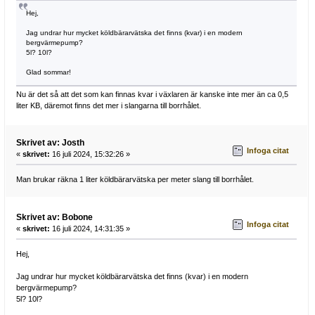
Hej,
Jag undrar hur mycket köldbärarvätska det finns (kvar) i en modern
bergvärmepump?
5l? 10l?
Glad sommar!
Nu är det så att det som kan finnas kvar i växlaren är kanske inte mer än ca 0,5
liter KB, däremot finns det mer i slangarna till borrhålet.
Skrivet av: Josth
Infoga citat
«
skrivet:
16 juli 2024, 15:32:26 »
Man brukar räkna 1 liter köldbärarvätska per meter slang till borrhålet.
Skrivet av: Bobone
Infoga citat
«
skrivet:
16 juli 2024, 14:31:35 »
Hej,
Jag undrar hur mycket köldbärarvätska det finns (kvar) i en modern
bergvärmepump?
5l? 10l?