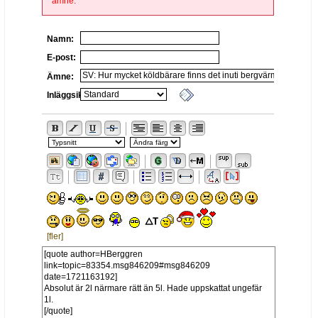
ämne.
Namn:
E-post:
Ämne:
Inläggsikon:
[fler]