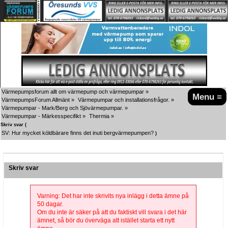
Värmepumpsforum allt om värmepump och värmepumpar
»
Menu ≡
VärmepumpsForum Allmänt
»
Värmepumpar och installationsfrågor.
»
Värmepumpar - Mark/Berg och Sjövärmepumpar.
»
Värmepumpar - Märkesspecifikt
»
Thermia
»
Skriv svar (
SV: Hur mycket köldbärare finns det inuti bergvärmepumpen?
)
Skriv svar
Varning: Det har inte skrivits nya inlägg i detta ämne på
50 dagar.
Om du inte är säker på att du faktiskt vill svara i det här
ämnet, så bör du överväga att istället starta ett nytt