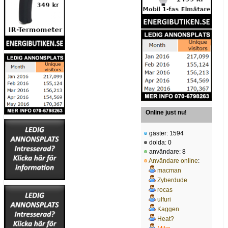
Online just nu!
gäster: 1594
dolda: 0
användare: 8
Användare online
:
macman
Zyberdude
rocas
ulfuri
Kaggen
Heat?