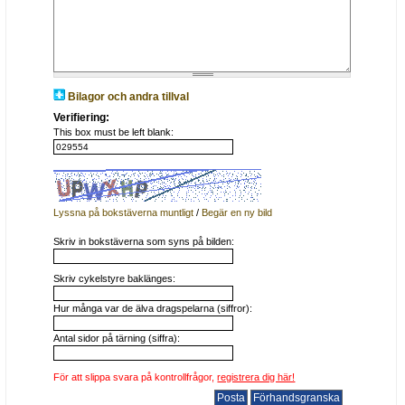
Bilagor och andra tillval
Verifiering:
This box must be left blank:
Lyssna på bokstäverna muntligt
/
Begär en ny bild
Skriv in bokstäverna som syns på bilden:
Skriv cykelstyre baklänges:
Hur många var de älva dragspelarna (siffror):
Antal sidor på tärning (siffra):
För att slippa svara på kontrollfrågor,
registrera dig här!