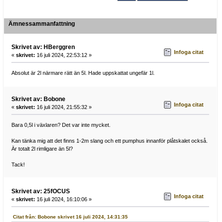
Ämnessammanfattning
Skrivet av: HBerggren
Infoga citat
«
skrivet:
16 juli 2024, 22:53:12 »
Absolut är 2l närmare rätt än 5l. Hade uppskattat ungefär 1l.
Skrivet av: Bobone
Infoga citat
«
skrivet:
16 juli 2024, 21:55:32 »
Bara 0,5l i växlaren? Det var inte mycket.
Kan tänka mig att det finns 1-2m slang och ett pumphus innanför plåtskalet också.
Är totalt 2l rimligare än 5l?
Tack!
Skrivet av: 25fOCUS
Infoga citat
«
skrivet:
16 juli 2024, 16:10:06 »
Citat från: Bobone skrivet 16 juli 2024, 14:31:35