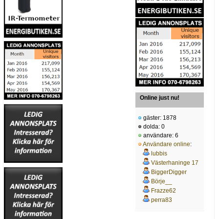
Online just nu!
gäster: 1878
dolda: 0
användare: 6
Användare online
:
lubbis
Västerhaninge 17
BiggerDigger
Börje__
Frazze62
perra83