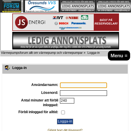
Värmepumpsforum allt om värmepump och värmepumpar
»
Logga-in
Menu ≡
Logga-in
Användarnamn:
Lösenord:
Antal minuter att förbli
inloggad:
Förbli inloggad för alltid:
Glömt bort ditt lösenord?