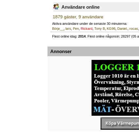
Användare online
1879 gäster, 9 användare
Aktiva användare under de senaste 30 minuterna:
Börje__
,
lars
,
Pen
,
Rickard
,
Tony B
,
KG96
,
Daniel.
,
rocas
Flest online idag:
2014
. Flest online någonsin: 28297 (05 a
Annonser