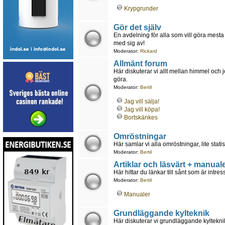
Krypgrunder
Gör det själv
En avdelning för alla som vill göra mesta 
med sig av!
Moderator:
Rickard
Allmänt forum
Här diskuterar vi allt mellan himmel och 
göra.
Moderator:
Bertil
Jag vill sälja!
Jag vill köpa!
Bortskänkes
Omröstningar
Här samlar vi alla omröstningar, lite statis
Moderator:
Bertil
Artiklar och läsvärt + manuale
Här hittar du länkar till sånt som är intr
Moderator:
Bertil
Manualer
Grundläggande kylteknik
Här diskuterar vi grundläggande kyltekn