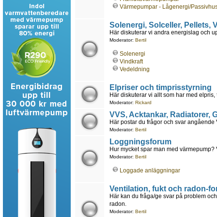
Värmepumpar - Lågenergi/Passivhu
Solenergi, Solceller, Pellets,
Här diskuterar vi andra energislag och 
Moderator:
Bertil
Solenergi
Vindkraft
Vedeldning
Elpriser och timprisstyrning
Här diskuterar vi allt som har med elpris, 
Moderator:
Rickard
VVS, Acktankar, Radiatorer,
Här postar du frågor och svar angående VV
Moderator:
Bertil
Loggningsforum
Hur mycket spar man med värmepump? Vad 
Moderator:
Bertil
Loggade anläggningar
Ventilation, fukt och radon-f
Här kan du fråga/ge svar på problem och 
radon.
Moderator:
Bertil