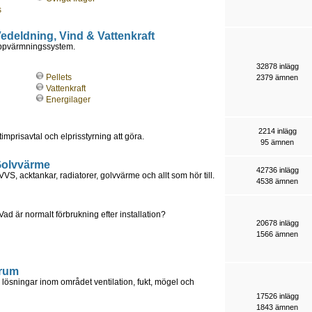
s
 Vedeldning, Vind & Vattenkraft
uppvärmningssystem.
32878 inlägg
Pellets
2379 ämnen
Vattenkraft
Energilager
2214 inlägg
timprisavtal och elprisstyrning att göra.
95 ämnen
 Golvvärme
42736 inlägg
S, acktankar, radiatorer, golvvärme och allt som hör till.
4538 ämnen
är normalt förbrukning efter installation?
20678 inlägg
1566 ämnen
orum
lösningar inom området ventilation, fukt, mögel och
17526 inlägg
1843 ämnen