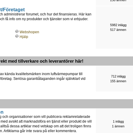
t/Företaget
h administrerar forumet, och hur det finansieras. Här kan
 få info om ny produkter och tjänster som vi erbjuder.
5982 inlägg
517 ämnen
Webshopen
Hjälp
rekt med tillverkare och leverantörer här!
 av kända kvalitetsmärken inom luftvärmepumpar till
712 inlägg
 företag. Seriösa garantiåtaganden ingår självklart vid
155 ämnen
on
ag och organisationer som vill publicera reklamrelaterade
 med avsikt att marknadsföra en tjänst eller produkt de vill
1 inlägg
lltså dessa artiklar med vetskap om att det troligen finns
1 ämnen
n. Artiklarna går inte svara på eller kommentera.