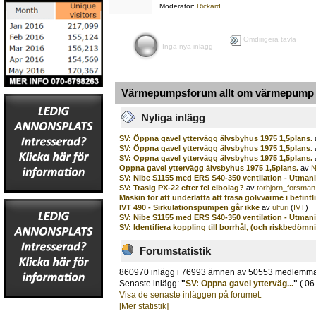
Moderator:
Rickard
Omdirigera tavla
Inga nya inlägg
Värmepumpsforum allt om värmepump o
Nyliga inlägg
SV: Öppna gavel yttervägg älvsbyhus 1975 1,5plans.
SV: Öppna gavel yttervägg älvsbyhus 1975 1,5plans.
SV: Öppna gavel yttervägg älvsbyhus 1975 1,5plans.
Öppna gavel yttervägg älvsbyhus 1975 1,5plans.
av
N
SV: Nibe S1155 med ERS S40-350 ventilation - Utman
SV: Trasig PX-22 efter fel elbolag?
av
torbjorn_forsman
Maskin för att underlätta att fräsa golvvärme i befint
IVT 490 - Sirkulationspumpen går ikke
av
ulfuri
(
IVT
)
SV: Nibe S1155 med ERS S40-350 ventilation - Utman
SV: Identifiera koppling till borrhål, (och riskbedömn
Forumstatistik
860970 inlägg i 76993 ämnen av 50553 medlemm
Senaste inlägg:
"
SV: Öppna gavel ytterväg...
"
( 06
Visa de senaste inläggen på forumet.
[Mer statistik]