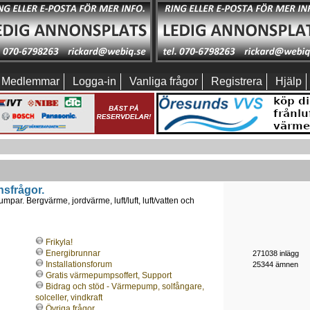
Medlemmar
Logga-in
Vanliga frågor
Registrera
Hjälp
nsfrågor.
mpar. Bergvärme, jordvärme, luft/luft, luft/vatten och
Frikyla!
Energibrunnar
271038 inlägg
Installationsforum
25344 ämnen
Gratis värmepumpsoffert, Support
Bidrag och stöd - Värmepump, solfångare,
solceller, vindkraft
Övriga frågor