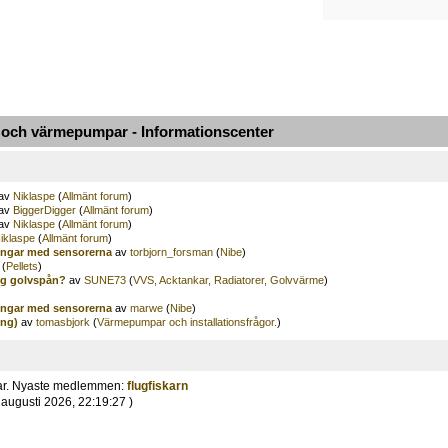
ch värmepumpar - Informationscenter
av
Niklaspe
(
Allmänt forum
)
av
BiggerDigger
(
Allmänt forum
)
av
Niklaspe
(
Allmänt forum
)
iklaspe
(
Allmänt forum
)
ingar med sensorerna
av
torbjorn_forsman
(
Nibe
)
(
Pellets
)
lig golvspån?
av
SUNE73
(
VVS, Acktankar, Radiatorer, Golvvärme
)
ingar med sensorerna
av
marwe
(
Nibe
)
ing)
av
tomasbjork
(
Värmepumpar och installationsfrågor.
)
ar. Nyaste medlemmen:
flugfiskarn
 augusti 2026, 22:19:27 )