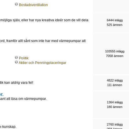
Bostadsventilation
möjliga själv, eller har nya kreativa ideér som de vill dela
6444 inlägg
525 ämnen
jord, framför allt sånt som inte har med värmepumpar att
103555 inlägg
7058 ämnen
Politik
Aktier och Penningplaceringar
4822 inlägg
tik kan aldrig vara fel!
111 ämnen
r.
essant att läsa om värmepumpar.
1364 inlägg
180 ämnen
2760 inlägg
ik-kunskap.
258 ämnen