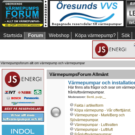
Startsida
Forum
Webshop
Köpa värmepump?
Sök
Värmepumpsforum allt om värmepump och värmepumpar
VärmepumpsForum Allmänt
Värmepumpar och installatio
Här finns alla frågor och svar om värmepu
frånluftsvärmepumpar.
Moderatorer:
Bertil
,
purjo__
Fakta i artikelform
Köpa värmepump - Vår offerttjänst.
Värmepumpar - Mark/Berg och
Sjövärmepumpar.
Värmepumpar - Luft/vatten
Värmepumpar - Luft/luft
Frånluftsvärmepumpar