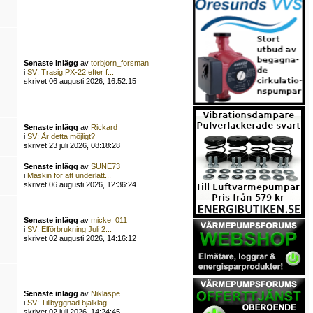
Senaste inlägg
av
torbjorn_forsman
i
SV: Trasig PX-22 efter f...
skrivet 06 augusti 2026, 16:52:15
Senaste inlägg
av
Rickard
i
SV: Är detta möjligt?
skrivet 23 juli 2026, 08:18:28
Senaste inlägg
av
SUNE73
i
Maskin för att underlätt...
skrivet 06 augusti 2026, 12:36:24
Senaste inlägg
av
micke_011
i
SV: Elförbrukning Juli 2...
skrivet 02 augusti 2026, 14:16:12
Senaste inlägg
av
Niklaspe
i
SV: Tillbyggnad bjälklag...
skrivet 02 juli 2026, 14:24:45