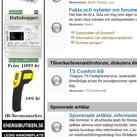
Moderatorer:
Bertil
,
Rickard
,
ace
Fakta och nyheter om forume
Här kan du bl.a. läsa om mig som äger oc
du även läsa nyheter om verksamheten och
Moderator:
Bertil
Synpunkter på forumet?
Information om värmepumpsforum.
Donera pengar?
Tillverkar/leverantörsforum, diskutera di
TS Comfort AB
Tidigare TS Fastighesservice, leverantör
förmånliga priser för privatpersoner samt
köp.
Moderator:
TS Comfort AB
Sponsrade artiklar
Sponsrade artiklar, informati
Här kommer vi att erbjuda plats för föret
artiklar skrivna med sakligt innehåll, men
sprida kunskap eller information om. Läs a
en marknadsföringsstrategi hos författare