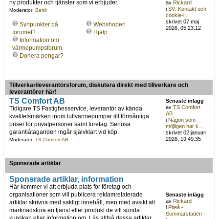
ny produkter och tjänster som vi erbjuder.
av
Rickard
i
SV: Kontakt och
Moderator:
Bertil
cookie-i...
skrivet 07 maj
Synpunkter på
Webshopen
2026, 05:23:12
forumet?
Hjälp
Information om
värmepumpsforum.
Donera pengar?
Tillverkar/leverantörsforum, diskutera direkt med tillverkare och
leverantörer här!
TS Comfort AB
Senaste inlägg
av
TS Comfort
Tidigare TS Fastighesservice, leverantör av kända
AB
kvalitetsmärken inom luftvärmepumpar till förmånliga
i
Någon som
priser för privatpersoner samt företag. Seriösa
möjligen har k...
garantiåtaganden ingår självklart vid köp.
skrivet 02 januari
2026, 19:49:35
Moderator:
TS Comfort AB
Sponsrade artiklar
Sponsrade artiklar, information
Här kommer vi att erbjuda plats för företag och
organisationer som vill publicera reklamrelaterade
Senaste inlägg
av
Rickard
artiklar skrivna med sakligt innehåll, men med avsikt att
i
Piteå -
marknadsföra en tjänst eller produkt de vill sprida
Sommarstaden -
kunskap eller information om. Läs alltså dessa artiklar