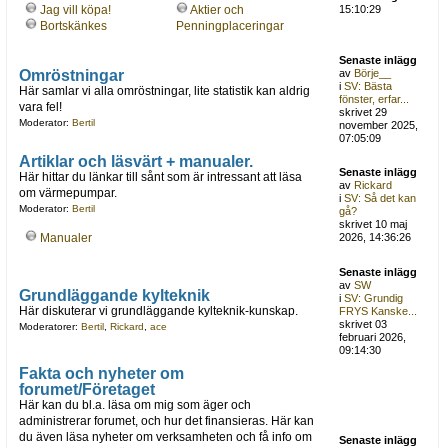
Jag vill köpa!
Aktier och
15:10:29
Bortskänkes
Penningplaceringar
Senaste inlägg
Omröstningar
av
Börje__
i
SV: Bästa
Här samlar vi alla omröstningar, lite statistik kan aldrig
fönster, erfar...
vara fel!
skrivet 29
Moderator:
Bertil
november 2025,
07:05:09
Artiklar och läsvärt + manualer.
Senaste inlägg
Här hittar du länkar till sånt som är intressant att läsa
av
Rickard
om värmepumpar.
i
SV: Så det kan
Moderator:
Bertil
gå?
skrivet 10 maj
Manualer
2026, 14:36:26
Senaste inlägg
av
SW
Grundläggande kylteknik
i
SV: Grundig
Här diskuterar vi grundläggande kylteknik-kunskap.
FRYS Kanske...
skrivet 03
Moderatorer:
Bertil
,
Rickard
,
ace
februari 2026,
09:14:30
Fakta och nyheter om
forumet/Företaget
Här kan du bl.a. läsa om mig som äger och
administrerar forumet, och hur det finansieras. Här kan
du även läsa nyheter om verksamheten och få info om
Senaste inlägg