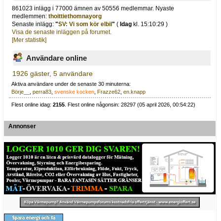
861023 inlägg i 77000 ämnen av 50556 medlemmar. Nyaste
medlemmen:
thoittiethomnayorg
Senaste inlägg:
"
SV: Vi som kör elbil
"
(
Idag
kl. 15:10:29 )
Visa de senaste inläggen på forumet.
[Mer statistik]
Användare online
1926 gäster, 5 användare
Aktiva användare under de senaste 30 minuterna:
Börje__
,
perra83
,
svenske kocken
,
Frazze62
,
en.knapp
Flest online idag:
2155
. Flest online någonsin: 28297 (05 april 2026, 00:54:22)
Annonser