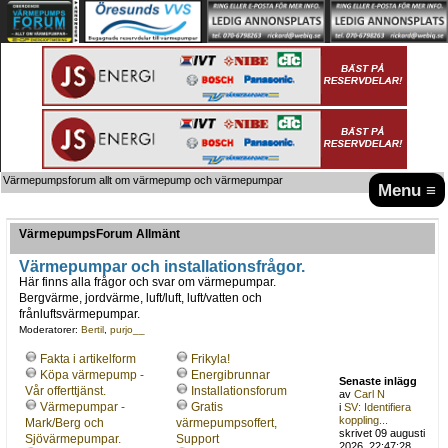
Värmepumpsforum allt om värmepump och värmepumpar
Menu ≡
VärmepumpsForum Allmänt
Värmepumpar och installationsfrågor.
Här finns alla frågor och svar om värmepumpar.
Bergvärme, jordvärme, luft/luft, luft/vatten och
frånluftsvärmepumpar.
Moderatorer:
Bertil
,
purjo__
Fakta i artikelform
Frikyla!
Köpa värmepump -
Energibrunnar
Senaste inlägg
Vår offerttjänst.
Installationsforum
av
Carl N
Värmepumpar -
Gratis
i
SV: Identifiera
koppling...
Mark/Berg och
värmepumpsoffert,
skrivet 09 augusti
Sjövärmepumpar.
Support
2026, 22:47:28