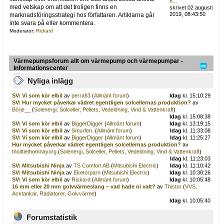
h...
med vetskap om att det troligen finns en
skrivet 02 augusti
2019, 08:43:50
marknadsföringsstrategi hos författaren. Artiklarna går
inte svara på eller kommentera.
Moderator:
Rickard
Värmepumpsforum allt om värmepump och värmepumpar -
Informationscenter
Nyliga inlägg
SV: Vi som kör elbil
av
perra83
(
Allmänt forum
)
Idag
kl. 15:10:29
SV: Hur mycket påverkar vädret egentligen solcellernas produktion?
av
Börje__
(
Solenergi, Solceller, Pellets, Vedeldning, Vind & Vattenkraft
)
Idag
kl. 15:08:38
SV: Vi som kör elbil
av
BiggerDigger
(
Allmänt forum
)
Idag
kl. 13:19:15
SV: Vi som kör elbil
av
Smurfen.
(
Allmänt forum
)
Idag
kl. 11:33:08
SV: Vi som kör elbil
av
BiggerDigger
(
Allmänt forum
)
Idag
kl. 11:25:27
Hur mycket påverkar vädret egentligen solcellernas produktion?
av
thoittiethomnayorg
(
Solenergi, Solceller, Pellets, Vedeldning, Vind & Vattenkraft
)
Idag
kl. 11:23:03
SV: Mitsubishi Ninja
av
TS Comfort AB
(
Mitsubishi Electric
)
Idag
kl. 11:10:42
SV: Mitsubishi Ninja
av
Eketorparn
(
Mitsubishi Electric
)
Idag
kl. 10:30:26
SV: Vi som kör elbil
av
Rickard
(
Allmänt forum
)
Idag
kl. 10:05:48
16 mm eller 20 mm golvvärmeslang – vad hade ni valt?
av
Thistor
(
VVS,
Acktankar, Radiatorer, Golvvärme
)
Idag
kl. 10:05:40
Forumstatistik