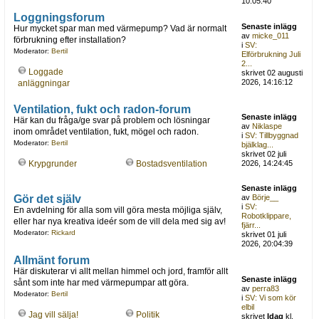
10:05:40
Loggningsforum
Senaste inlägg
Hur mycket spar man med värmepump? Vad är normalt
av
micke_011
förbrukning efter installation?
i
SV:
Moderator:
Bertil
Elförbrukning Juli
2...
Loggade
skrivet 02 augusti
2026, 14:16:12
anläggningar
Ventilation, fukt och radon-forum
Senaste inlägg
Här kan du fråga/ge svar på problem och lösningar
av
Niklaspe
inom området ventilation, fukt, mögel och radon.
i
SV: Tillbyggnad
Moderator:
Bertil
bjälklag...
skrivet 02 juli
Krypgrunder
Bostadsventilation
2026, 14:24:45
Senaste inlägg
Gör det själv
av
Börje__
i
SV:
En avdelning för alla som vill göra mesta möjliga själv,
Robotklippare,
eller har nya kreativa ideér som de vill dela med sig av!
fjärr...
Moderator:
Rickard
skrivet 01 juli
2026, 20:04:39
Allmänt forum
Här diskuterar vi allt mellan himmel och jord, framför allt
Senaste inlägg
sånt som inte har med värmepumpar att göra.
av
perra83
Moderator:
Bertil
i
SV: Vi som kör
elbil
Jag vill sälja!
Politik
skrivet
Idag
kl.