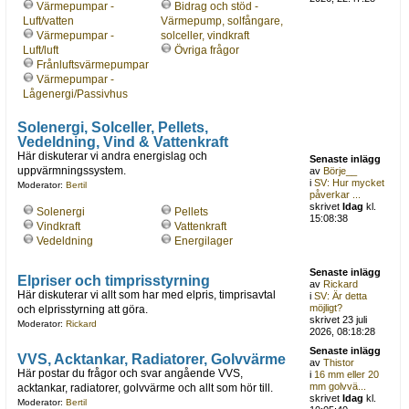
Värmepumpar -
Bidrag och stöd -
Luft/vatten
Värmepump, solfångare,
Värmepumpar -
solceller, vindkraft
Luft/luft
Övriga frågor
Frånluftsvärmepumpar
Värmepumpar -
Lågenergi/Passivhus
Solenergi, Solceller, Pellets,
Vedeldning, Vind & Vattenkraft
Här diskuterar vi andra energislag och
Senaste inlägg
uppvärmningssystem.
av
Börje__
i
SV: Hur mycket
Moderator:
Bertil
påverkar ...
skrivet
Idag
kl.
Solenergi
Pellets
15:08:38
Vindkraft
Vattenkraft
Vedeldning
Energilager
Senaste inlägg
Elpriser och timprisstyrning
av
Rickard
Här diskuterar vi allt som har med elpris, timprisavtal
i
SV: Är detta
möjligt?
och elprisstyrning att göra.
skrivet 23 juli
Moderator:
Rickard
2026, 08:18:28
Senaste inlägg
VVS, Acktankar, Radiatorer, Golvvärme
av
Thistor
Här postar du frågor och svar angående VVS,
i
16 mm eller 20
mm golvvä...
acktankar, radiatorer, golvvärme och allt som hör till.
skrivet
Idag
kl.
Moderator:
Bertil