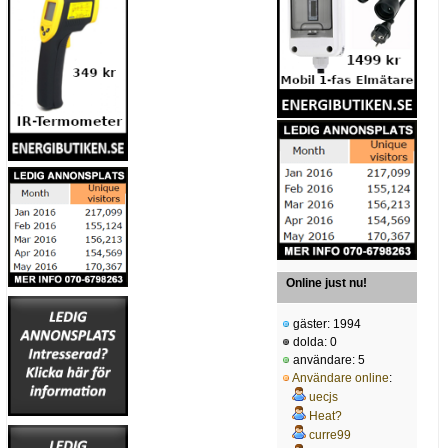
Online just nu!
gäster: 1994
dolda: 0
användare: 5
Användare online
:
uecjs
Heat?
curre99