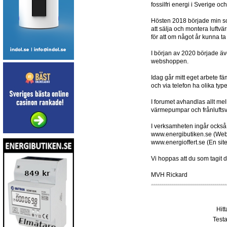
fossilfri energi i Sverige oc
Hösten 2018 började min son
att sälja och montera luftv
för att om något år kunna t
I början av 2020 började äv
webshoppen.
Idag går mitt eget arbete f
och via telefon ha olika typ
I forumet avhandlas allt m
värmepumpar och frånlufts
I verksamheten ingår också
www.energibutiken.se (Web
www.energioffert.se (En sit
Vi hoppas att du som tagit d
MVH Rickard
Hit
Testa