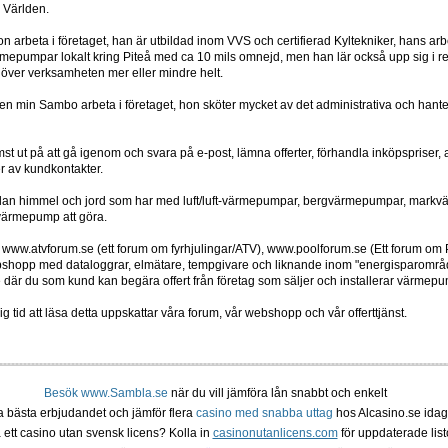
h Världen.
 arbeta i företaget, han är utbildad inom VVS och certifierad Kyltekniker, hans arbe
ärmepumpar lokalt kring Piteå med ca 10 mils omnejd, men han lär också upp sig i 
a över verksamheten mer eller mindre helt.
en min Sambo arbeta i företaget, hon sköter mycket av det administrativa och hanter
ämst ut på att gå igenom och svara på e-post, lämna offerter, förhandla inköpspriser
er av kundkontakter.
ellan himmel och jord som har med luft/luft-värmepumpar, bergvärmepumpar, markvä
värmepump att göra.
 www.atvforum.se (ett forum om fyrhjulingar/ATV), www.poolforum.se (Ett forum om
shopp med dataloggrar, elmätare, tempgivare och liknande inom "energisparområd
e där du som kund kan begära offert från företag som säljer och installerar värmepu
ig tid att läsa detta uppskattar våra forum, vår webshopp och vår offerttjänst.
Besök www.Sambla.se
när du vill jämföra lån snabbt och enkelt
ta bästa erbjudandet och jämför flera
casino med snabba uttag
hos Alcasino.se idag
 ett casino utan svensk licens? Kolla in
casinonutanlicens.com
för uppdaterade listo