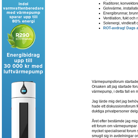
Raditorer, konvektore
Golvvärme, installatio
Energibrunnar, brun
Ventilation, fukt och
Solenergi, vindkraft 
ROT-avdrag! Dags at
Värmepumpsforum startades 
Orsaken att jag startade for
värmepump, i detta fall en
Jag lärde mig det jag beh
hade ett diskussionsforum fö
duktiga privatpersoner delg
Året efter bestämde jag mig
ett forum om värmepumpar av 
mycket specialiserat forum
smugit sig in avdelningar o