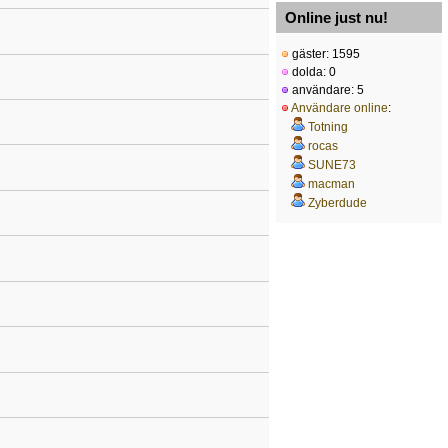
Online just nu!
gäster: 1595
dolda: 0
användare: 5
Användare online
:
Totning
rocas
SUNE73
macman
Zyberdude