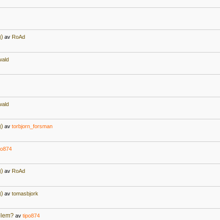
g)
av
RoAd
wald
wald
g)
av
torbjorn_forsman
po874
g)
av
RoAd
g)
av
tomasbjork
oblem?
av
tipo874