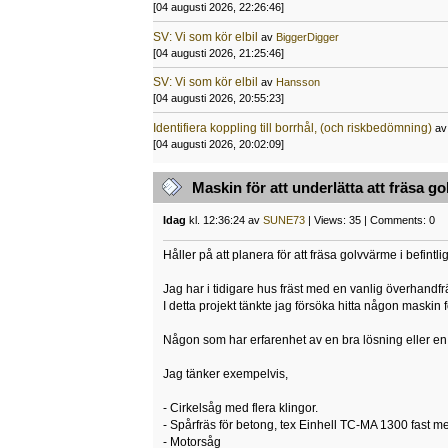
[04 augusti 2026, 22:26:46]
SV: Vi som kör elbil
av
BiggerDigger
[04 augusti 2026, 21:25:46]
SV: Vi som kör elbil
av
Hansson
[04 augusti 2026, 20:55:23]
Identifiera koppling till borrhål, (och riskbedömning)
a
[04 augusti 2026, 20:02:09]
Maskin för att underlätta att fräsa g
Idag
kl. 12:36:24 av
SUNE73
| Views: 35 | Comments: 0
Håller på att planera för att fräsa golvvärme i befin
Jag har i tidigare hus fräst med en vanlig överhandfrä
I detta projekt tänkte jag försöka hitta någon maskin
Någon som har erfarenhet av en bra lösning eller en 
Jag tänker exempelvis,
- Cirkelsåg med flera klingor.
- Spårfräs för betong, tex Einhell TC-MA 1300 fast me
- Motorsåg