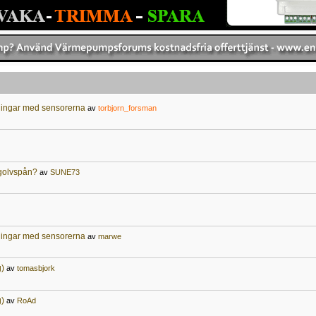
ningar med sensorerna
av
torbjorn_forsman
g golvspån?
av
SUNE73
ningar med sensorerna
av
marwe
g)
av
tomasbjork
g)
av
RoAd