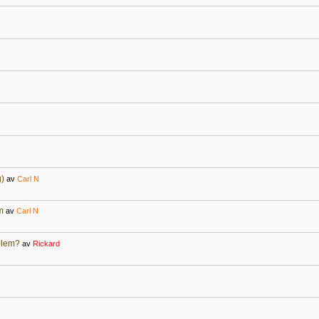
g)
av
Carl N
m
av
Carl N
oblem?
av
Rickard