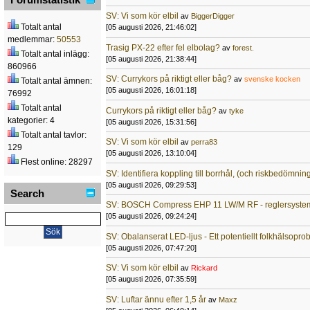
SV: Vi som kör elbil
av
BiggerDigger
Totalt antal
[05 augusti 2026, 21:46:02]
medlemmar:
50553
Trasig PX-22 efter fel elbolag?
av
forest.
Totalt antal inlägg:
[05 augusti 2026, 21:38:44]
860966
SV: Currykors på riktigt eller båg?
av
svenske kocken
Totalt antal ämnen:
[05 augusti 2026, 16:01:18]
76992
Totalt antal
Currykors på riktigt eller båg?
av
tyke
kategorier: 4
[05 augusti 2026, 15:31:56]
Totalt antal tavlor:
SV: Vi som kör elbil
av
perra83
129
[05 augusti 2026, 13:10:04]
Flest online: 28297
SV: Identifiera koppling till borrhål, (och riskbedömnin
[05 augusti 2026, 09:29:53]
Search
SV: BOSCH Compress EHP 11 LW/M RF - reglersyste
[05 augusti 2026, 09:24:24]
SV: Obalanserat LED-ljus - Ett potentiellt folkhälsopr
[05 augusti 2026, 07:47:20]
SV: Vi som kör elbil
av
Rickard
[05 augusti 2026, 07:35:59]
SV: Luftar ännu efter 1,5 år
av
Maxz