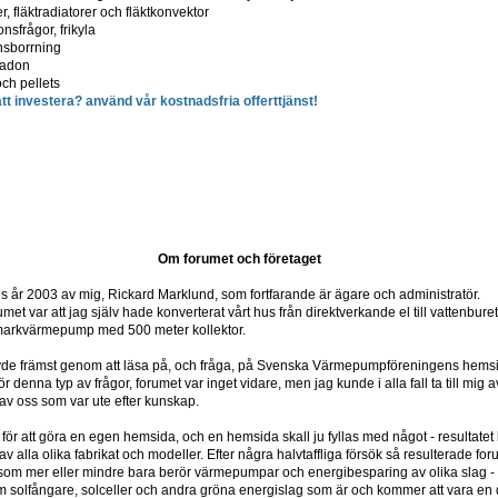
r, fläktradiatorer och fläktkonvektor
nsfrågor, frikyla
nsborrning
 radon
och pellets
t investera? använd vår kostnadsfria offerttjänst!
Om forumet och företaget
år 2003 av mig, Rickard Marklund, som fortfarande är ägare och administratör.
umet var att jag själv hade konverterat vårt hus från direktverkande el till vattenbur
 markvärmepump med 500 meter kollektor.
övde främst genom att läsa på, och fråga, på Svenska Värmepumpföreningens hems
r denna typ av frågor, forumet var inget vidare, men jag kunde i alla fall ta till mi
av oss som var ute efter kunskap.
 för att göra en egen hemsida, och en hemsida skall ju fyllas med något - resultat
alla olika fabrikat och modeller. Efter några halvtaffliga försök så resulterade forume
 som mer eller mindre bara berör värmepumpar och energibesparing av olika slag -
m solfångare, solceller och andra gröna energislag som är och kommer att vara en de