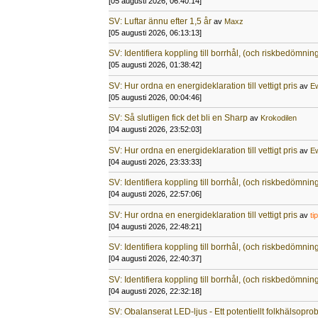
[05 augusti 2026, 06:40:14]
SV: Luftar ännu efter 1,5 år
av
Maxz
[05 augusti 2026, 06:13:13]
SV: Identifiera koppling till borrhål, (och riskbedömnin
[05 augusti 2026, 01:38:42]
SV: Hur ordna en energideklaration till vettigt pris
av
E
[05 augusti 2026, 00:04:46]
SV: Så slutligen fick det bli en Sharp
av
Krokodilen
[04 augusti 2026, 23:52:03]
SV: Hur ordna en energideklaration till vettigt pris
av
E
[04 augusti 2026, 23:33:33]
SV: Identifiera koppling till borrhål, (och riskbedömnin
[04 augusti 2026, 22:57:06]
SV: Hur ordna en energideklaration till vettigt pris
av
ti
[04 augusti 2026, 22:48:21]
SV: Identifiera koppling till borrhål, (och riskbedömnin
[04 augusti 2026, 22:40:37]
SV: Identifiera koppling till borrhål, (och riskbedömnin
[04 augusti 2026, 22:32:18]
SV: Obalanserat LED-ljus - Ett potentiellt folkhälsopr