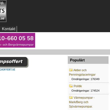
Kontakt
Populärt
GIOFFERT.SE
Aktier och
Penningplaceringar
Omdirigeringar: 176349
Politik
Omdirigeringar: 174524
Värmepumpar -
Mark/Berg och
Sjövärmepumpar.