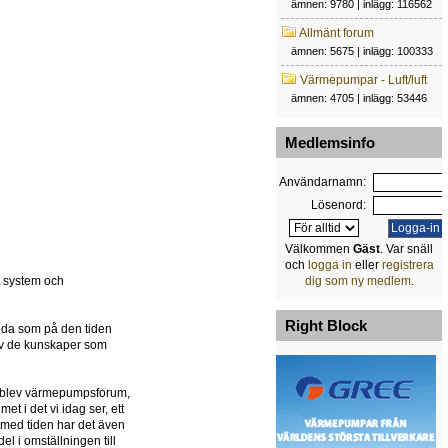
ämnen: 9780 | inlägg: 116562
Allmänt forum
ämnen: 5675 | inlägg: 100333
Värmepumpar - Luft/luft
ämnen: 4705 | inlägg: 53446
Medlemsinfo
Användarnamn:
Lösenord:
Välkommen
Gäst
. Var snäll
och
logga in
eller
registrera
et system och
dig som ny medlem
.
Right Block
ida som på den tiden
g av de kunskaper som
et blev värmepumpsforum,
t i det vi idag ser, ett
 med tiden har det även
l i omställningen till