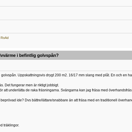
v
RoAd
olvvärme i befintlig golvspån?
tlig golvspån. Uppskattningsvis drygt 200 m2. 16/17 mm slang med plåt. En och en ha
s. Det fungerar men är riktigt jobbigt.
 för att underlätta de raka fräsningarna. Svängarna kan jag fräsa med överhandsfräs
beprövad ide? Dvs bättre/lättare/snabbare än att fräsa med en traditionell överha
d träklingor.