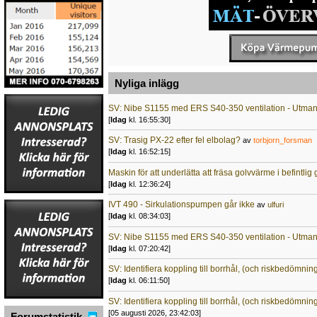
Nyliga inlägg
SV: Nibe S1155 med ERS S40-350 ventilation - Utma
[
Idag
kl. 16:55:30]
SV: Trasig PX-22 efter fel elbolag?
av
torbjorn_forsman
[
Idag
kl. 16:52:15]
Maskin för att underlätta att fräsa golvvärme i befintli
[
Idag
kl. 12:36:24]
IVT 490 - Sirkulationspumpen går ikke
av
ulfuri
[
Idag
kl. 08:34:03]
SV: Nibe S1155 med ERS S40-350 ventilation - Utma
[
Idag
kl. 07:20:42]
SV: Identifiera koppling till borrhål, (och riskbedömnin
[
Idag
kl. 06:11:50]
SV: Identifiera koppling till borrhål, (och riskbedömnin
[05 augusti 2026, 23:42:03]
Forumstatistik