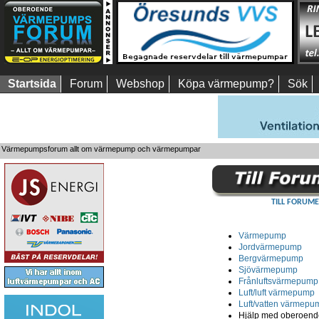
Startsida
Forum
Webshop
Köpa värmepump?
Sök
Värmepumpsforum allt om värmepump och värmepumpar
TILL FORUME
Värmepump
Jordvärmepump
Bergvärmepump
Sjövärmepump
Frånluftsvärmepump
Luft/luft värmepump
Luft/vatten värmepu
Hjälp med oberoende 