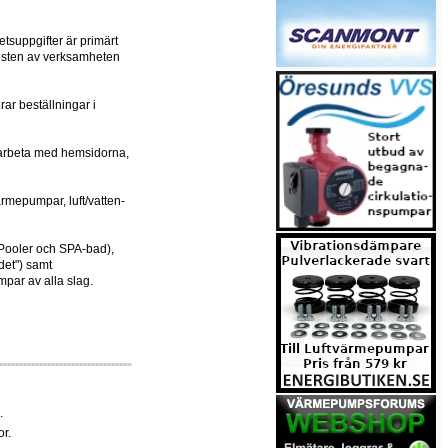
tsuppgifter är primärt
resten av verksamheten
ar beställningar i
, arbeta med hemsidorna,
rmepumpar, luft/vatten-
 Pooler och SPA-bad),
et") samt
mpar av alla slag.
.
r.