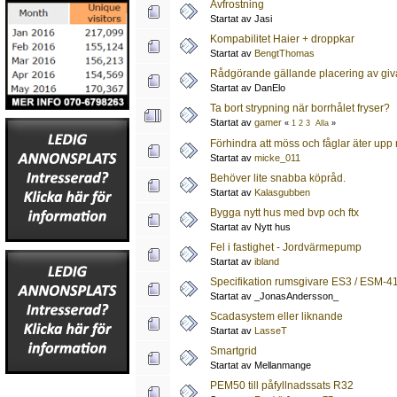
Avfrostning
Startat av Jasi
Kompabilitet Haier + droppkar
Startat av
BengtThomas
Rådgörande gällande placering av giv
Startat av DanElo
Ta bort strypning när borrhålet fryser?
Startat av
gamer
«
1
2
3
Alla
»
Förhindra att möss och fåglar äter upp 
Startat av
micke_011
Behöver lite snabba köpråd.
Startat av
Kalasgubben
Bygga nytt hus med bvp och ftx
Startat av Nytt hus
Fel i fastighet - Jordvärmepump
Startat av
ibland
Specifikation rumsgivare ES3 / ESM-4
Startat av _JonasAndersson_
Scadasystem eller liknande
Startat av
LasseT
Smartgrid
Startat av Mellanmange
PEM50 till påfyllnadssats R32