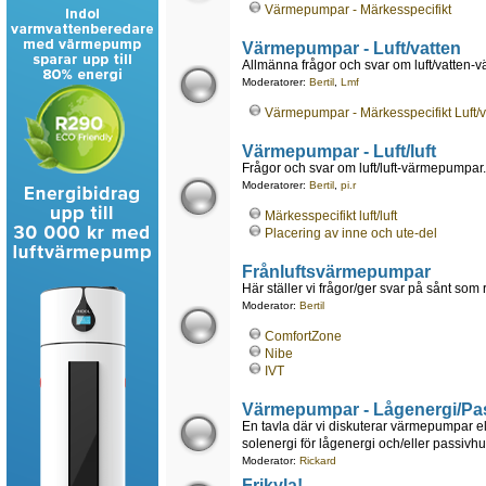
Värmepumpar - Märkesspecifikt
Värmepumpar - Luft/vatten
Allmänna frågor och svar om luft/vatten
Moderatorer:
Bertil
,
Lmf
Värmepumpar - Märkesspecifikt Luft/v
Värmepumpar - Luft/luft
Frågor och svar om luft/luft-värmepumpar.
Moderatorer:
Bertil
,
pi.r
Märkesspecifikt luft/luft
Placering av inne och ute-del
Frånluftsvärmepumpar
Här ställer vi frågor/ger svar på sånt som
Moderator:
Bertil
ComfortZone
Nibe
IVT
Värmepumpar - Lågenergi/Pa
En tavla där vi diskuterar värmepumpar e
solenergi för lågenergi och/eller passivhu
Moderator:
Rickard
Frikyla!