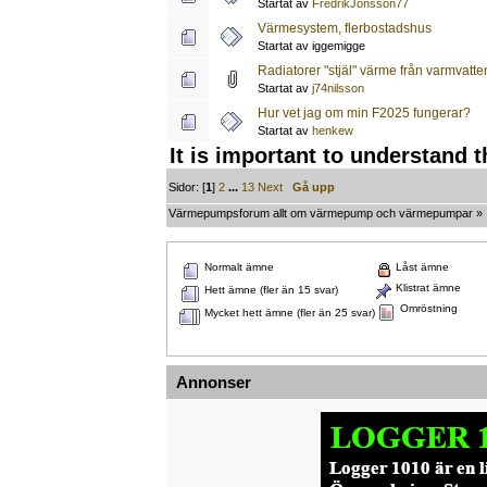
Startat av
FredrikJonsson77
Värmesystem, flerbostadshus
Startat av iggemigge
Radiatorer "stjäl" värme från varmvatte
Startat av
j74nilsson
Hur vet jag om min F2025 fungerar?
Startat av
henkew
It is important to understand 
Sidor: [
1
]
2
...
13
Next
Gå upp
Värmepumpsforum allt om värmepump och värmepumpar
»
Normalt ämne
Låst ämne
Klistrat ämne
Hett ämne (fler än 15 svar)
Omröstning
Mycket hett ämne (fler än 25 svar)
Annonser