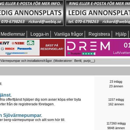
Medlemmar
Logga-in
Vanliga frågor
Registrera
Hjälp
Värmepumpar och installationsfrågor.
(Moderatorer:
Bertil
,
purjo__
)
23 inlägg
l.
23 ämnen
jänst.
offerttjänst hjälper dig som avser köpa eller byta
1157 inlägg
ter från de registrerade företagen.
162 ämnen
h Sjövärmepumpar.
er berg-värmepumpar och allt som hör till.
117260 inlägg
9848 ämnen