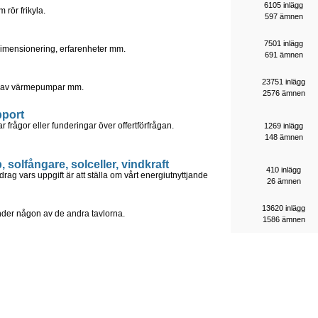
6105 inlägg
 rör frikyla.
597 ämnen
7501 inlägg
Dimensionering, erfarenheter mm.
691 ämnen
23751 inlägg
on av värmepumpar mm.
2576 ämnen
pport
r frågor eller funderingar över offertförfrågan.
1269 inlägg
148 ämnen
solfångare, solceller, vindkraft
410 inlägg
rag vars uppgift är att ställa om vårt energiutnyttjande
26 ämnen
13620 inlägg
under någon av de andra tavlorna.
1586 ämnen