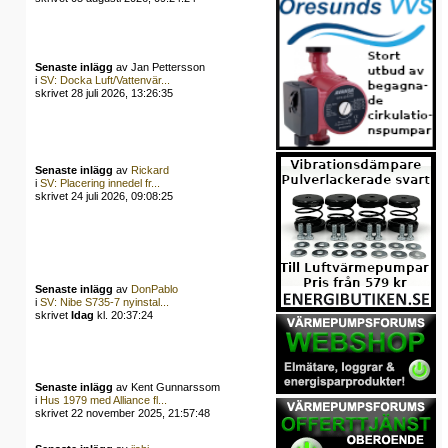
Senaste inlägg
av Jan Pettersson
i
SV: Docka Luft/Vattenvär...
skrivet 28 juli 2026, 13:26:35
Senaste inlägg
av
Rickard
i
SV: Placering innedel fr...
skrivet 24 juli 2026, 09:08:25
Senaste inlägg
av
DonPablo
i
SV: Nibe S735-7 nyinstal...
skrivet
Idag
kl. 20:37:24
Senaste inlägg
av Kent Gunnarssom
i
Hus 1979 med Alliance fl...
skrivet 22 november 2025, 21:57:48