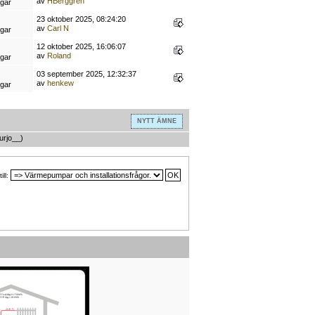
av
HBerggren
ngar
23 oktober 2025, 08:24:20
av
Carl N
ngar
12 oktober 2025, 16:06:07
av
Roland
ngar
03 september 2025, 12:32:37
av
henkew
ngar
NYTT ÄMNE
urjo__
)
ill: