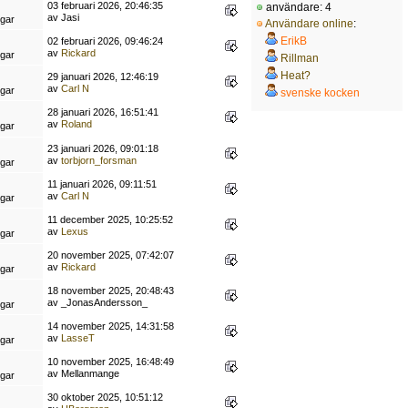
03 februari 2026, 20:46:35
användare: 4
av Jasi
ngar
Användare online
:
ErikB
02 februari 2026, 09:46:24
av
Rickard
ngar
Rillman
Heat?
29 januari 2026, 12:46:19
av
Carl N
ngar
svenske kocken
28 januari 2026, 16:51:41
av
Roland
ngar
23 januari 2026, 09:01:18
av
torbjorn_forsman
ngar
11 januari 2026, 09:11:51
av
Carl N
ngar
11 december 2025, 10:25:52
av
Lexus
ngar
20 november 2025, 07:42:07
av
Rickard
ngar
18 november 2025, 20:48:43
av _JonasAndersson_
ngar
14 november 2025, 14:31:58
av
LasseT
ngar
10 november 2025, 16:48:49
av Mellanmange
ngar
30 oktober 2025, 10:51:12