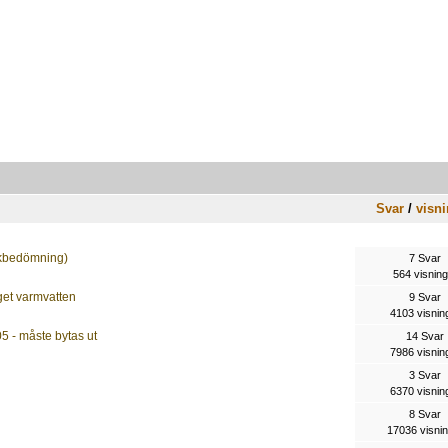
Svar
/
visni
riskbedömning)
7 Svar
564 visning
get varmvatten
9 Svar
4103 visnin
 - måste bytas ut
14 Svar
7986 visnin
3 Svar
6370 visnin
8 Svar
17036 visni