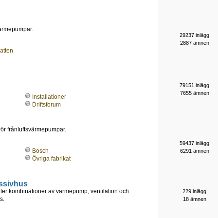
-värmepumpar.
29237 inlägg
2887 ämnen
atten
79151 inlägg
7655 ämnen
Installationer
Driftsforum
 rör frånluftsvärmepumpar.
59437 inlägg
Bosch
6291 ämnen
Övriga fabrikat
ssivhus
ller kombinationer av värmepump, ventilation och
229 inlägg
s.
18 ämnen