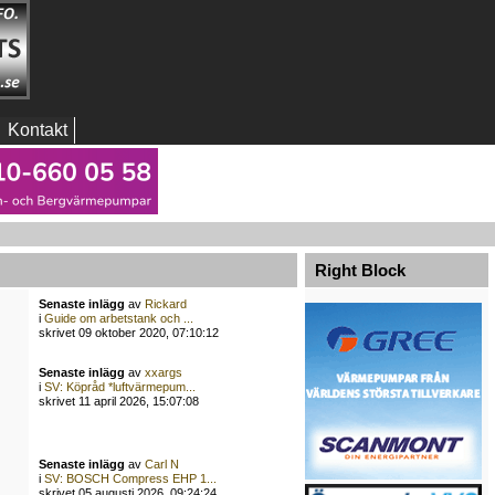
Kontakt
Right Block
Senaste inlägg
av
Rickard
i
Guide om arbetstank och ...
skrivet 09 oktober 2020, 07:10:12
Senaste inlägg
av
xxargs
i
SV: Köpråd *luftvärmepum...
skrivet 11 april 2026, 15:07:08
Senaste inlägg
av
Carl N
i
SV: BOSCH Compress EHP 1...
skrivet 05 augusti 2026, 09:24:24