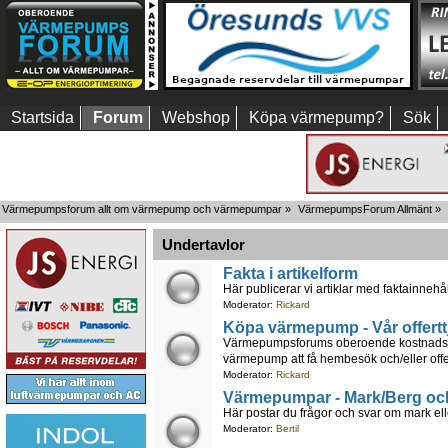
Startsida
Forum
Webshop
Köpa värmepump?
Sök
Värmepumpsforum allt om värmepump och värmepumpar
»
VärmepumpsForum Allmänt
»
Undertavlor
Fakta i artikelform
Här publicerar vi artiklar med faktainnehål
Moderator:
Rickard
Köpa värmepump - Vår offertt
Värmepumpsforums oberoende kostnadsfria 
värmepump att få hembesök och/eller offer
Moderator:
Rickard
Värmepumpar - Mark/Berg oc
Här postar du frågor och svar om mark ell
Moderator:
Bertil