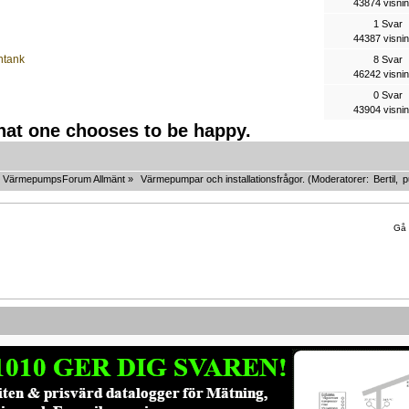
43874 visni
1 Svar
44387 visni
ntank
8 Svar
46242 visni
0 Svar
43904 visni
that one chooses to be happy.
VärmepumpsForum Allmänt
»
Värmepumpar och installationsfrågor.
(Moderatorer:
Bertil
,
p
Gå t