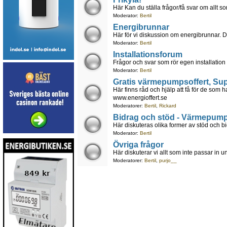
Här Kan du ställa frågor/få svar om allt som
Moderator:
Bertil
Energibrunnar
Här för vi diskussion om energibrunnar. 
Moderator:
Bertil
Installationsforum
Frågor och svar som rör egen installati
Moderator:
Bertil
Gratis värmepumpsoffert, Su
Här finns råd och hjälp att få för de som ha
www.energioffert.se
Moderatorer:
Bertil
,
Rickard
Bidrag och stöd - Värmepump, 
Här diskuteras olika former av stöd och bid
Moderator:
Bertil
Övriga frågor
Här diskuterar vi allt som inte passar in 
Moderatorer:
Bertil
,
purjo__