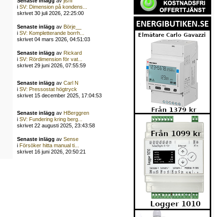
Senaste inlägg
av
jishi
i
SV: Dimension på kondens...
skrivet 30 juli 2026, 22:25:00
Senaste inlägg
av
Börje__
i
SV: Kompletterande borrh...
skrivet 04 mars 2026, 04:51:03
Senaste inlägg
av
Rickard
i
SV: Rördimension för vat...
skrivet 29 juni 2026, 07:55:59
Senaste inlägg
av
Carl N
i
SV: Pressostat högtryck
skrivet 15 december 2025, 17:04:53
Senaste inlägg
av
HBerggren
i
SV: Fundering kring berg...
skrivet 22 augusti 2025, 23:43:58
Senaste inlägg
av
Sense
i
Försöker hitta manual ti...
skrivet 16 juni 2026, 20:50:21