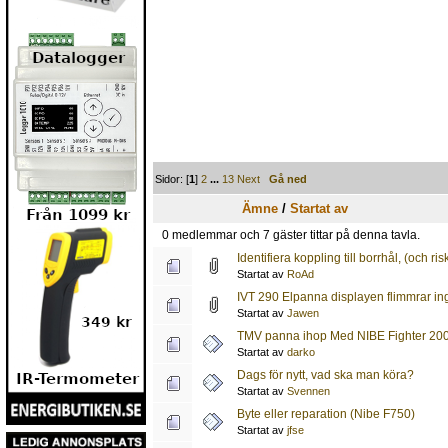
Sidor: [
1
]
2
...
13
Next
Gå ned
Ämne
/
Startat av
0 medlemmar och 7 gäster tittar på denna tavla.
Identifiera koppling till borrhål, (och 
Startat av
RoAd
IVT 290 Elpanna displayen flimmrar in
Startat av
Jawen
TMV panna ihop Med NIBE Fighter 2005
Startat av
darko
Dags för nytt, vad ska man köra?
Startat av
Svennen
Byte eller reparation (Nibe F750)
Startat av
jfse