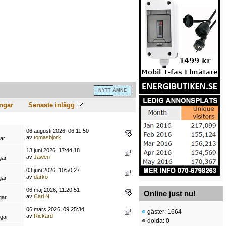
NYTT ÄMNE
ngar
Senaste inlägg
06 augusti 2026, 06:11:50
av
tomasbjork
ar
13 juni 2026, 17:44:18
av
Jawen
gar
03 juni 2026, 10:50:27
av
darko
gar
06 maj 2026, 11:20:51
Online just nu!
av
Carl N
gar
06 mars 2026, 09:25:34
gäster: 1664
av
Rickard
ngar
dolda: 0