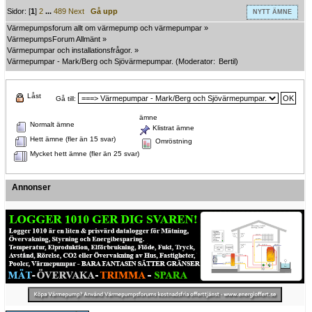
Sidor: [
1
]
2
...
489
Next
Gå upp
NYTT ÄMNE
Värmepumpsforum allt om värmepump och värmepumpar
»
VärmepumpsForum Allmänt
»
Värmepumpar och installationsfrågor.
»
Värmepumpar - Mark/Berg och Sjövärmepumpar.
(Moderator:
Bertil
)
Låst
Gå till:
ämne
Normalt ämne
Klistrat ämne
Hett ämne (fler än 15 svar)
Omröstning
Mycket hett ämne (fler än 25 svar)
Annonser