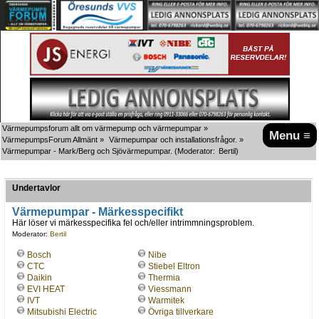
Värmepumpsforum allt om värmepump och värmepumpar
»
Menu ≡
VärmepumpsForum Allmänt
»
Värmepumpar och installationsfrågor.
»
Värmepumpar - Mark/Berg och Sjövärmepumpar.
(Moderator:
Bertil
)
Undertavlor
Värmepumpar - Märkesspecifikt
Här löser vi märkesspecifika fel och/eller intrimmningsproblem.
Moderator:
Bertil
Bosch
Nibe
CTC
Stiebel Eltron
Daikin
Thermia
EVI HEAT
Viessmann
IVT
Warmitek
Mitsubishi Electric
Övriga tillverkare