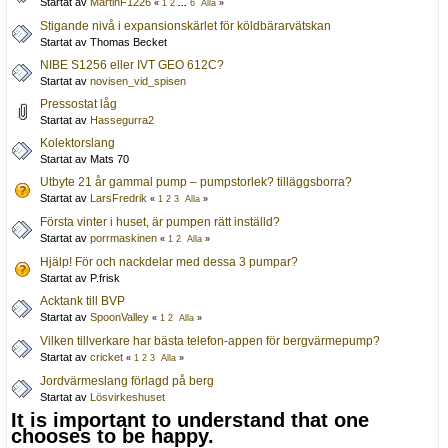
Startat av
MartinF1226
«
1
2
...
6
Alla
»
Stigande nivå i expansionskärlet för köldbärarvätskan
Startat av Thomas Becket
NIBE S1256 eller IVT GEO 612C?
Startat av
novisen_vid_spisen
Pressostat låg
Startat av
Hassegurra2
Kolektorslang
Startat av Mats 70
Utbyte 21 år gammal pump – pumpstorlek? tilläggsborra?
Startat av
LarsFredrik
«
1
2
3
Alla
»
Första vinter i huset, är pumpen rätt inställd?
Startat av
porrmaskinen
«
1
2
Alla
»
Hjälp! För och nackdelar med dessa 3 pumpar?
Startat av P.frisk
Acktank till BVP
Startat av
SpoonValley
«
1
2
Alla
»
Vilken tillverkare har bästa telefon-appen för bergvärmepump?
Startat av
cricket
«
1
2
3
Alla
»
Jordvärmeslang förlagd på berg
Startat av
Lösvirkeshuset
It is important to understand that one
chooses to be happy.