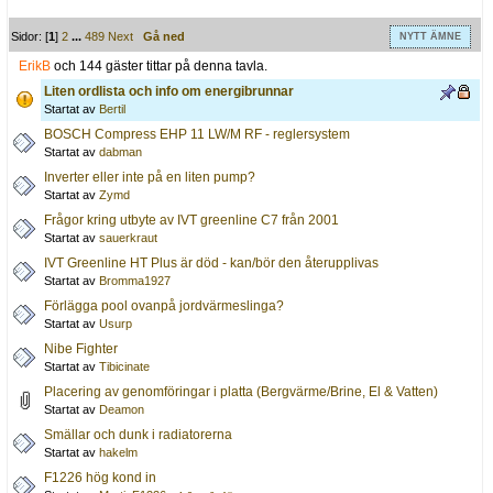
Sidor: [
1
]
2
...
489
Next
Gå ned
NYTT ÄMNE
ErikB
och 144 gäster tittar på denna tavla.
Liten ordlista och info om energibrunnar
Startat av
Bertil
BOSCH Compress EHP 11 LW/M RF - reglersystem
Startat av
dabman
Inverter eller inte på en liten pump?
Startat av
Zymd
Frågor kring utbyte av IVT greenline C7 från 2001
Startat av
sauerkraut
IVT Greenline HT Plus är död - kan/bör den återupplivas
Startat av
Bromma1927
Förlägga pool ovanpå jordvärmeslinga?
Startat av
Usurp
Nibe Fighter
Startat av
Tibicinate
Placering av genomföringar i platta (Bergvärme/Brine, El & Vatten)
Startat av
Deamon
Smällar och dunk i radiatorerna
Startat av
hakelm
F1226 hög kond in