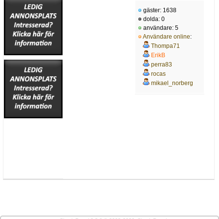
gäster: 1638
dolda: 0
användare: 5
Användare online
:
Thompa71
ErikB
perra83
rocas
mikael_norberg