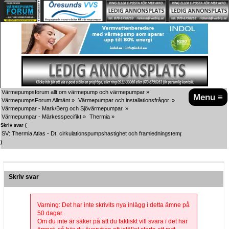
Värmepumpsforum allt om värmepump och värmepumpar
»
Menu ≡
VärmepumpsForum Allmänt
»
Värmepumpar och installationsfrågor.
»
Värmepumpar - Mark/Berg och Sjövärmepumpar.
»
Värmepumpar - Märkesspecifikt
»
Thermia
»
Skriv svar (
SV: Thermia Atlas - Dt, cirkulationspumpshastighet och framledningstemp
)
Skriv svar
Varning: Det har inte skrivits nya inlägg i detta ämne på
50 dagar.
Om du inte är säker på att du faktiskt vill svara i det här