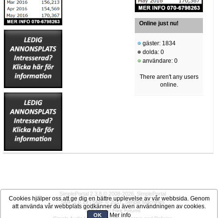
Online just nu!
gäster: 1834
dolda: 0
användare: 0
There aren't any users
online.
SimplePortal 2.3.8 © 2008-2026, SimplePortal
Cookies hjälper oss att ge dig en bättre upplevelse av vår webbsida. Genom
SMF 2.0.19
|
SMF © 2017
,
Simple Machines
att använda vår webbplats godkänner du även användningen av cookies.
SMFAds
for
Free Forums
Mer info
OK