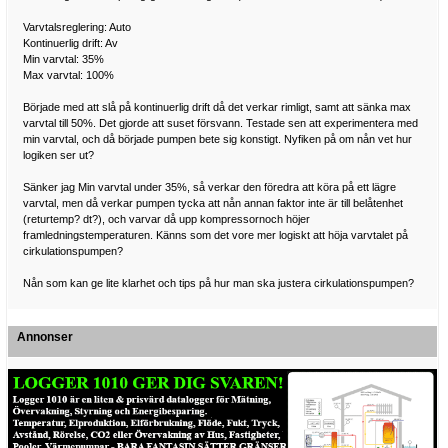
Varvtalsreglering: Auto
Kontinuerlig drift: Av
Min varvtal: 35%
Max varvtal: 100%
Började med att slå på kontinuerlig drift då det verkar rimligt, samt att sänka max
varvtal till 50%. Det gjorde att suset försvann. Testade sen att experimentera med
min varvtal, och då började pumpen bete sig konstigt. Nyfiken på om nån vet hur
logiken ser ut?
Sänker jag Min varvtal under 35%, så verkar den föredra att köra på ett lägre
varvtal, men då verkar pumpen tycka att nån annan faktor inte är till belåtenhet
(returtemp? dt?), och varvar då upp kompressornoch höjer
framledningstemperaturen. Känns som det vore mer logiskt att höja varvtalet på
cirkulationspumpen?
Nån som kan ge lite klarhet och tips på hur man ska justera cirkulationspumpen?
Annonser