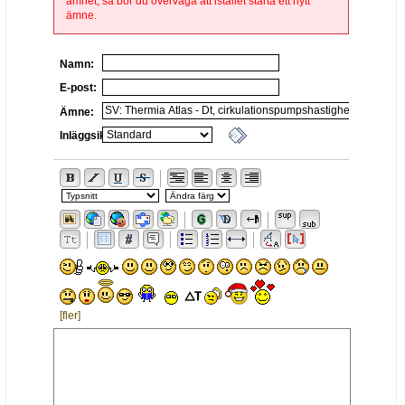
ämnet, så bör du överväga att istället starta ett nytt
ämne.
Namn:
E-post:
Ämne:
Inläggsikon:
[fler]