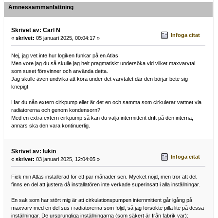
Ämnessammanfattning
Skrivet av: Carl N
Infoga citat
«
skrivet:
05 januari 2025, 00:04:17 »
Nej, jag vet inte hur logiken funkar på en Atlas.
Men vore jag du så skulle jag helt pragmatiskt undersöka vid vilket maxvarvtal
som suset försvinner och använda detta.
Jag skulle även undvika att köra under det varvtalet där den börjar bete sig
knepigt.
Har du nån extern cirkpump eller är det en och samma som cirkulerar vattnet via
radiatorerna och genom kondensorn?
Med en extra extern cirkpump så kan du välja intermittent drift på den interna,
annars ska den vara kontinuerlig.
Skrivet av: lukin
Infoga citat
«
skrivet:
03 januari 2025, 12:04:05 »
Fick min Atlas installerad för ett par månader sen. Mycket nöjd, men tror att det
finns en del att justera då installatören inte verkade superinsatt i alla inställningar.
En sak som har stört mig är att cirkulationspumpen internmittent går igång på
maxvarv med en del sus i radiatorerna som följd, så jag försökte pilla lite på dessa
inställningar. De ursprungliga inställningarna (som säkert är från fabrik var):