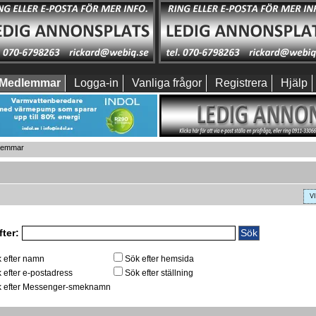
Medlemmar
Logga-in
Vanliga frågor
Registrera
Hjälp
dlemmar
V
fter:
 efter namn
Sök efter hemsida
 efter e-postadress
Sök efter ställning
 efter Messenger-smeknamn