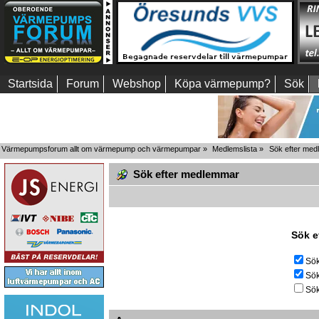
Startsida
Forum
Webshop
Köpa värmepump?
Sök
Värmepumpsforum allt om värmepump och värmepumpar
»
Medlemslista
»
Sök efter me
Sök efter medlemmar
Sök e
Sök
Sök
Sök