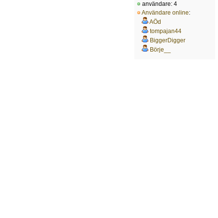
användare: 4
Användare online
:
AÖd
tompajan44
BiggerDigger
Börje__