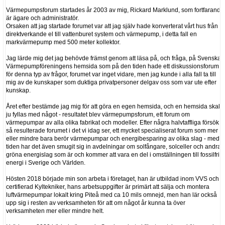
Värmepumpsforum startades år 2003 av mig, Rickard Marklund, som fortfarande
är ägare och administratör.
Orsaken att jag startade forumet var att jag själv hade konverterat vårt hus från
direktverkande el till vattenburet system och värmepump, i detta fall en
markvärmepump med 500 meter kollektor.
Jag lärde mig det jag behövde främst genom att läsa på, och fråga, på Svenska
Värmepumpföreningens hemsida som på den tiden hade ett diskussionsforum
för denna typ av frågor, forumet var inget vidare, men jag kunde i alla fall ta till
mig av de kunskaper som duktiga privatpersoner delgav oss som var ute efter
kunskap.
Året efter bestämde jag mig för att göra en egen hemsida, och en hemsida skall
ju fyllas med något - resultatet blev värmepumpsforum, ett forum om
värmepumpar av alla olika fabrikat och modeller. Efter några halvtaffliga försök
så resulterade forumet i det vi idag ser, ett mycket specialiserat forum som mer
eller mindre bara berör värmepumpar och energibesparing av olika slag - med
tiden har det även smugit sig in avdelningar om solfångare, solceller och andra
gröna energislag som är och kommer att vara en del i omställningen till fossilfri
energi i Sverige och Världen.
Hösten 2018 började min son arbeta i företaget, han är utbildad inom VVS och
certifierad Kyltekniker, hans arbetsuppgifter är primärt att sälja och montera
luftvärmepumpar lokalt kring Piteå med ca 10 mils omnejd, men han lär också
upp sig i resten av verksamheten för att om något år kunna ta över
verksamheten mer eller mindre helt.