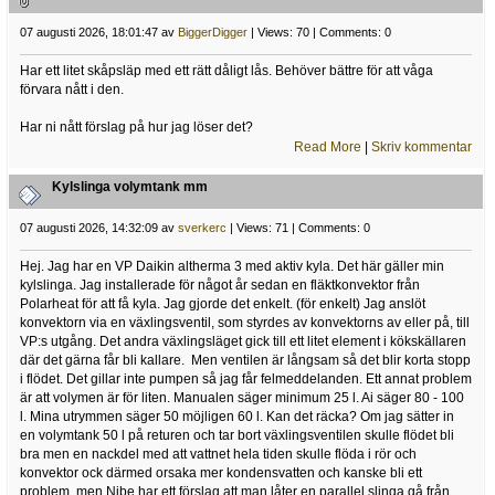
07 augusti 2026, 18:01:47 av
BiggerDigger
| Views: 70 | Comments: 0
Har ett litet skåpsläp med ett rätt dåligt lås. Behöver bättre för att våga
förvara nått i den.
Har ni nått förslag på hur jag löser det?
Read More
|
Skriv kommentar
Kylslinga volymtank mm
07 augusti 2026, 14:32:09 av
sverkerc
| Views: 71 | Comments: 0
Hej. Jag har en VP Daikin altherma 3 med aktiv kyla. Det här gäller min
kylslinga. Jag installerade för något år sedan en fläktkonvektor från
Polarheat för att få kyla. Jag gjorde det enkelt. (för enkelt) Jag anslöt
konvektorn via en växlingsventil, som styrdes av konvektorns av eller på, till
VP:s utgång. Det andra växlingsläget gick till ett litet element i kökskällaren
där det gärna får bli kallare. Men ventilen är långsam så det blir korta stopp
i flödet. Det gillar inte pumpen så jag får felmeddelanden. Ett annat problem
är att volymen är för liten. Manualen säger minimum 25 l. Ai säger 80 - 100
l. Mina utrymmen säger 50 möjligen 60 l. Kan det räcka? Om jag sätter in
en volymtank 50 l på returen och tar bort växlingsventilen skulle flödet bli
bra men en nackdel med att vattnet hela tiden skulle flöda i rör och
konvektor ock därmed orsaka mer kondensvatten och kanske bli ett
problem. men Nibe har ett förslag att man låter en parallel slinga gå från