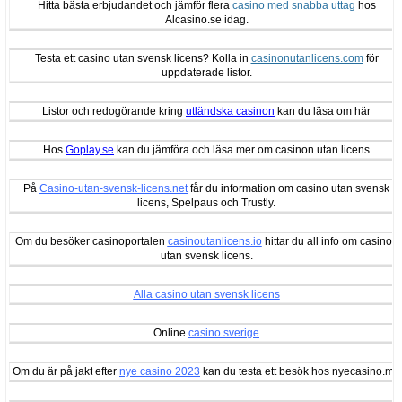
Hitta bästa erbjudandet och jämför flera
casino med snabba uttag
hos
Alcasino.se idag.
Testa ett casino utan svensk licens? Kolla in
casinonutanlicens.com
för
uppdaterade listor.
Listor och redogörande kring
utländska casinon
kan du läsa om här
Hos
Goplay.se
kan du jämföra och läsa mer om casinon utan licens
På
Casino-utan-svensk-licens.net
får du information om casino utan svensk
licens, Spelpaus och Trustly.
Om du besöker casinoportalen
casinoutanlicens.io
hittar du all info om casinon
utan svensk licens.
Alla casino utan svensk licens
Online
casino sverige
Om du är på jakt efter
nye casino 2023
kan du testa ett besök hos nyecasino.me