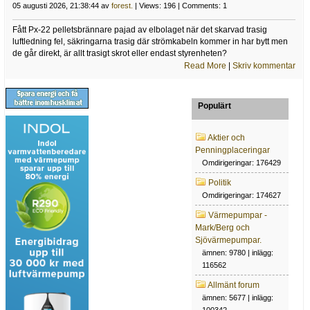
05 augusti 2026, 21:38:44 av
forest.
| Views: 196 | Comments: 1
Fått Px-22 pelletsbrännare pajad av elbolaget när det skarvad trasig
luftledning fel, säkringarna trasig där strömkabeln kommer in har bytt men
de går direkt, är allt trasigt skrot eller endast styrenheten?
Read More
|
Skriv kommentar
Populärt
Aktier och
Penningplaceringar
Omdirigeringar: 176429
Politik
Omdirigeringar: 174627
Värmepumpar -
Mark/Berg och
Sjövärmepumpar.
ämnen: 9780 | inlägg:
116562
Allmänt forum
ämnen: 5677 | inlägg: