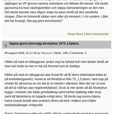
utgången av VP genom samma volymtank och tillbaks till returen. Då skulle
jag kunna ha kvar växlingventilen och slippa demonteringen av den mm.
Det skulle kanske vara någon slags by-pass-ventil på den parallella
slingan. Eller en trimventil sådan som sitter på element i 1-rör-system. Låter
det här knasigt. Ska jag göra annorlunda?
Read More
|
Skriv kommentar
Öppna gavel yttervägg älvsbyhus 1975 1,5plans.
06 augusti 2026, 21:17:29 av
Niklaspe
| Views: 188 | Comments: 3
Håller på med en tillbyggnad, tycker mig ha hyfsad koll men tänker ändå att
man kan kolla av mer er här på forumet som är duktiga.
Håller på med en utbyggnad utav huset för att få större kök/matsal köket är
på kortsidan(gaveln). Huset är ett Älvsbyhus från 75, 1,5 plans. Varit upp på
vindan för att kunna se om det är en takstol i ytterkant. Men det ser ut som
att det är nått typ utav regelverk/takstol. Dock är min tanke att då Älvsbyhus
byggs i moduler där både golvbjälklag samt mellan bjälklag sitter ihop,
samt att takstolarna är byggda enligt skiss. Så borde jag kunna öppna
halva husets bredd utan problem (finns ett stöd i mitten) som håller
mellanbjälklaget. enligt bild.
Övrigt: Takstolarna sitter på cc600, lätt tak, samt sett ett annat hus som hade