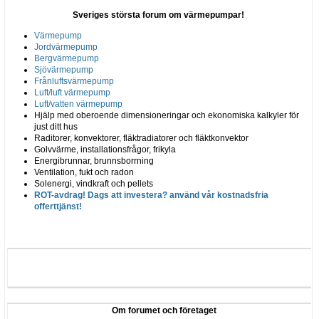
Sveriges största forum om värmepumpar!
Värmepump
Jordvärmepump
Bergvärmepump
Sjövärmepump
Frånluftsvärmepump
Luft/luft värmepump
Luft/vatten värmepump
Hjälp med oberoende dimensioneringar och ekonomiska kalkyler för
just ditt hus
Raditorer, konvektorer, fläktradiatorer och fläktkonvektor
Golvvärme, installationsfrågor, frikyla
Energibrunnar, brunnsborrning
Ventilation, fukt och radon
Solenergi, vindkraft och pellets
ROT-avdrag! Dags att investera? använd vår kostnadsfria
offerttjänst!
Om forumet och företaget