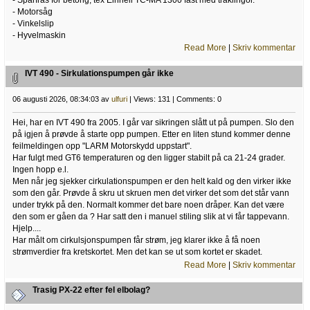
- Spårfräs för betong, tex Einhell TC-MA 1300 fast med träklingor.
- Motorsåg
- Vinkelslip
- Hyvelmaskin
Read More
|
Skriv kommentar
IVT 490 - Sirkulationspumpen går ikke
06 augusti 2026, 08:34:03 av
ulfuri
| Views: 131 | Comments: 0
Hei, har en IVT 490 fra 2005. I går var sikringen slått ut på pumpen. Slo den
på igjen å prøvde å starte opp pumpen. Etter en liten stund kommer denne
feilmeldingen opp "LARM Motorskydd uppstart".
Har fulgt med GT6 temperaturen og den ligger stabilt på ca 21-24 grader.
Ingen hopp e.l.
Men når jeg sjekker cirkulationspumpen er den helt kald og den virker ikke
som den går. Prøvde å skru ut skruen men det virker det som det står vann
under trykk på den. Normalt kommer det bare noen dråper. Kan det være
den som er gåen da ? Har satt den i manuel stiling slik at vi får tappevann.
Hjelp....
Har målt om cirkulsjonspumpen får strøm, jeg klarer ikke å få noen
strømverdier fra kretskortet. Men det kan se ut som kortet er skadet.
Read More
|
Skriv kommentar
Trasig PX-22 efter fel elbolag?