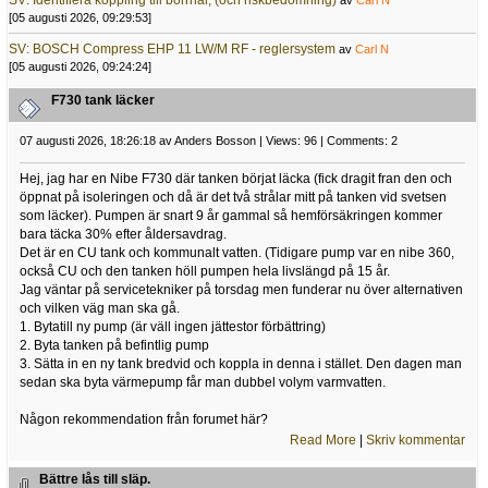
SV: Identifiera koppling till borrhål, (och riskbedömning)
av
Carl N
[05 augusti 2026, 09:29:53]
SV: BOSCH Compress EHP 11 LW/M RF - reglersystem
av
Carl N
[05 augusti 2026, 09:24:24]
F730 tank läcker
07 augusti 2026, 18:26:18 av Anders Bosson | Views: 96 | Comments: 2
Hej, jag har en Nibe F730 där tanken börjat läcka (fick dragit fran den och
öppnat på isoleringen och då är det två strålar mitt på tanken vid svetsen
som läcker). Pumpen är snart 9 år gammal så hemförsäkringen kommer
bara täcka 30% efter åldersavdrag.
Det är en CU tank och kommunalt vatten. (Tidigare pump var en nibe 360,
också CU och den tanken höll pumpen hela livslängd på 15 år.
Jag väntar på servicetekniker på torsdag men funderar nu över alternativen
och vilken väg man ska gå.
1. Bytatill ny pump (är väll ingen jättestor förbättring)
2. Byta tanken på befintlig pump
3. Sätta in en ny tank bredvid och koppla in denna i stället. Den dagen man
sedan ska byta värmepump får man dubbel volym varmvatten.
Någon rekommendation från forumet här?
Read More
|
Skriv kommentar
Bättre lås till släp.