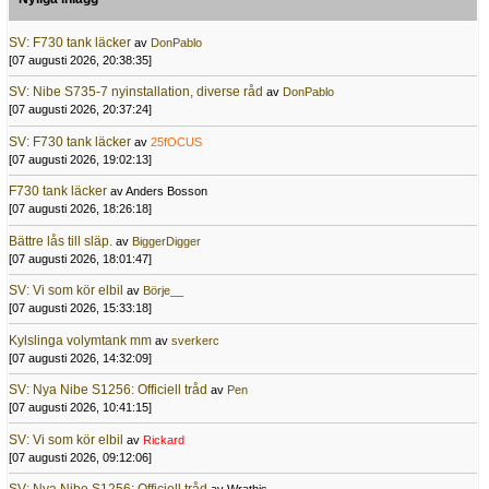
SV: F730 tank läcker
av
DonPablo
[07 augusti 2026, 20:38:35]
SV: Nibe S735-7 nyinstallation, diverse råd
av
DonPablo
[07 augusti 2026, 20:37:24]
SV: F730 tank läcker
av
25fOCUS
[07 augusti 2026, 19:02:13]
F730 tank läcker
av Anders Bosson
[07 augusti 2026, 18:26:18]
Bättre lås till släp.
av
BiggerDigger
[07 augusti 2026, 18:01:47]
SV: Vi som kör elbil
av
Börje__
[07 augusti 2026, 15:33:18]
Kylslinga volymtank mm
av
sverkerc
[07 augusti 2026, 14:32:09]
SV: Nya Nibe S1256: Officiell tråd
av
Pen
[07 augusti 2026, 10:41:15]
SV: Vi som kör elbil
av
Rickard
[07 augusti 2026, 09:12:06]