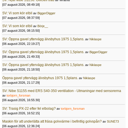
SV: Nya Nibe S1256: Officiell tråd
av Wrathis
[07 augusti 2026, 08:49:18]
SV: Vi som kör elbil
av
BiggerDigger
[07 augusti 2026, 08:37:59]
SV: Vi som kör elbil
av
Börje__
[07 augusti 2026, 08:15:50]
SV: Öppna gavel yttervägg älvsbyhus 1975 1,5plans.
av
Niklaspe
[06 augusti 2026, 22:19:27]
SV: Öppna gavel yttervägg älvsbyhus 1975 1,5plans.
av
BiggerDigger
[06 augusti 2026, 21:49:33]
SV: Öppna gavel yttervägg älvsbyhus 1975 1,5plans.
av
Niklaspe
[06 augusti 2026, 21:18:50]
Öppna gavel yttervägg älvsbyhus 1975 1,5plans.
av
Niklaspe
[06 augusti 2026, 21:17:29]
SV: Nibe S1155 med ERS S40-350 ventilation - Utmaningar med sensorerna
av
torbjorn_forsman
[06 augusti 2026, 16:55:30]
SV: Trasig PX-22 efter fel elbolag?
av
torbjorn_forsman
[06 augusti 2026, 16:52:15]
Maskin för att underlätta att fräsa golvvärme i befintlig golvspån?
av
SUNE73
[06 augusti 2026, 12:36:24]