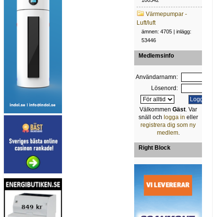
100342
Värmepumpar -
Luft/luft
ämnen: 4705 | inlägg:
53446
Medlemsinfo
Användarnamn:
Lösenord:
Välkommen
Gäst
. Var
snäll och
logga in
eller
registrera dig som ny
medlem
.
Right Block