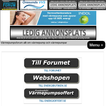
Värmepumpsforum allt om värmepump och värmepumpar
Menu ≡
TILL FORUMET
TILL ENERGIBUTIKEN.SE
TILL ENERGIOFFERT.SE