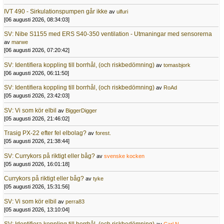
IVT 490 - Sirkulationspumpen går ikke
av
ulfuri
[06 augusti 2026, 08:34:03]
SV: Nibe S1155 med ERS S40-350 ventilation - Utmaningar med sensorerna
av
marwe
[06 augusti 2026, 07:20:42]
SV: Identifiera koppling till borrhål, (och riskbedömning)
av
tomasbjork
[06 augusti 2026, 06:11:50]
SV: Identifiera koppling till borrhål, (och riskbedömning)
av
RoAd
[05 augusti 2026, 23:42:03]
SV: Vi som kör elbil
av
BiggerDigger
[05 augusti 2026, 21:46:02]
Trasig PX-22 efter fel elbolag?
av
forest.
[05 augusti 2026, 21:38:44]
SV: Currykors på riktigt eller båg?
av
svenske kocken
[05 augusti 2026, 16:01:18]
Currykors på riktigt eller båg?
av
tyke
[05 augusti 2026, 15:31:56]
SV: Vi som kör elbil
av
perra83
[05 augusti 2026, 13:10:04]