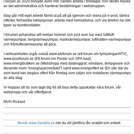
I början av 2020 började även min Sambo arbeta i företaget, hon sköter mycket
av det administrativa och hanterar beställningar i webshoppen.
Idag går mitt eget arbete fämst ut på att gå igenom och svara på e-post, lämna
offerter, förhandla inköpspriser, arbeta med hemsidorna, och via telefon ha olika
typer av kundkontakter.
I forumet avhandlas allt mellan himmel och jord som har med luft/luft-
värmepumpar, bergvärmepumpar, markvärmepumpar, luft/vatten-värmepumpar
och frånluftsvärmepump att göra.
I verksamheten ingår också www.atvforum.se (ett forum om fyrhjulingar/ATV),
www.poolforum.se (Ett forum om Pooler och SPA-bad),
www.energibutiken.se (Webshopp med dataloggrar, elmätare, tempgivare och
liknande inom "energisparområdet") samt www.energioffert.se (En site där du
som kund kan begära offert från företag som säljer och installerar värmepumpar
av alla slag.
Vi hoppas att du som tagit dig tid att läsa detta uppskattar våra forum, vår
webshopp och vår offerttjänst.
MVH Rickard
Besök www.Sambla.se
när du vill jämföra lån snabbt och enkelt