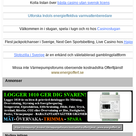
Kolla listan över
bästa casino utan svensk licens
Utforska Indols energieffektiva varmvattenberedare
Välkommen in i stugan, spela i lugn och ro hos
Casinostugan
Flest jackpotchanser i Sverige, Next Gen Sportsbetting, Live Casino hos
Hajper
Slotozilla i Sverige
är en erkänd och väletablerad gamblingplattform
Missa inte Värmepumpsforums oberoende kostnadsfria Offerttjänst!
www.energioffert.se
Annonser
Nyliga inlägg