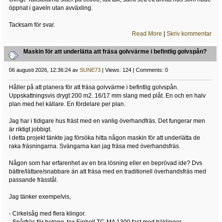
öppnat i gaveln utan avväxling.
Tacksam för svar.
Read More
|
Skriv kommentar
Maskin för att underlätta att fräsa golvvärme i befintlig golvspån?
06 augusti 2026, 12:36:24 av
SUNE73
| Views: 124 | Comments: 0
Håller på att planera för att fräsa golvvärme i befintlig golvspån.
Uppskattningsvis drygt 200 m2. 16/17 mm slang med plåt. En och en halv
plan med hel källare. En fördelare per plan.
Jag har i tidigare hus fräst med en vanlig överhandfräs. Det fungerar men
är riktigt jobbigt.
I detta projekt tänkte jag försöka hitta någon maskin för att underlätta de
raka fräsningarna. Svängarna kan jag fräsa med överhandsfräs.
Någon som har erfarenhet av en bra lösning eller en beprövad ide? Dvs
bättre/lättare/snabbare än att fräsa med en traditionell överhandsfräs med
passande frässtål.
Jag tänker exempelvis,
- Cirkelsåg med flera klingor.