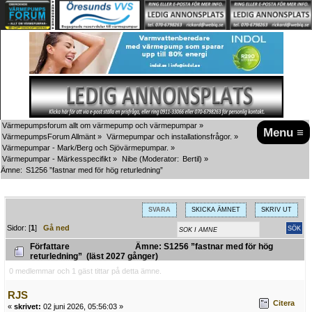
Värmepumpsforum allt om värmepump och värmepumpar
»
Menu ≡
VärmepumpsForum Allmänt
»
Värmepumpar och installationsfrågor.
»
Värmepumpar - Mark/Berg och Sjövärmepumpar.
»
Värmepumpar - Märkesspecifikt
»
Nibe
(Moderator:
Bertil
) »
Ämne:
S1256 ”fastnar med för hög returledning”
SVARA
SKICKA ÄMNET
SKRIV UT
Sidor: [
1
]
Gå ned
Författare
Ämne: S1256 ”fastnar med för hög
returledning” (läst 2027 gånger)
0 medlemmar och 1 gäst tittar på detta ämne.
RJS
Citera
«
skrivet:
02 juni 2026, 05:56:03 »