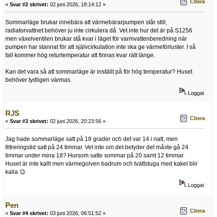
Citera
«
Svar #2 skrivet:
02 juni 2026, 18:14:12 »
Sommarläge brukar innebära att värmebärarpumpen står still,
radiatorvattnet behöver ju inte cirkulera då. Vet inte hur det är på S1256
men växelventilen brukar stå kvar i läget för varmvattenberedning när
pumpen har stannat för att självcirkulation inte ska ge värmeförluster. I så
fall kommer hög returtemperatur att finnas kvar rätt länge.
Kan det vara så att sommarläge är inställt på för hög temperatur? Huset
behöver tydligen värmas.
Loggat
RJS
Citera
«
Svar #3 skrivet:
02 juni 2026, 20:23:56 »
Jag hade sommarläge satt på 18 grader och det var 14 i natt, men
filtreringstid satt på 24 timmar. Vet inte om det betyder det måste gå 24
timmar under mina 18? Hursom satte sommar på 20 samt 12 timmar.
Huset är inte kallt men värmegolven badrum och tvättstuga med kakel blir
kalla 😉
Loggat
Pen
Citera
«
Svar #4 skrivet:
03 juni 2026, 06:51:52 »