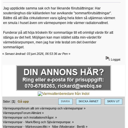
Jag upptäckte samma sak och har liknande förutsättningar. Har
souterränghus där källardelen har avvikande "sommarförutsättningar".
Bättre då att låta cirkulationen vara igång hela tiden så utjämnas värmen
en smula i huset även om värmepumpen inte värmer radiatorvattnet.
Funderar på att höja tröskeln för sommarläge till ett orimligt värde för att
stänga av det helt. Möjligen kan man istället sätta min-värdet för
värmebärarpumpen, men jag har inte testat om det överrider
sommarläget.
«
Senast ändrad: 03 juni 2026, 06:53:36 av Pen
»
Loggat
Sidor: [
1
]
Gå upp
SVARA
SKICKA ÄMNET
SKRIV UT
Värmepumpsforum allt om värmepump och värmepumpar
»
VärmepumpsForum Allmänt
»
Värmepumpar och installationsfrågor.
»
Värmepumpar - Mark/Berg och Sjövärmepumpar.
»
Värmepumpar - Märkesspecifikt
»
Nibe
(Moderator:
Bertil
) »