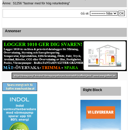
Ämne:
S1256 ”fastnar med för hög returledning”
Gå till:
Annonser
Right Block