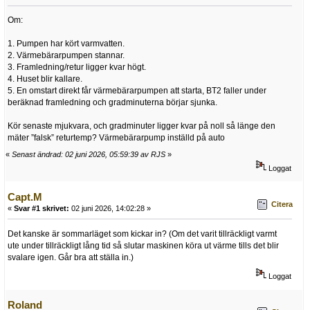
Om:
1. Pumpen har kört varmvatten.
2. Värmebärarpumpen stannar.
3. Framledning/retur ligger kvar högt.
4. Huset blir kallare.
5. En omstart direkt får värmebärarpumpen att starta, BT2 faller under
beräknad framledning och gradminuterna börjar sjunka.
Kör senaste mjukvara, och gradminuter ligger kvar på noll så länge den
mäter ”falsk” returtemp? Värmebärarpump inställd på auto
«
Senast ändrad: 02 juni 2026, 05:59:39 av RJS
»
Loggat
Capt.M
Citera
«
Svar #1 skrivet:
02 juni 2026, 14:02:28 »
Det kanske är sommarläget som kickar in? (Om det varit tillräckligt varmt
ute under tillräckligt lång tid så slutar maskinen köra ut värme tills det blir
svalare igen. Går bra att ställa in.)
Loggat
Roland