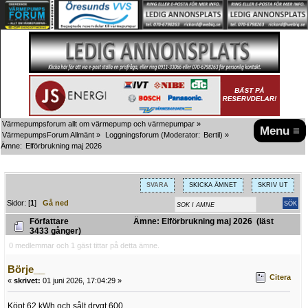
Värmepumpsforum allt om värmepump och värmepumpar
»
Menu ≡
VärmepumpsForum Allmänt
»
Loggningsforum
(Moderator:
Bertil
) »
Ämne:
Elförbrukning maj 2026
SVARA
SKICKA ÄMNET
SKRIV UT
Sidor: [
1
]
Gå ned
Författare
Ämne: Elförbrukning maj 2026 (läst
3433 gånger)
0 medlemmar och 1 gäst tittar på detta ämne.
Börje__
Citera
«
skrivet:
01 juni 2026, 17:04:29 »
Köpt 62 kWh och sålt drygt 600.