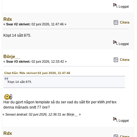
Loggat
Rdx
Citera
«
Svar #2 skrivet:
02 juni 2026, 11:47:46 »
Köpt 14 sålt 875.
Loggat
Börje__
Citera
«
Svar #3 skrivet:
02 juni 2026, 12:33:42 »
Citat från: Rdx skrivet 02 juni 2026, 11:47:46
Köpt 14 sålt 875.
Har du gjort någon template så du ser vad du sålt för per kWh jmf tex
denna månads snitt 77 öre?
«
Senast ändrad: 02 juni 2026, 12:36:31 av Börje__
»
Loggat
Rdx
Citera