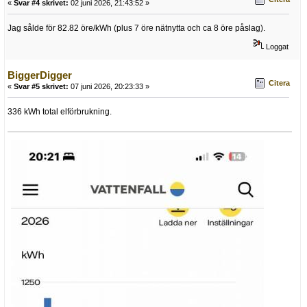
«
Svar #4 skrivet:
02 juni 2026, 21:43:52 »
Jag sålde för 82.82 öre/kWh (plus 7 öre nätnytta och ca 8 öre påslag).
Loggat
BiggerDigger
Citera
«
Svar #5 skrivet:
07 juni 2026, 20:23:33 »
336 kWh total elförbrukning.