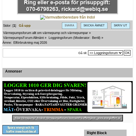
Sidor: [
1
]
Gå upp
SVARA
SKICKA ÄMNET
SKRIV UT
Värmepumpsforum allt om värmepump och värmepumpar
»
VärmepumpsForum Allmänt
»
Loggningsforum
(Moderator:
Bertil
) »
Ämne:
Elförbrukning maj 2026
Gå till:
Annonser
Right Block