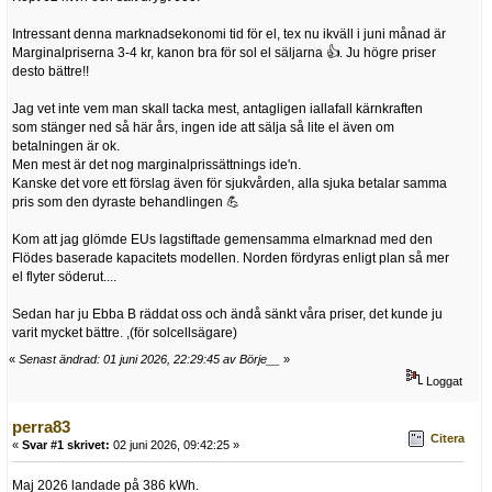
Intressant denna marknadsekonomi tid för el, tex nu ikväll i juni månad är
Marginalpriserna 3-4 kr, kanon bra för sol el säljarna 👍. Ju högre priser
desto bättre!!
Jag vet inte vem man skall tacka mest, antagligen iallafall kärnkraften
som stänger ned så här års, ingen ide att sälja så lite el även om
betalningen är ok.
Men mest är det nog marginalprissättnings ide'n.
Kanske det vore ett förslag även för sjukvården, alla sjuka betalar samma
pris som den dyraste behandlingen 💪
Kom att jag glömde EUs lagstiftade gemensamma elmarknad med den
Flödes baserade kapacitets modellen. Norden fördyras enligt plan så mer
el flyter söderut....
Sedan har ju Ebba B räddat oss och ändå sänkt våra priser, det kunde ju
varit mycket bättre. ,(för solcellsägare)
«
Senast ändrad: 01 juni 2026, 22:29:45 av Börje__
»
Loggat
perra83
Citera
«
Svar #1 skrivet:
02 juni 2026, 09:42:25 »
Maj 2026 landade på 386 kWh.