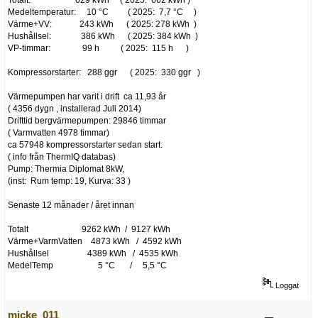
Totalt: 629 kWh ( 2025: 662 kWh )
Medeltemperatur: 10 °C ( 2025: 7,7 °C )
Värme+VV: 243 kWh ( 2025: 278 kWh )
Hushållsel: 386 kWh ( 2025: 384 kWh )
VP-timmar: 99 h ( 2025: 115 h )
Kompressorstarter: 288 ggr ( 2025: 330 ggr )
Värmepumpen har varit i drift ca 11,93 år
( 4356 dygn , installerad Juli 2014)
Drifttid bergvärmepumpen: 29846 timmar
( Varmvatten 4978 timmar)
ca 57948 kompressorstarter sedan start.
( info från ThermIQ databas)
Pump: Thermia Diplomat 8kW,
(inst: Rum temp: 19, Kurva: 33 )
Senaste 12 månader / året innan
Totalt 9262 kWh / 9127 kWh
Värme+VarmVatten 4873 kWh / 4592 kWh
Hushållsel 4389 kWh / 4535 kWh
MedelTemp 5 °C / 5,5 °C
Loggat
micke_011