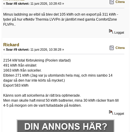
Citera
«
Svar #8 skrivet:
11 juni 2026, 10:28:43 »
Minus laddning av elbil så blev det 105 kWh och en export på 311 kWh -
tyder på hur effektiv Thermia LVVPn är jämfört med gamla ComfortZone
FLVPn..
Loggat
Rickard
Citera
«
Svar #9 skrivet:
11 juni 2026, 10:38:28 »
2154 kW total förbrukning (Poolen startad)
491 kWh från elnätet
1663 kWh från solceller.
Elbilen 271 kWh (Jag var ju utomlands hela maj, och mins sambo 14
dagar så den har inte körts så mycket.)
Export 583 kWh
Känns som att solcellerna är rätt bra optimerade.
Men man skulle haft minst 50 kWh battrerier, mina 30 kWh räcker fram till
4-5 på morgon om de varit fulladdade på kvällen.
Loggat