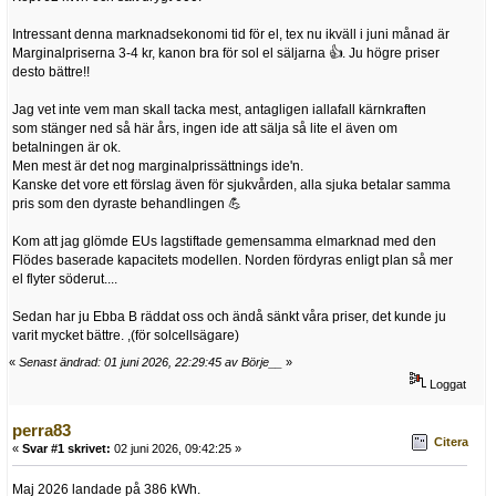
Intressant denna marknadsekonomi tid för el, tex nu ikväll i juni månad är
Marginalpriserna 3-4 kr, kanon bra för sol el säljarna 👍. Ju högre priser
desto bättre!!
Jag vet inte vem man skall tacka mest, antagligen iallafall kärnkraften
som stänger ned så här års, ingen ide att sälja så lite el även om
betalningen är ok.
Men mest är det nog marginalprissättnings ide'n.
Kanske det vore ett förslag även för sjukvården, alla sjuka betalar samma
pris som den dyraste behandlingen 💪
Kom att jag glömde EUs lagstiftade gemensamma elmarknad med den
Flödes baserade kapacitets modellen. Norden fördyras enligt plan så mer
el flyter söderut....
Sedan har ju Ebba B räddat oss och ändå sänkt våra priser, det kunde ju
varit mycket bättre. ,(för solcellsägare)
«
Senast ändrad: 01 juni 2026, 22:29:45 av Börje__
»
Loggat
perra83
Citera
«
Svar #1 skrivet:
02 juni 2026, 09:42:25 »
Maj 2026 landade på 386 kWh.