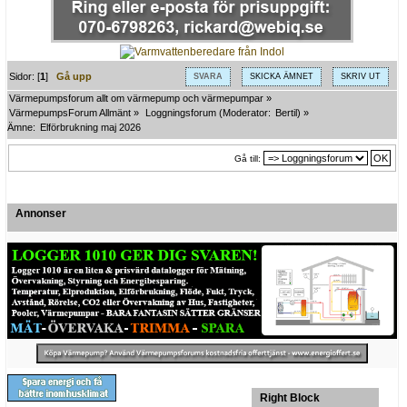
Sidor: [
1
]
Gå upp
SVARA
SKICKA ÄMNET
SKRIV UT
Värmepumpsforum allt om värmepump och värmepumpar
»
VärmepumpsForum Allmänt
»
Loggningsforum
(Moderator:
Bertil
) »
Ämne:
Elförbrukning maj 2026
Gå till:
Annonser
Right Block