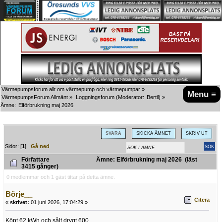
Värmepumpsforum allt om värmepump och värmepumpar
»
Menu ≡
VärmepumpsForum Allmänt
»
Loggningsforum
(Moderator:
Bertil
) »
Ämne:
Elförbrukning maj 2026
SVARA
SKICKA ÄMNET
SKRIV UT
Sidor: [
1
]
Gå ned
Författare
Ämne: Elförbrukning maj 2026 (läst
3415 gånger)
0 medlemmar och 1 gäst tittar på detta ämne.
Börje__
Citera
«
skrivet:
01 juni 2026, 17:04:29 »
Köpt 62 kWh och sålt drygt 600.