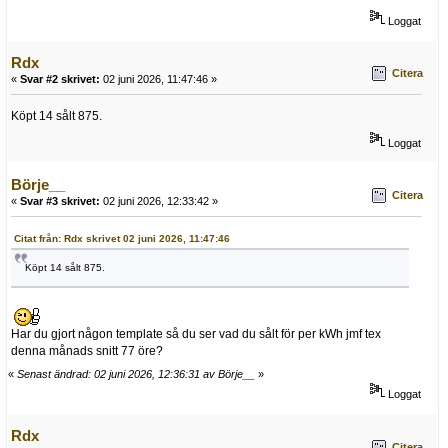
Loggat
Rdx
Citera
«
Svar #2 skrivet:
02 juni 2026, 11:47:46 »
Köpt 14 sålt 875.
Loggat
Börje__
Citera
«
Svar #3 skrivet:
02 juni 2026, 12:33:42 »
Citat från: Rdx skrivet 02 juni 2026, 11:47:46
Köpt 14 sålt 875.
Har du gjort någon template så du ser vad du sålt för per kWh jmf tex
denna månads snitt 77 öre?
«
Senast ändrad: 02 juni 2026, 12:36:31 av Börje__
»
Loggat
Rdx
Citera