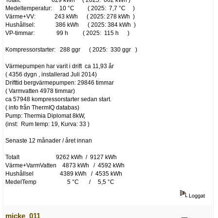
Totalt: 629 kWh ( 2025: 662 kWh )
Medeltemperatur: 10 °C ( 2025: 7,7 °C )
Värme+VV: 243 kWh ( 2025: 278 kWh )
Hushållsel: 386 kWh ( 2025: 384 kWh )
VP-timmar: 99 h ( 2025: 115 h )
Kompressorstarter: 288 ggr ( 2025: 330 ggr )
Värmepumpen har varit i drift ca 11,93 år
( 4356 dygn , installerad Juli 2014)
Drifttid bergvärmepumpen: 29846 timmar
( Varmvatten 4978 timmar)
ca 57948 kompressorstarter sedan start.
( info från ThermIQ databas)
Pump: Thermia Diplomat 8kW,
(inst: Rum temp: 19, Kurva: 33 )
Senaste 12 månader / året innan
Totalt 9262 kWh / 9127 kWh
Värme+VarmVatten 4873 kWh / 4592 kWh
Hushållsel 4389 kWh / 4535 kWh
MedelTemp 5 °C / 5,5 °C
Loggat
micke_011