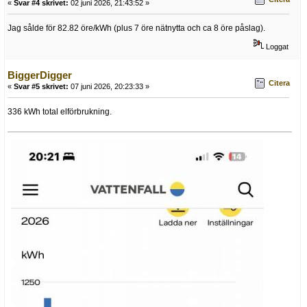
«
Svar #4 skrivet:
02 juni 2026, 21:43:52 »
Jag sålde för 82.82 öre/kWh (plus 7 öre nätnytta och ca 8 öre påslag).
Loggat
BiggerDigger
Citera
«
Svar #5 skrivet:
07 juni 2026, 20:23:33 »
336 kWh total elförbrukning.