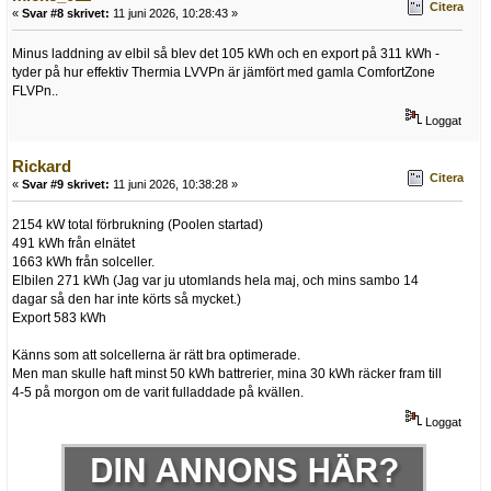
Citera
«
Svar #8 skrivet:
11 juni 2026, 10:28:43 »
Minus laddning av elbil så blev det 105 kWh och en export på 311 kWh -
tyder på hur effektiv Thermia LVVPn är jämfört med gamla ComfortZone
FLVPn..
Loggat
Rickard
Citera
«
Svar #9 skrivet:
11 juni 2026, 10:38:28 »
2154 kW total förbrukning (Poolen startad)
491 kWh från elnätet
1663 kWh från solceller.
Elbilen 271 kWh (Jag var ju utomlands hela maj, och mins sambo 14
dagar så den har inte körts så mycket.)
Export 583 kWh
Känns som att solcellerna är rätt bra optimerade.
Men man skulle haft minst 50 kWh battrerier, mina 30 kWh räcker fram till
4-5 på morgon om de varit fulladdade på kvällen.
Loggat