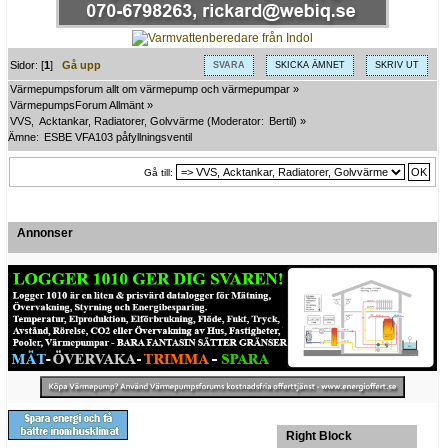
Sidor: [
1
]
Gå upp
SVARA
SKICKA ÄMNET
SKRIV UT
Värmepumpsforum allt om värmepump och värmepumpar
»
VärmepumpsForum Allmänt
»
VVS,  Acktankar, Radiatorer, Golvvärme
(Moderator:
Bertil
) »
Ämne:
ESBE VFA103 påfyllningsventil
Gå till:
Annonser
Right Block