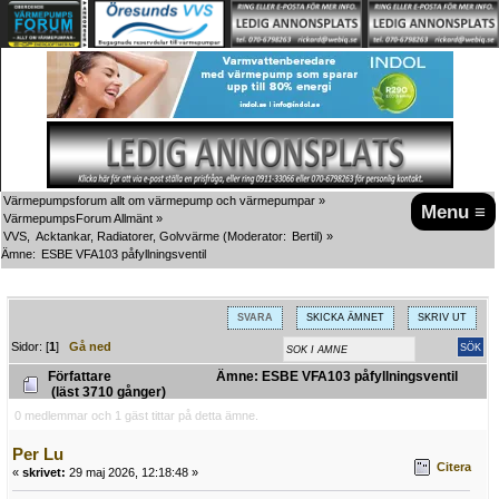
Värmepumpsforum allt om värmepump och värmepumpar
»
Menu ≡
VärmepumpsForum Allmänt
»
VVS,  Acktankar, Radiatorer, Golvvärme
(Moderator:
Bertil
) »
Ämne:
ESBE VFA103 påfyllningsventil
SVARA
SKICKA ÄMNET
SKRIV UT
Sidor: [
1
]
Gå ned
Författare
Ämne: ESBE VFA103 påfyllningsventil
(läst 3710 gånger)
0 medlemmar och 1 gäst tittar på detta ämne.
Per Lu
Citera
«
skrivet:
29 maj 2026, 12:18:48 »