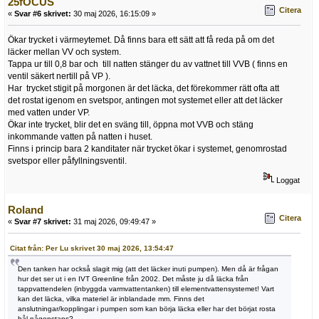
25fOCUS
Citera
«
Svar #6 skrivet:
30 maj 2026, 16:15:09 »
Ökar trycket i värmeytemet. Då finns bara ett sätt att få reda på om det
läcker mellan VV och system.
Tappa ur till 0,8 bar och till natten stänger du av vattnet till VVB ( finns en
ventil säkert nertill på VP ).
Har trycket stigit på morgonen är det läcka, det förekommer rätt ofta att
det rostat igenom en svetspor, antingen mot systemet eller att det läcker
med vatten under VP.
Ökar inte trycket, blir det en sväng till, öppna mot VVB och stäng
inkommande vatten på natten i huset.
Finns i princip bara 2 kanditater när trycket ökar i systemet, genomrostad
svetspor eller påfyllningsventil.
Loggat
Roland
Citera
«
Svar #7 skrivet:
31 maj 2026, 09:49:47 »
Citat från: Per Lu skrivet 30 maj 2026, 13:54:47
Den tanken har också slagit mig (att det läcker inuti pumpen). Men då är frågan
hur det ser ut i en IVT Greenline från 2002. Det måste ju då läcka från
tappvattendelen (inbyggda varmvattentanken) till elementvattensystemet! Vart
kan det läcka, vilka materiel är inblandade mm. Finns det
anslutningar/kopplingar i pumpen som kan börja läcka eller har det börjat rosta
hål någonstans?