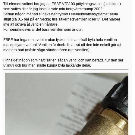
Till elementvattnet har jag en ESBE VFA103 påfyllningsventil (se bilden)
som sattes dit när jag installerade min bergvärmepump 2002.
Sedan någon månad tillbaks har trycket i elementvattensystemet sakta
stigit (ca 0,5 bar på en vecka) tills säkerhetsventilen löser ut. Det hjälper
inte att skruva åt ventilen hårdare.
Förhoppningsvis är det bara ventilen som är otät.
ESBE har inga reservdelar utan tycker att man skall byta hela ventilen
mot en nyare variant. Ventilen är dock ditsatt så att den inte enkelt går att
montera bort (måste såga sönder rören runt ventilen).
Finns det någon som haft isär en sådan ventil och kan berätta hur den ser
ut inuti och hur man skulle kunna byta läckande delar.