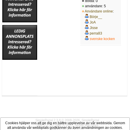
dolda: 0
användare: 5
Användare online
:
Börje__
JoA
Jisse
perra83
svenske kocken
SimplePortal 2.3.8 © 2008-2026, SimplePortal
Cookies hjälper oss att ge dig en bättre upplevelse av vår webbsida. Genom
SMF 2.0.19
|
SMF © 2017
,
Simple Machines
att använda vår webbplats godkänner du även användningen av cookies.