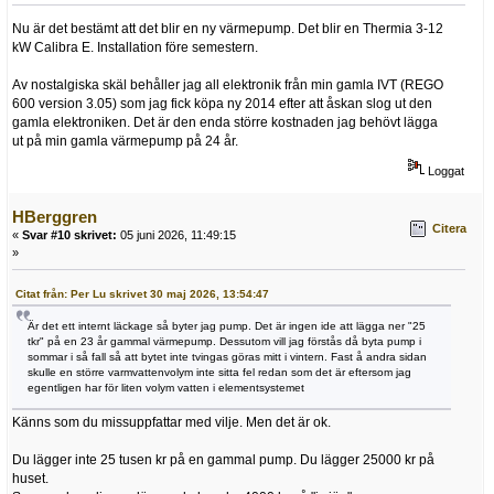
Nu är det bestämt att det blir en ny värmepump. Det blir en Thermia 3-12
kW Calibra E. Installation före semestern.
Av nostalgiska skäl behåller jag all elektronik från min gamla IVT (REGO
600 version 3.05) som jag fick köpa ny 2014 efter att åskan slog ut den
gamla elektroniken. Det är den enda större kostnaden jag behövt lägga
ut på min gamla värmepump på 24 år.
Loggat
HBerggren
Citera
«
Svar #10 skrivet:
05 juni 2026, 11:49:15
»
Citat från: Per Lu skrivet 30 maj 2026, 13:54:47
Är det ett internt läckage så byter jag pump. Det är ingen ide att lägga ner "25
tkr" på en 23 år gammal värmepump. Dessutom vill jag förstås då byta pump i
sommar i så fall så att bytet inte tvingas göras mitt i vintern. Fast å andra sidan
skulle en större varmvattenvolym inte sitta fel redan som det är eftersom jag
egentligen har för liten volym vatten i elementsystemet
Känns som du missuppfattar med vilje. Men det är ok.
Du lägger inte 25 tusen kr på en gammal pump. Du lägger 25000 kr på
huset.