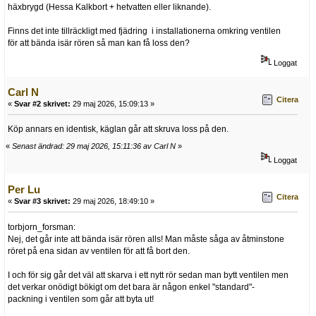
häxbrygd (Hessa Kalkbort + hetvatten eller liknande).
Finns det inte tillräckligt med fjädring i installationerna omkring ventilen
för att bända isär rören så man kan få loss den?
Loggat
Carl N
Citera
«
Svar #2 skrivet:
29 maj 2026, 15:09:13 »
Köp annars en identisk, käglan går att skruva loss på den.
«
Senast ändrad: 29 maj 2026, 15:11:36 av Carl N
»
Loggat
Per Lu
Citera
«
Svar #3 skrivet:
29 maj 2026, 18:49:10 »
torbjorn_forsman:
Nej, det går inte att bända isär rören alls! Man måste såga av åtminstone
röret på ena sidan av ventilen för att få bort den.
I och för sig går det väl att skarva i ett nytt rör sedan man bytt ventilen men
det verkar onödigt bökigt om det bara är någon enkel "standard"-
packning i ventilen som går att byta ut!