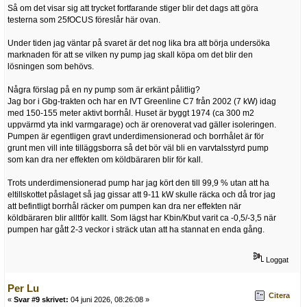
Så om det visar sig att trycket fortfarande stiger blir det dags att göra
testerna som 25fOCUS föreslår här ovan.
Under tiden jag väntar på svaret är det nog lika bra att börja undersöka
marknaden för att se vilken ny pump jag skall köpa om det blir den
lösningen som behövs.
Några förslag på en ny pump som är erkänt pålitlig?
Jag bor i Gbg-trakten och har en IVT Greenline C7 från 2002 (7 kW) idag
med 150-155 meter aktivt borrhål. Huset är byggt 1974 (ca 300 m2
uppvärmd yta inkl varmgarage) och är orenoverat vad gäller isoleringen.
Pumpen är egentligen gravt underdimensionerad och borrhålet är för
grunt men vill inte tilläggsborra så det bör väl bli en varvtalsstyrd pump
som kan dra ner effekten om köldbäraren blir för kall.
Trots underdimensionerad pump har jag kört den till 99,9 % utan att ha
eltillskottet påslaget så jag gissar att 9-11 kW skulle räcka och då tror jag
att befintligt borrhål räcker om pumpen kan dra ner effekten när
köldbäraren blir alltför kallt. Som lägst har Kbin/Kbut varit ca -0,5/-3,5 när
pumpen har gått 2-3 veckor i sträck utan att ha stannat en enda gång.
Loggat
Per Lu
Citera
«
Svar #9 skrivet:
04 juni 2026, 08:26:08 »