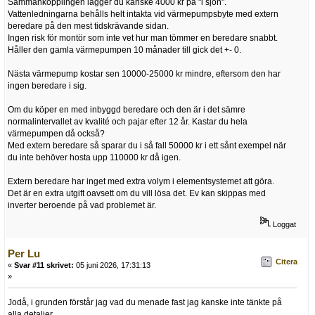
Sammankopplingen lägger du kanske 4000 kr på "i sjön".
Vattenledningarna behålls helt intakta vid värmepumpsbyte med extern
beredare på den mest tidskrävande sidan.
Ingen risk för montör som inte vet hur man tömmer en beredare snabbt.
Håller den gamla värmepumpen 10 månader till gick det +- 0.
Nästa värmepump kostar sen 10000-25000 kr mindre, eftersom den har
ingen beredare i sig.
Om du köper en med inbyggd beredare och den är i det sämre
normalintervallet av kvalité och pajar efter 12 år. Kastar du hela
värmepumpen då också?
Med extern beredare så sparar du i så fall 50000 kr i ett sånt exempel när
du inte behöver hosta upp 110000 kr då igen.
Extern beredare har inget med extra volym i elementsystemet att göra.
Det är en extra utgift oavsett om du vill lösa det. Ev kan skippas med
inverter beroende på vad problemet är.
Loggat
Per Lu
Citera
«
Svar #11 skrivet:
05 juni 2026, 17:31:13
»
Jodå, i grunden förstår jag vad du menade fast jag kanske inte tänkte på
alla detaljer.