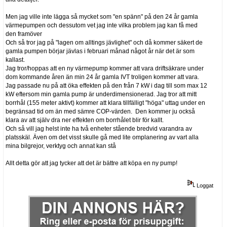
Men jag ville inte lägga så mycket som "en spänn" på den 24 år gamla
värmepumpen och dessutom vet jag inte vilka problem jag kan få med
den framöver
Och så tror jag på "lagen om alltings jävlighet" och då kommer säkert de
gamla pumpen börjar jävlas i februari månad något år när det är som
kallast.
Jag tror/hoppas att en ny värmepump kommer att vara driftsäkrare under
dom kommande åren än min 24 år gamla IVT troligen kommer att vara.
Jag passade nu på att öka effekten på den från 7 kW i dag till som max 12
kW eftersom min gamla pump är underdimensionerad. Jag tror att mitt
borrhål (155 meter aktivt) kommer att klara tillfälligt "höga" uttag under en
begränsad tid om än med sämre COP-värden. Den kommer ju också
klara av att själv dra ner effekten om borrhålet blir för kallt.
Och så vill jag helst inte ha två enheter stående bredvid varandra av
platsskäl. Även om det visst skulle gå med lite omplanering av vart alla
mina bilgrejor, verktyg och annat kan stå
Allt detta gör att jag tycker att det är bättre att köpa en ny pump!
Loggat