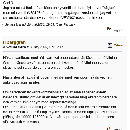
Carl N:
Jag har också tänkt på att köpa en ny ventil och bara flytta över "käglan"
men min ventil (VFA103) är en gammal utgången version och jag vet inte
om grejorna från den nya versionen (VFA203) passar i min ventil.
«
Senast ändrad: 29 maj 2026, 19:53:46 av Per Lu
»
Loggat
HBerggren
Citera
«
Svar #4 skrivet:
30 maj 2026, 11:19:20 »
Nästan vanligare med hål i varmvattenberedaren än läckande påfyllning.
Om du stänger av värmepumpen och lyssnar på påfyllningen via en
skruvmejsel så borde du höra om den läcker.
Nästa steg blir att gå till botten med det med rörmockeri så du vet helt
säkert vad som händer.
Om beredaren läcker rekommenderar jag att man sätter en extern
beredare istället, om det är en inbyggd beredare idag eftersom beredare
och värmepump är dyra med separat livslängd.
Det går att ändra befintlig värmepump så den klarar extern beredare om
det inte redan ser ut så idag. Mycket skönare med en utgift på 25000 helt
plötsligt än 10000-125000 kr. När värmepumpen är slut kan beredaren
stå kvar och vice versa.
Loggat