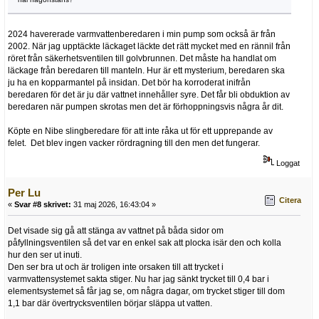
2024 havererade varmvattenberedaren i min pump som också är från
2002. När jag upptäckte läckaget läckte det rätt mycket med en rännil från
röret från säkerhetsventilen till golvbrunnen. Det måste ha handlat om
läckage från beredaren till manteln. Hur är ett mysterium, beredaren ska
ju ha en kopparmantel på insidan. Det bör ha korroderat inifrån
beredaren för det är ju där vattnet innehåller syre. Det får bli obduktion av
beredaren när pumpen skrotas men det är förhoppningsvis några år dit.
Köpte en Nibe slingberedare för att inte råka ut för ett upprepande av
felet. Det blev ingen vacker rördragning till den men det fungerar.
Loggat
Per Lu
Citera
«
Svar #8 skrivet:
31 maj 2026, 16:43:04 »
Det visade sig gå att stänga av vattnet på båda sidor om
påfyllningsventilen så det var en enkel sak att plocka isär den och kolla
hur den ser ut inuti.
Den ser bra ut och är troligen inte orsaken till att trycket i
varmvattensystemet sakta stiger. Nu har jag sänkt trycket till 0,4 bar i
elementsystemet så får jag se, om några dagar, om trycket stiger till dom
1,1 bar där övertrycksventilen börjar släppa ut vatten.