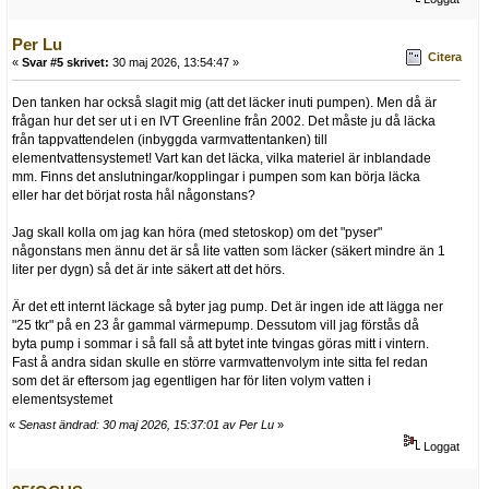
Per Lu
Citera
«
Svar #5 skrivet:
30 maj 2026, 13:54:47 »
Den tanken har också slagit mig (att det läcker inuti pumpen). Men då är
frågan hur det ser ut i en IVT Greenline från 2002. Det måste ju då läcka
från tappvattendelen (inbyggda varmvattentanken) till
elementvattensystemet! Vart kan det läcka, vilka materiel är inblandade
mm. Finns det anslutningar/kopplingar i pumpen som kan börja läcka
eller har det börjat rosta hål någonstans?
Jag skall kolla om jag kan höra (med stetoskop) om det "pyser"
någonstans men ännu det är så lite vatten som läcker (säkert mindre än 1
liter per dygn) så det är inte säkert att det hörs.
Är det ett internt läckage så byter jag pump. Det är ingen ide att lägga ner
"25 tkr" på en 23 år gammal värmepump. Dessutom vill jag förstås då
byta pump i sommar i så fall så att bytet inte tvingas göras mitt i vintern.
Fast å andra sidan skulle en större varmvattenvolym inte sitta fel redan
som det är eftersom jag egentligen har för liten volym vatten i
elementsystemet
«
Senast ändrad: 30 maj 2026, 15:37:01 av Per Lu
»
Loggat