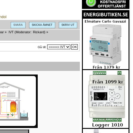
SVARA
SKICKA ÄMNET
SKRIV UT
par
»
IVT
(Moderator:
Rickard
) »
Gå till: