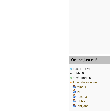
Online just nu!
gäster: 1774
dolda: 0
användare: 5
Användare online
:
mindis
Pen
macman
lubbis
jantijanti