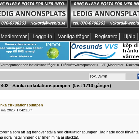
Medlemmar
Logga-in
Vanliga frågor
Registrera
Hjälp
Värmepumpar och installationsfrågor.
»
Frånluftsvärmepumpar
»
IVT
(Moderator:
Rickard
402 - Sänka cirkulationspumpen (läst 1710 gånger)
änka cirkulationspumpen
 maj 2026, 17:42:18 »
atorerna som att jag behöver ställa ned cirkulationspumpen. Jag hade dock förvänta
nna göra inställningen där (men mina är släckta).