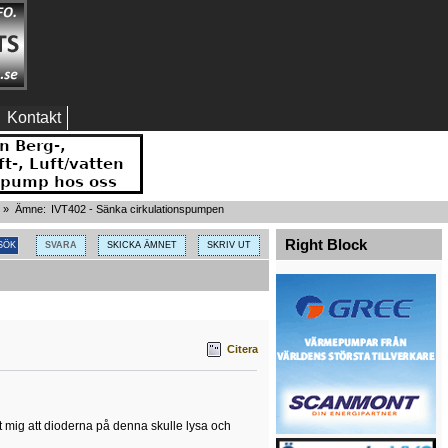
Kontakt
) »
Ämne:
IVT402 - Sänka cirkulationspumpen
Right Block
SVARA
SKICKA ÄMNET
SKRIV UT
Citera
t mig att dioderna på denna skulle lysa och