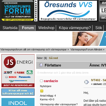
Startsida
Forum
Webshop
Köpa värmepump?
Sök
Värmepumpsforum allt om värmepump och värmepumpar
»
VärmepumpsForum Allmänt
»
Sidor: [
1
]
Gå ned
Författare
Ämne: IVT
0 medlemmar och 1 gäst tittar på detta ämne.
IVT402 - S
cardazio
«
skrivet:
22
Nybörjare
Hej,
Antal inlägg: 4
Karma +0/-0
Det låter på radi
Värmepump eller värmepumpar?
att jag skulle ku