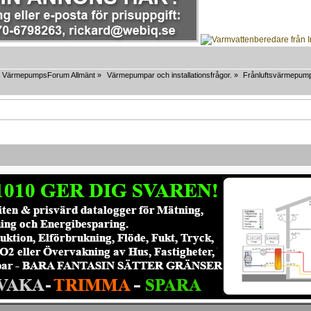
VärmepumpsForum Allmänt
»
Värmepumpar och installationsfrågor.
»
Frånluftsvärmepum