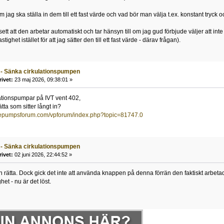
 jag ska ställa in dem till ett fast värde och vad bör man välja t.ex. konstant tryck 
ett att den arbetar automatiskt och tar hänsyn till om jag gud förbjude väljer att in
ghet istället för att jag sätter den till ett fast värde - därav frågan).
 - Sänka cirkulationspumpen
rivet:
23 maj 2026, 09:38:01 »
lationspumpar på IVT vent 402,
ätta som sitter långt in?
mepumpsforum.com/vpforum/index.php?topic=81747.0
 - Sänka cirkulationspumpen
rivet:
02 juni 2026, 22:44:52 »
 rätta. Dock gick det inte att använda knappen på denna förrän den faktiskt arbetad
het - nu är det löst.