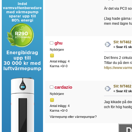
Är det via PC0 som
(Jag hade gärna s
men med lägre hasti
SV: IVT402
ghu
«
Svar #1 sk
Nybörjare
Det finns 2 cirku
Antal inlägg: 4
Tittar du på den r
Karma +0/-0
https://www.var
SV: IVT402
cardazio
«
Svar #2 sk
Nybörjare
Jag kikade på den
Antal inlägg: 4
och för hög hastig
Karma +0/-0
Värmepump eller värmepumpar?