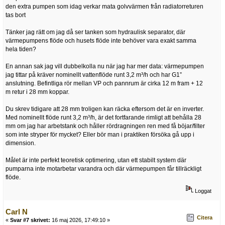
den extra pumpen som idag verkar mata golvvärmen från radiatorreturen
tas bort
Tänker jag rätt om jag då ser tanken som hydraulisk separator, där
värmepumpens flöde och husets flöde inte behöver vara exakt samma
hela tiden?
En annan sak jag vill dubbelkolla nu när jag har mer data: värmepumpen
jag tittar på kräver nominellt vattenflöde runt 3,2 m³/h och har G1”
anslutning. Befintliga rör mellan VP och pannrum är cirka 12 m fram + 12
m retur i 28 mm koppar.
Du skrev tidigare att 28 mm troligen kan räcka eftersom det är en inverter.
Med nominellt flöde runt 3,2 m³/h, är det fortfarande rimligt att behålla 28
mm om jag har arbetstank och håller rördragningen ren med få böjar/filter
som inte stryper för mycket? Eller bör man i praktiken försöka gå upp i
dimension.
Målet är inte perfekt teoretisk optimering, utan ett stabilt system där
pumparna inte motarbetar varandra och där värmepumpen får tillräckligt
flöde.
Loggat
Carl N
Citera
«
Svar #7 skrivet:
16 maj 2026, 17:49:10 »