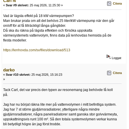
Carl N
Citera
«
Svar #9 skrivet:
25 maj 2026, 11:25:30 »
Vad är lägsta effekt på 18 kW värmepumpen?
Man brukar prata om att det behövs 25 liter/kW värmepump när den går
on/off för at få tillräckligt långa gångtider.
Då ska du räkna på lägsta effekten och försöka uppskatta
värmesystemets vattenvolym, finns data på lenhovdas hemsida på de
flesta modeller.
https://lenhovda.com/sv/files/download/513
Loggat
darko
Citera
«
Svar #10 skrivet:
25 maj 2026, 15:16:23
»
Tack Carl, det var precis den typen av resonemang jag behövde få koll
på.
Jag har nu börjat räkna lite mer på vattenvolymen i mitt befintliga system.
Jag har 7 st större gjutjärnsradiatorer, ytterligare några mindre
gjutjärnsradiatorer, några panelradiatorer samt ganska stor golvvärmeyta,
uppskattningsvis runt 100 m². Så den totala systemvolymen verkar kunna
bli betydligt högre än jag först trodde.