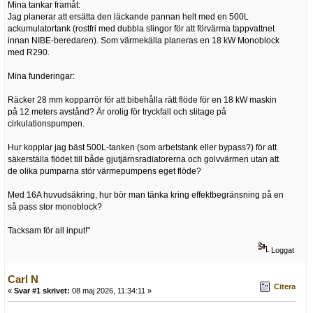
Mina tankar framåt:
Jag planerar att ersätta den läckande pannan helt med en 500L
ackumulatortank (rostfri med dubbla slingor för att förvärma tappvattnet
innan NIBE-beredaren). Som värmekälla planeras en 18 kW Monoblock
med R290.
Mina funderingar:
Räcker 28 mm kopparrör för att bibehålla rätt flöde för en 18 kW maskin
på 12 meters avstånd? Är orolig för tryckfall och slitage på
cirkulationspumpen.
Hur kopplar jag bäst 500L-tanken (som arbetstank eller bypass?) för att
säkerställa flödet till både gjutjärnsradiatorerna och golvvärmen utan att
de olika pumparna stör värmepumpens eget flöde?
Med 16A huvudsäkring, hur bör man tänka kring effektbegränsning på en
så pass stor monoblock?
Tacksam för all input!"
Loggat
Carl N
Citera
«
Svar #1 skrivet:
08 maj 2026, 11:34:11 »