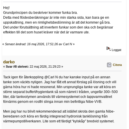
Hej!
Grundprincipen du beskriver kommer funka bra.
Detta med flödesberäkningar är inte min starka sida, kan bara ge en
uppskattning, men en rimlighetsbedömning är att det kommer gå bra.
Det under förutsättning att invertern funkar som den ska och begränsar
effekten till det som huset kräver när det är varmare ute.
«
Senast ändrad: 16 maj 2026, 17:51:26 av Carl N
»
Loggat
darko
Citera
«
Svar #8 skrivet:
22 maj 2026, 21:29:23 »
Tack igen för återkoppling @Carl N du har kanske input på en annan
tanke som väckts nyligen. Jag har fått ett annat förslag på lösning och vill
gärna höra hur ni hade resonerat. Min ursprungliga tanke var att köra en
större separat buffert/hygientank så som nämnt i tråden, ungefär 300–500
liter, där tankvolymen används till värmesystemet och tappvarmvattnet
förvärms genom en rostfri slinga innan min befintliga Nibe-VVB.
Men jag har nu blivit rekommenderad att istället skrota den gamla Nibe-
beredaren och köra en färdig integrerad hydronisk tanklösning från
värmepumpstillverkaren. Lite som ett färdigt “kylskåp” bredvid systemet.