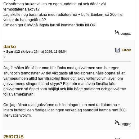
Golvvärmen brukar väl ha en egen undershunt och där är väl
termostaterna aktiva?
Jag skulle nog bara räkna med radiatorerna + bufferttanken, så 200 liter
verkar du ha ungefär då?
Om den ger 8 kW på lägsta fart så kommer detta bli OK.
Loggat
darko
Citera
«
Svar #12 skrivet:
26 maj 2026, 11:56:04
»
Jag försöker förstå hur man bör tänka med golvvärmen som har egen
shunt och termostater. Är det viktigaste att radiatorerna hålls öppna så att
värmepumpen alltid har tillräckligt flöde och aktiv vattenvolym, även om
golvvärmens slingor ibland stryps? Eller bör man även försöka köra
golvvärmen så öppet som möjligt och låta både radiatorer och golvvärme
följa värmekurvan.
Om jag räknar utan golvvärme och ledningar men med radiatorerna +
intern buffert i den färdiga lösningen verkar jag sannolikt hamna runt 200
liter vattenvolym.
Loggat
25fOCUS