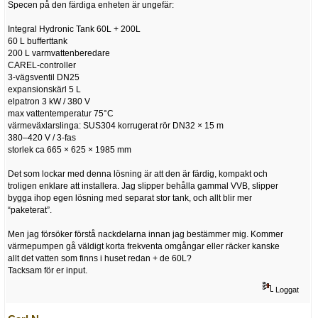
Specen på den färdiga enheten är ungefär:
Integral Hydronic Tank 60L + 200L
60 L bufferttank
200 L varmvattenberedare
CAREL-controller
3-vägsventil DN25
expansionskärl 5 L
elpatron 3 kW / 380 V
max vattentemperatur 75°C
värmeväxlarslinga: SUS304 korrugerat rör DN32 × 15 m
380–420 V / 3-fas
storlek ca 665 × 625 × 1985 mm
Det som lockar med denna lösning är att den är färdig, kompakt och
troligen enklare att installera. Jag slipper behålla gammal VVB, slipper
bygga ihop egen lösning med separat stor tank, och allt blir mer
“paketerat”.
Men jag försöker förstå nackdelarna innan jag bestämmer mig. Kommer
värmepumpen gå väldigt korta frekventa omgångar eller räcker kanske
allt det vatten som finns i huset redan + de 60L?
Tacksam för er input.
Loggat