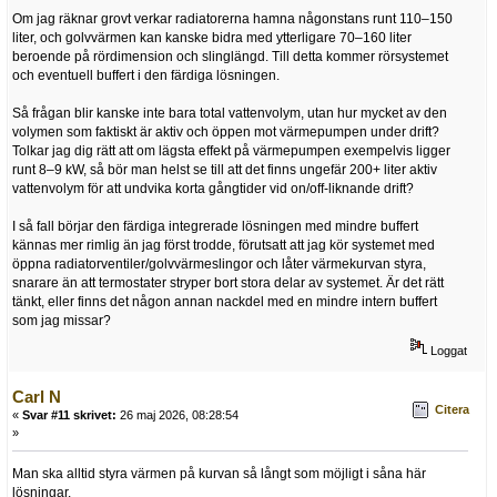
Om jag räknar grovt verkar radiatorerna hamna någonstans runt 110–150
liter, och golvvärmen kan kanske bidra med ytterligare 70–160 liter
beroende på rördimension och slinglängd. Till detta kommer rörsystemet
och eventuell buffert i den färdiga lösningen.
Så frågan blir kanske inte bara total vattenvolym, utan hur mycket av den
volymen som faktiskt är aktiv och öppen mot värmepumpen under drift?
Tolkar jag dig rätt att om lägsta effekt på värmepumpen exempelvis ligger
runt 8–9 kW, så bör man helst se till att det finns ungefär 200+ liter aktiv
vattenvolym för att undvika korta gångtider vid on/off-liknande drift?
I så fall börjar den färdiga integrerade lösningen med mindre buffert
kännas mer rimlig än jag först trodde, förutsatt att jag kör systemet med
öppna radiatorventiler/golvvärmeslingor och låter värmekurvan styra,
snarare än att termostater stryper bort stora delar av systemet. Är det rätt
tänkt, eller finns det någon annan nackdel med en mindre intern buffert
som jag missar?
Loggat
Carl N
Citera
«
Svar #11 skrivet:
26 maj 2026, 08:28:54
»
Man ska alltid styra värmen på kurvan så långt som möjligt i såna här
lösningar.