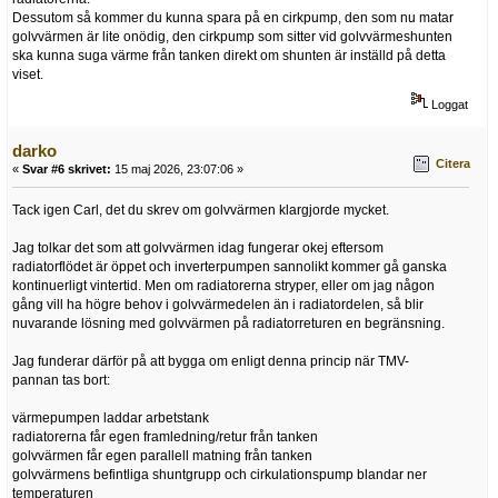
Dessutom så kommer du kunna spara på en cirkpump, den som nu matar
golvvärmen är lite onödig, den cirkpump som sitter vid golvvärmeshunten
ska kunna suga värme från tanken direkt om shunten är inställd på detta
viset.
Loggat
darko
Citera
«
Svar #6 skrivet:
15 maj 2026, 23:07:06 »
Tack igen Carl, det du skrev om golvvärmen klargjorde mycket.
Jag tolkar det som att golvvärmen idag fungerar okej eftersom
radiatorflödet är öppet och inverterpumpen sannolikt kommer gå ganska
kontinuerligt vintertid. Men om radiatorerna stryper, eller om jag någon
gång vill ha högre behov i golvvärmedelen än i radiatordelen, så blir
nuvarande lösning med golvvärmen på radiatorreturen en begränsning.
Jag funderar därför på att bygga om enligt denna princip när TMV-
pannan tas bort:
värmepumpen laddar arbetstank
radiatorerna får egen framledning/retur från tanken
golvvärmen får egen parallell matning från tanken
golvvärmens befintliga shuntgrupp och cirkulationspump blandar ner
temperaturen