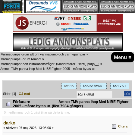
Värmepumpsforum allt om värmepump och värmepumpar
»
Menu ≡
VärmepumpsForum Allmänt
»
Värmepumpar och installationsfrågor.
(Moderatorer:
Bertil
,
purjo__
) »
Ämne:
TMV panna ihop Med NIBE Fighter 2005 - måste bytas ut
SVARA
SKICKA ÄMNET
SKRIV UT
Sidor: [
1
]
Gå ned
Författare
Ämne: TMV panna ihop Med NIBE Fighter
2005 - måste bytas ut (läst 7984 gånger)
0 medlemmar och 1 gäst tittar på detta ämne.
darko
Citera
«
skrivet:
07 maj 2026, 13:08:00 »