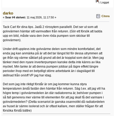
Loggat
darko
Citera
«
Svar #4 skrivet:
11 maj 2026, 11:17:50 »
Tack Carl för dina tips. Jadå 2 rörssytem parallellt. Det ser ut som att
golvvärmen hämtar sitt varmvatten från returen. (Gör ett försök att ladda
upp en bild, måste vara den övre röda pumpen som skickar till
golvvärmen).
Under drift upplevs inte golvvärme delen som mindre komfortabel, det
enda jag kan anmärka på är att det tar längst tid för dessa utrymmen att
ge ifrån sig värme såklart på grund att det är kopplat som det är. Men jag
tänker med den nyare inverterpumpen kanske detta inte känns av lika
mycket. Min tanke är att denna pumpen jobbar på lägre effekt längre
perioder ihop med en betydligt större arbetstank än i dagsläget till
skillnad från on/off VP jag har idag.
Det som jag inte riktigt förstår är om jag kommer kunna styra
temperaturen ändå fastän den hämtar från returen. Säg t.ex. att jag vill ha
högre temp i golvvärmedelen än där radiatorerna är, behöver pumpen i
så fall generera mer värme till elementen för att jag skall få det varmare i
golvvärmedelen? (Detta scenariot är ganska osannolikt då radiatordelen
av huset är sämre isolerat och är oftast kallare, men ställer frågan för att
försöka förstå bättre)