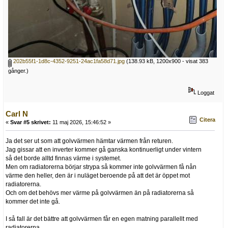
202b55f1-1d8c-4352-9251-24ac1fa58d71.jpg
(138.93 kB, 1200x900 - visat 383
gånger.)
Loggat
Carl N
Citera
«
Svar #5 skrivet:
11 maj 2026, 15:46:52 »
Ja det ser ut som att golvvärmen hämtar värmen från returen.
Jag gissar att en inverter kommer gå ganska kontinuerligt under vintern
så det borde alltd finnas värme i systemet.
Men om radiatorerna börjar strypa så kommer inte golvvärmen få nån
värme den heller, den är i nuläget beroende på att det är öppet mot
radiatorerna.
Och om det behövs mer värme på golvvärmen än på radiatorerna så
kommer det inte gå.
I så fall är det bättre att golvvärmen får en egen matning parallellt med
radiatorerna.