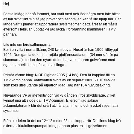
Hej
Första inlägg här på forumet, har varit med och läst några men inte hittat
ett fall riktigt likt min så jag provar och ser om jag kan få lite hjälp här. Har
länge varit i planer att uppgradera systemet men detta året är ett måste
eftersom i februari upptäckte jag läcka i förbränningskammaren i TMV
pannan.
Lite info om förutsättningarna:
Bor i en villa i norra Skåne, 240 kvm boyta. Huset är från 1909, tillbyggt
1996. Den gamla delen har rejäla gjutjärnsradiatorer (34 mm stålrör på
stammarna) medan den nyare delen har vattenburen golvvärme med
egen manuell shunt på samma slinga.
Primär värme idag: NIBE Fighter 2005 (14 kW). Den är kopplad till en
TMV kombipanna. Varmvatten sköts av en separat NIBE 210L el-VVB
som körs uteslutande på elpatron idag. Jag har 16A huvudsäkring.
Nuvarande VP är ineffektiv och vid -8 går den i frostskyddsläge, vilket
tvingat mig att stödelda i TMV-pannan. Eftersom jag saknar
ackumulatortank blir det svårt att hålla jämn temp och trycket stiger lätt i
systemet.
Från utedelen är det ca 12+12 meter 28 mm kopparrör. Det finns idag två
externa cirkulationspumpar kring pannan plus en till golvvärmen.