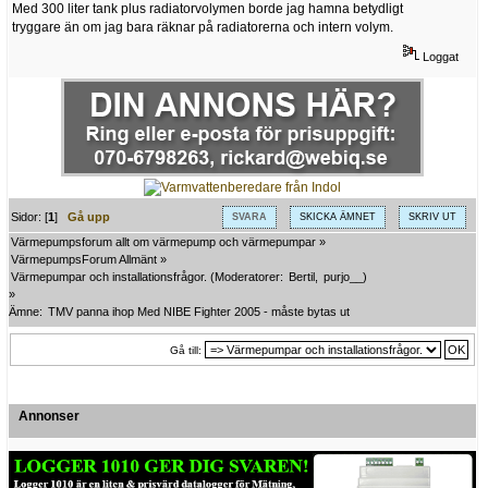
Med 300 liter tank plus radiatorvolymen borde jag hamna betydligt
tryggare än om jag bara räknar på radiatorerna och intern volym.
Loggat
Sidor: [
1
]
Gå upp
SVARA
SKICKA ÄMNET
SKRIV UT
Värmepumpsforum allt om värmepump och värmepumpar
»
VärmepumpsForum Allmänt
»
Värmepumpar och installationsfrågor.
(Moderatorer:
Bertil
,
purjo__
)
»
Ämne:
TMV panna ihop Med NIBE Fighter 2005 - måste bytas ut
Gå till:
Annonser