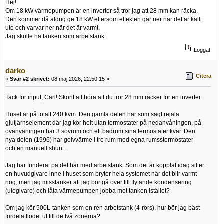
Hej!
Om 18 kW värmepumpen är en inverter så tror jag att 28 mm kan räcka.
Den kommer då aldrig ge 18 kW eftersom effekten går ner när det är kallt
ute och varvar ner när det är varmt.
Jag skulle ha tanken som arbetstank.
Loggat
darko
Citera
«
Svar #2 skrivet:
08 maj 2026, 22:50:15 »
Tack för input, Carl! Skönt att höra att du tror 28 mm räcker för en inverter.
Huset är på totalt 240 kvm. Den gamla delen har som sagt rejäla
gjutjärnselement där jag kör helt utan termostater på nedanvåningen, på
ovanvåningen har 3 sovrum och ett badrum sina termostater kvar. Den
nya delen (1996) har golvvärme i tre rum med egna rumsstermostater
och en manuell shunt.
Jag har funderat på det här med arbetstank. Som det är kopplat idag sitter
en huvudgivare inne i huset som bryter hela systemet när det blir varmt
nog, men jag misstänker att jag bör gå över till flytande kondensering
(utegivare) och låta värmepumpen jobba mot tanken istället?
Om jag kör 500L-tanken som en ren arbetstank (4-rörs), hur bör jag bäst
fördela flödet ut till de två zonerna?