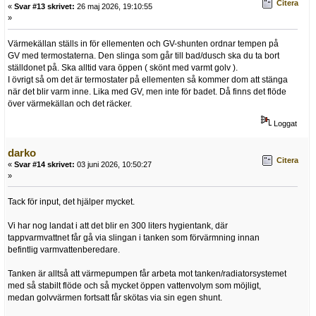
Citera
«
Svar #13 skrivet:
26 maj 2026, 19:10:55
»
Värmekällan ställs in för ellementen och GV-shunten ordnar tempen på
GV med termostaterna. Den slinga som går till bad/dusch ska du ta bort
ställdonet på. Ska alltid vara öppen ( skönt med varmt golv ).
I övrigt så om det är termostater på ellementen så kommer dom att stänga
när det blir varm inne. Lika med GV, men inte för badet. Då finns det flöde
över värmekällan och det räcker.
Loggat
darko
Citera
«
Svar #14 skrivet:
03 juni 2026, 10:50:27
»
Tack för input, det hjälper mycket.
Vi har nog landat i att det blir en 300 liters hygientank, där
tappvarmvattnet får gå via slingan i tanken som förvärmning innan
befintlig varmvattenberedare.
Tanken är alltså att värmepumpen får arbeta mot tanken/radiatorsystemet
med så stabilt flöde och så mycket öppen vattenvolym som möjligt,
medan golvvärmen fortsatt får skötas via sin egen shunt.