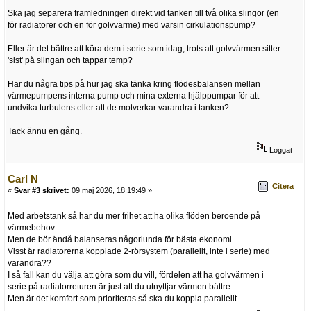
Ska jag separera framledningen direkt vid tanken till två olika slingor (en
för radiatorer och en för golvvärme) med varsin cirkulationspump?
Eller är det bättre att köra dem i serie som idag, trots att golvvärmen sitter
'sist' på slingan och tappar temp?
Har du några tips på hur jag ska tänka kring flödesbalansen mellan
värmepumpens interna pump och mina externa hjälppumpar för att
undvika turbulens eller att de motverkar varandra i tanken?
Tack ännu en gång.
Loggat
Carl N
Citera
«
Svar #3 skrivet:
09 maj 2026, 18:19:49 »
Med arbetstank så har du mer frihet att ha olika flöden beroende på
värmebehov.
Men de bör ändå balanseras någorlunda för bästa ekonomi.
Visst är radiatorerna kopplade 2-rörsystem (parallellt, inte i serie) med
varandra??
I så fall kan du välja att göra som du vill, fördelen att ha golvvärmen i
serie på radiatorreturen är just att du utnyttjar värmen bättre.
Men är det komfort som prioriteras så ska du koppla parallellt.