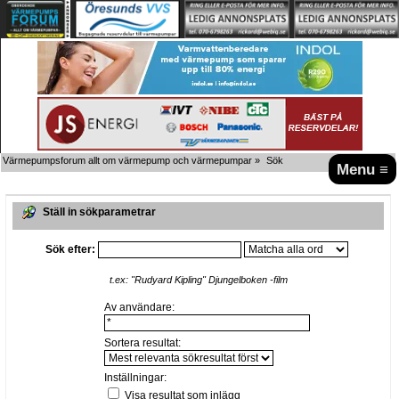
Värmepumpsforum allt om värmepump och värmepumpar
»
Sök
Menu ≡
Ställ in sökparametrar
Sök efter:
t.ex:
"Rudyard Kipling" Djungelboken -film
Av användare:
Sortera resultat:
Inställningar:
Visa resultat som inlägg