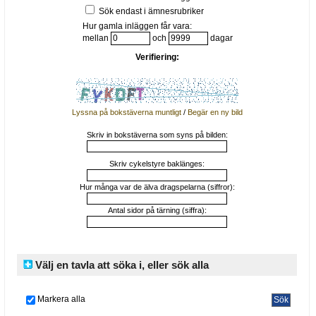
Sök endast i ämnesrubriker
Hur gamla inläggen får vara:
mellan
och
dagar
Verifiering:
Lyssna på bokstäverna muntligt
/
Begär en ny bild
Skriv in bokstäverna som syns på bilden:
Skriv cykelstyre baklänges:
Hur många var de älva dragspelarna (siffror):
Antal sidor på tärning (siffra):
Välj en tavla att söka i, eller sök alla
Markera alla