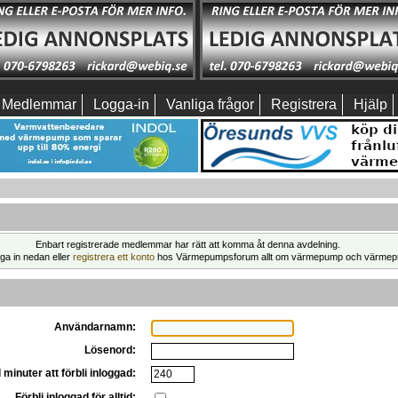
Medlemmar
Logga-in
Vanliga frågor
Registrera
Hjälp
Enbart registrerade medlemmar har rätt att komma åt denna avdelning.
ga in nedan eller
registrera ett konto
hos Värmepumpsforum allt om värmepump och värmep
Användarnamn:
Lösenord:
 minuter att förbli inloggad:
Förbli inloggad för alltid: