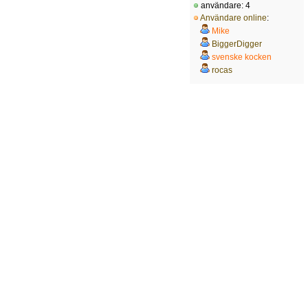
användare: 4
Användare online
:
Mike
BiggerDigger
svenske kocken
rocas