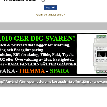
Glömt bort ditt lösenord?