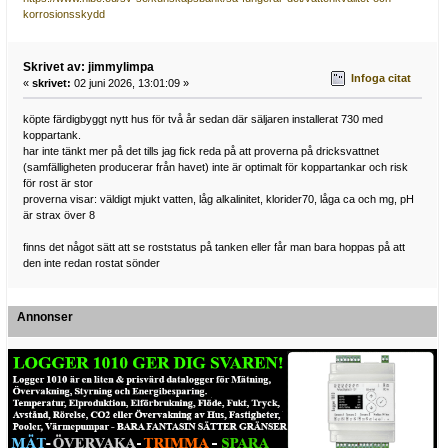
korrosionsskydd
Skrivet av: jimmylimpa
Infoga citat
«
skrivet:
02 juni 2026, 13:01:09 »
köpte färdigbyggt nytt hus för två år sedan där säljaren installerat 730 med
koppartank.
har inte tänkt mer på det tills jag fick reda på att proverna på dricksvattnet
(samfälligheten producerar från havet) inte är optimalt för koppartankar och risk
för rost är stor
proverna visar: väldigt mjukt vatten, låg alkalinitet, klorider70, låga ca och mg, pH
är strax över 8
finns det något sätt att se roststatus på tanken eller får man bara hoppas på att
den inte redan rostat sönder
Annonser