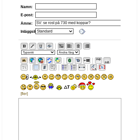
Namn:
E-post:
Ämne:
Inläggsikon:
[fler]