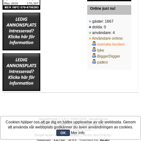
Online just nu!
gäster: 1667
dolda: 0
användare: 4
Användare online
:
svenske kocken
tyke
BiggerDigger
patkro
SimplePortal 2.3.8 © 2008-2026, SimplePortal
Cookies hjälper oss att ge dig en bättre upplevelse av vår webbsida. Genom
SMF 2.0.19
|
SMF © 2017
,
Simple Machines
att använda vår webbplats godkänner du även användningen av cookies.
SMFAds
for
Free Forums
Mer info
OK
Simple Audio Video Embedder
|
Terms and Policies
Sitemap
XHTML
RSS
Themed by:
BGID