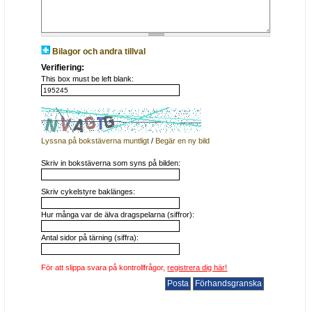
Bilagor och andra tillval
Verifiering:
This box must be left blank:
Lyssna på bokstäverna muntligt
/
Begär en ny bild
Skriv in bokstäverna som syns på bilden:
Skriv cykelstyre baklänges:
Hur många var de älva dragspelarna (siffror):
Antal sidor på tärning (siffra):
För att slippa svara på kontrollfrågor,
registrera dig här!