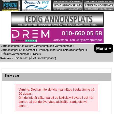
Värmepumpsforum allt om värmepump och värmepumpar
»
Menu ≡
VärmepumpsForum Allmänt
»
Värmepumpar och installationsfrågor.
»
Frånluftsvärmepumpar
»
Nibe
»
SV: se rost på 730 med koppar?
Skriv svar (
)
Skriv svar
Varning: Det har inte skrivits nya inlägg i detta ämne på
50 dagar.
Om du inte är säker på att du faktiskt vill svara i det här
ämnet, så bör du överväga att istället starta ett nytt
ämne.