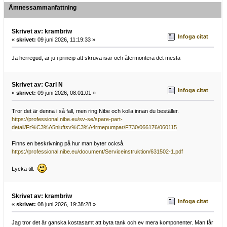
Ämnessammanfattning
Skrivet av: krambriw
Infoga citat
«
skrivet:
09 juni 2026, 11:19:33 »
Ja herregud, är ju i princip att skruva isär och återmontera det mesta
Skrivet av: Carl N
Infoga citat
«
skrivet:
09 juni 2026, 08:01:01 »
Tror det är denna i så fall, men ring Nibe och kolla innan du beställer.
https://professional.nibe.eu/sv-se/spare-part-
detail/Fr%C3%A5nluftsv%C3%A4rmepumpar/F730/066176/060115
Finns en beskrivning på hur man byter också.
https://professional.nibe.eu/document/Serviceinstruktion/631502-1.pdf
Lycka till.
Skrivet av: krambriw
Infoga citat
«
skrivet:
08 juni 2026, 19:38:28 »
Jag tror det är ganska kostasamt att byta tank och ev mera komponenter. Man får