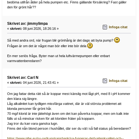
bedöma utifrån ålder på hela pumpen etc. Finns gällande försäkring? Fast gäller
den för grönt hår??
Skrivet av: jimmylimpa
Infoga citat
«
skrivet:
08 juni 2026, 18:26:16 »
Så med andra ord, när frugan blir grönhårig är det dags att byta pump?
Frågan är om det är något man bör eller inte bör dela
En mer seriös fråga. Byter man ut hela luftvärmepumpen eller enbart
varmvattenberedaren?
Skrivet av: Carl N
Infoga citat
«
skrivet:
04 juni 2026, 21:43:41 »
Om jag fattar detta rätt så är koppar mest känslig mot lågt pH, med 8 i pH kommer
den klara sig längre.
Låg alkalinitet kan tydligen missfärga vattnet, där är väl största problemet att
blonda personer får grönt hår.
70 mg/l klorid är inte jättehögt även om det kan påverka koppar, men om kalk inte
fälls ut så minskar risken för att kloriden fräter på kopparn.
Jag tror du kan vara ganska lugn.
Finns det nån blond person i hushållet, där ser du väl i så fall status på beredaren?
https://www.nibe.eu/sv-se/kunskapsbank/sa-fungerar-det/vattenkvalitet-och--