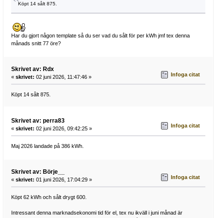
Köpt 14 sålt 875.
Har du gjort någon template så du ser vad du sålt för per kWh jmf tex denna
månads snitt 77 öre?
Skrivet av: Rdx
Infoga citat
«
skrivet:
02 juni 2026, 11:47:46 »
Köpt 14 sålt 875.
Skrivet av: perra83
Infoga citat
«
skrivet:
02 juni 2026, 09:42:25 »
Maj 2026 landade på 386 kWh.
Skrivet av: Börje__
Infoga citat
«
skrivet:
01 juni 2026, 17:04:29 »
Köpt 62 kWh och sålt drygt 600.
Intressant denna marknadsekonomi tid för el, tex nu ikväll i juni månad är