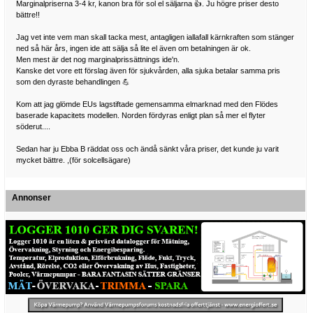
Marginalpriserna 3-4 kr, kanon bra för sol el säljarna 👍. Ju högre priser desto
bättre!!
Jag vet inte vem man skall tacka mest, antagligen iallafall kärnkraften som stänger
ned så här års, ingen ide att sälja så lite el även om betalningen är ok.
Men mest är det nog marginalprissättnings ide'n.
Kanske det vore ett förslag även för sjukvården, alla sjuka betalar samma pris
som den dyraste behandlingen 💪
Kom att jag glömde EUs lagstiftade gemensamma elmarknad med den Flödes
baserade kapacitets modellen. Norden fördyras enligt plan så mer el flyter
söderut....
Sedan har ju Ebba B räddat oss och ändå sänkt våra priser, det kunde ju varit
mycket bättre. ,(för solcellsägare)
Annonser