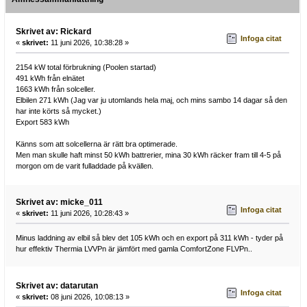
Skrivet av: Rickard
Infoga citat
«
skrivet:
11 juni 2026, 10:38:28 »
2154 kW total förbrukning (Poolen startad)
491 kWh från elnätet
1663 kWh från solceller.
Elbilen 271 kWh (Jag var ju utomlands hela maj, och mins sambo 14 dagar så den
har inte körts så mycket.)
Export 583 kWh
Känns som att solcellerna är rätt bra optimerade.
Men man skulle haft minst 50 kWh battrerier, mina 30 kWh räcker fram till 4-5 på
morgon om de varit fulladdade på kvällen.
Skrivet av: micke_011
Infoga citat
«
skrivet:
11 juni 2026, 10:28:43 »
Minus laddning av elbil så blev det 105 kWh och en export på 311 kWh - tyder på
hur effektiv Thermia LVVPn är jämfört med gamla ComfortZone FLVPn..
Skrivet av: datarutan
Infoga citat
«
skrivet:
08 juni 2026, 10:08:13 »