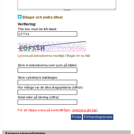
Bilagor och andra tillval
Verifiering:
This box must be left blank:
Lyssna på bokstäverna muntligt
/
Begär en ny bild
Skriv in bokstäverna som syns på bilden:
Skriv cykelstyre baklänges:
Hur många var de älva dragspelarna (siffror):
Antal sidor på tärning (siffra):
För att slippa svara på kontrollfrågor,
registrera dig här!
Ämnessammanfattning