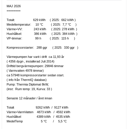
MAJ 2026
========
Totalt: 629 kWh ( 2025: 662 kWh )
Medeltemperatur: 10 °C ( 2025: 7,7 °C )
Värme+VV: 243 kWh ( 2025: 278 kWh )
Hushållsel: 386 kWh ( 2025: 384 kWh )
VP-timmar: 99 h ( 2025: 115 h )
Kompressorstarter: 288 ggr ( 2025: 330 ggr )
Värmepumpen har varit i drift ca 11,93 år
( 4356 dygn , installerad Juli 2014)
Drifttid bergvärmepumpen: 29846 timmar
( Varmvatten 4978 timmar)
ca 57948 kompressorstarter sedan start.
( info från ThermIQ databas)
Pump: Thermia Diplomat 8kW,
(inst: Rum temp: 19, Kurva: 33 )
Senaste 12 månader / året innan
Totalt 9262 kWh / 9127 kWh
Värme+VarmVatten 4873 kWh / 4592 kWh
Hushållsel 4389 kWh / 4535 kWh
MedelTemp 5 °C / 5,5 °C