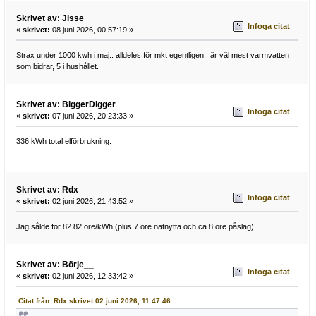
Skrivet av: Jisse
Infoga citat
«
skrivet:
08 juni 2026, 00:57:19 »
Strax under 1000 kwh i maj.. alldeles för mkt egentligen.. är väl mest varmvatten
som bidrar, 5 i hushållet.
Skrivet av: BiggerDigger
Infoga citat
«
skrivet:
07 juni 2026, 20:23:33 »
336 kWh total elförbrukning.
Skrivet av: Rdx
Infoga citat
«
skrivet:
02 juni 2026, 21:43:52 »
Jag sålde för 82.82 öre/kWh (plus 7 öre nätnytta och ca 8 öre påslag).
Skrivet av: Börje__
Infoga citat
«
skrivet:
02 juni 2026, 12:33:42 »
Citat från: Rdx skrivet 02 juni 2026, 11:47:46