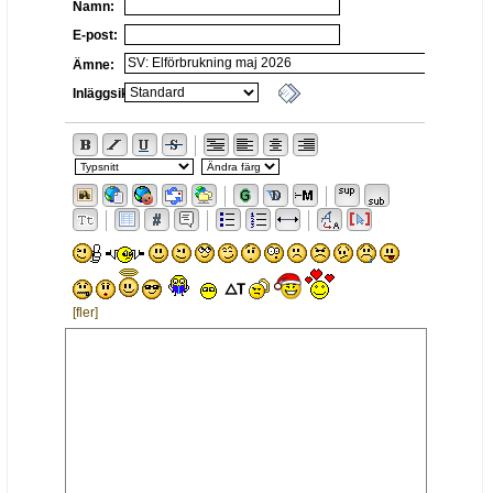
Namn:
E-post:
Ämne:
Inläggsikon:
[fler]