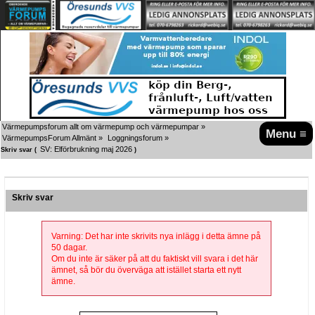
Värmepumpsforum allt om värmepump och värmepumpar
»
Menu ≡
VärmepumpsForum Allmänt
»
Loggningsforum
»
SV: Elförbrukning maj 2026
Skriv svar (
)
Skriv svar
Varning: Det har inte skrivits nya inlägg i detta ämne på
50 dagar.
Om du inte är säker på att du faktiskt vill svara i det här
ämnet, så bör du överväga att istället starta ett nytt
ämne.