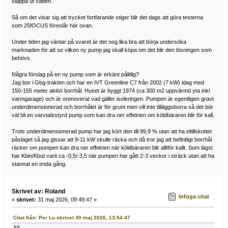
släppa ut vatten.
Så om det visar sig att trycket fortfarande stiger blir det dags att göra testerna
som 25fOCUS föreslår här ovan.
Under tiden jag väntar på svaret är det nog lika bra att börja undersöka
marknaden för att se vilken ny pump jag skall köpa om det blir den lösningen som
behövs.
Några förslag på en ny pump som är erkänt pålitlig?
Jag bor i Gbg-trakten och har en IVT Greenline C7 från 2002 (7 kW) idag med
150-155 meter aktivt borrhål. Huset är byggt 1974 (ca 300 m2 uppvärmd yta inkl
varmgarage) och är orenoverat vad gäller isoleringen. Pumpen är egentligen gravt
underdimensionerad och borrhålet är för grunt men vill inte tilläggsborra så det bör
väl bli en varvtalsstyrd pump som kan dra ner effekten om köldbäraren blir för kall.
Trots underdimensionerad pump har jag kört den till 99,9 % utan att ha eltillskottet
påslaget så jag gissar att 9-11 kW skulle räcka och då tror jag att befintligt borrhål
räcker om pumpen kan dra ner effekten när köldbäraren blir alltför kallt. Som lägst
har Kbin/Kbut varit ca -0,5/-3,5 när pumpen har gått 2-3 veckor i sträck utan att ha
stannat en enda gång.
Skrivet av: Roland
Infoga citat
«
skrivet:
31 maj 2026, 09:49:47 »
Citat från: Per Lu skrivet 30 maj 2026, 13:54:47