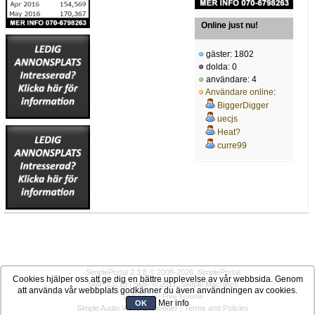
Online just nu!
gäster: 1802
dolda: 0
användare: 4
Användare online
:
BiggerDigger
uecjs
Heat?
curre99
SimplePortal 2.3.8 © 2008-2026, SimplePortal
Cookies hjälper oss att ge dig en bättre upplevelse av vår webbsida. Genom
SMF 2.0.19
|
SMF © 2017
,
Simple Machines
att använda vår webbplats godkänner du även användningen av cookies.
SMFAds
for
Free Forums
Mer info
OK
Simple Audio Video Embedder
|
Terms and Policies