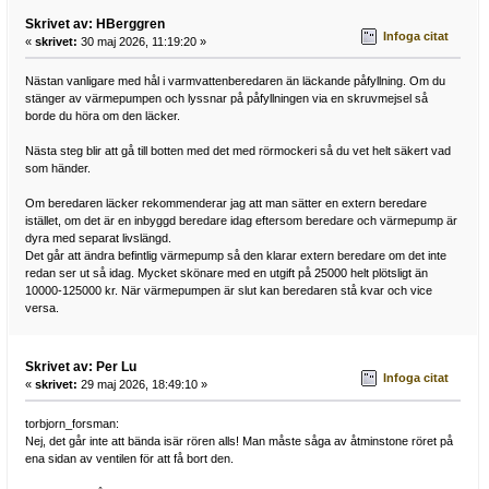
Skrivet av: HBerggren
Infoga citat
«
skrivet:
30 maj 2026, 11:19:20 »
Nästan vanligare med hål i varmvattenberedaren än läckande påfyllning. Om du
stänger av värmepumpen och lyssnar på påfyllningen via en skruvmejsel så
borde du höra om den läcker.
Nästa steg blir att gå till botten med det med rörmockeri så du vet helt säkert vad
som händer.
Om beredaren läcker rekommenderar jag att man sätter en extern beredare
istället, om det är en inbyggd beredare idag eftersom beredare och värmepump är
dyra med separat livslängd.
Det går att ändra befintlig värmepump så den klarar extern beredare om det inte
redan ser ut så idag. Mycket skönare med en utgift på 25000 helt plötsligt än
10000-125000 kr. När värmepumpen är slut kan beredaren stå kvar och vice
versa.
Skrivet av: Per Lu
Infoga citat
«
skrivet:
29 maj 2026, 18:49:10 »
torbjorn_forsman:
Nej, det går inte att bända isär rören alls! Man måste såga av åtminstone röret på
ena sidan av ventilen för att få bort den.