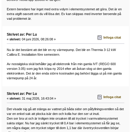
Extern beredare har inget med extra volym i elementsystemet att göra. Det är en
extra utgift oavsett om du vill lösa det. Ev kan skippas med inverter beroende på
vad problemet är.
Skrivet av: Per Lu
Infoga citat
«
skrivet:
04 juni 2026, 08:26:08 »
Nu är det bestämt att det blir en ny värmepump. Det blir en Thermia 3-12 kW
Calibra E. Installation före semestern.
Av nostalgiska skäl behåller jag all elektronik från min gamla IVT (REGO 600
version 3.05) som jag fick köpa ny 2014 efter att åskan slog ut den gamla
elektroniken. Det är den enda större kostnaden jag behövt lägga ut på min gamla
värmepump på 24 år.
Skrivet av: Per Lu
Infoga citat
«
skrivet:
31 maj 2026, 16:43:04 »
Det visade sig gå att stänga av vattnet på båda sidor om påfyllningsventilen så det
var en enkel sak att plocka isär den och kolla hur den ser ut inuti.
Den ser bra ut och är troligen inte orsaken till att trycket i varmvattensystemet
sakta stiger. Nu har jag sänkt trycket till 0,4 bar i elementsystemet så får jag se,
om några dagar, om trycket stiger till dom 1,1 bar där övertrycksventilen börjar