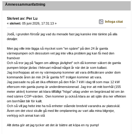
Ämnessammanfattning
Skrivet av: Per Lu
Infoga citat
«
skrivet:
05 juni 2026, 17:31:13 »
Jodå, i grunden förstår jag vad du menade fast jag kanske inte tänkte på alla
detaljer.
Men jag ville inte lägga så mycket som "en spänn" på den 24 år gamla
värmepumpen och dessutom vet jag inte vilka problem jag kan få med den
framöver
Och så tror jag på "lagen om alltings jävlighet" och då kommer säkert de gamla
pumpen börjar jävlas i februari månad något år när det är som kallast.
Jag tror/hoppas att en ny värmepump kommer att vara driftsäkrare under dom
kommande åren än min 24 år gamla IVT troligen kommer att vara.
Jag passade nu på att öka effekten på den från 7 kW i dag till som max 12 kW
eftersom min gamla pump är underdimensionerad. Jag tror att mitt borrhål (155
meter aktivt) kommer att klara tillfälligt "höga" uttag under en begränsad tid om än
med sämre COP-värden. Den kommer ju också klara av att själv dra ner effekten
om borrhålet blir för kallt.
Och så vill jag helst inte ha två enheter stående bredvid varandra av platsskäl.
Även om det visst skulle gå med lite omplanering av vart alla mina bilgrejor,
verktyg och annat kan stå
Allt detta gör att jag tycker att det är bättre att köpa en ny pump!