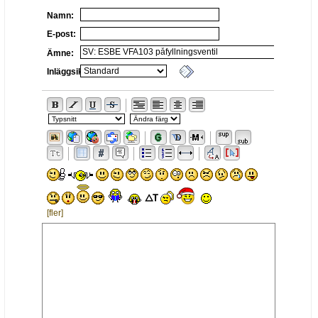
Namn:
E-post:
Ämne:
Inläggsikon:
[fler]