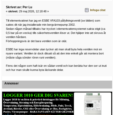
Skrivet av: Per Lu
Infoga citat
«
skrivet:
29 maj 2026, 12:18:48 »
Till elementvattnet har jag en ESBE VFA103 påfyllningsventil (se bilden) som
sattes dit när jag installerade min bergvärmepump 2002.
Sedan någon månad tillbaks har trycket i elementvattensystemet sakta stigit (ca
0,5 bar på en vecka) tills säkerhetsventilen löser ut. Det hjälper inte att skruva åt
ventilen hårdare.
Förhoppningsvis är det bara ventilen som är otät.
ESBE har inga reservdelar utan tycker att man skall byta hela ventilen mot en
nyare variant. Ventilen är dock ditsatt så att den inte enkelt går att montera bort
(måste såga sönder rören runt ventilen).
Finns det någon som haft isär en sådan ventil och kan berätta hur den ser ut inuti
och hur man skulle kunna byta läckande delar.
Annonser