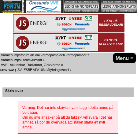
Värmepumpsforum allt om värmepump och värmepumpar
»
Menu ≡
VärmepumpsForum Allmänt
»
VVS,  Acktankar, Radiatorer, Golvvärme
»
SV: ESBE VFA103 påfyllningsventil
Skriv svar (
)
Skriv svar
Varning: Det har inte skrivits nya inlägg i detta ämne på
50 dagar.
Om du inte är säker på att du faktiskt vill svara i det här
ämnet, så bör du överväga att istället starta ett nytt
ämne.