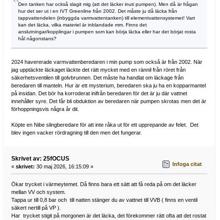
Den tanken har också slagit mig (att det läcker inuti pumpen). Men då är frågan
hur det ser ut i en IVT Greenline från 2002. Det måste ju då läcka från
tappvattendelen (inbyggda varmvattentanken) till elementvattensystemet! Vart
kan det läcka, vilka materiel är inblandade mm. Finns det
anslutningar/kopplingar i pumpen som kan börja läcka eller har det börjat rosta
hål någonstans?
2024 havererade varmvattenberedaren i min pump som också är från 2002. När
jag upptäckte läckaget läckte det rätt mycket med en rännil från röret från
säkerhetsventilen till golvbrunnen. Det måste ha handlat om läckage från
beredaren till manteln. Hur är ett mysterium, beredaren ska ju ha en kopparmantel
på insidan. Det bör ha korroderat inifrån beredaren för det är ju där vattnet
innehåller syre. Det får bli obduktion av beredaren när pumpen skrotas men det är
förhoppningsvis några år dit.
Köpte en Nibe slingberedare för att inte råka ut för ett upprepande av felet. Det
blev ingen vacker rördragning till den men det fungerar.
Skrivet av: 25fOCUS
Infoga citat
«
skrivet:
30 maj 2026, 16:15:09 »
Ökar trycket i värmeytemet. Då finns bara ett sätt att få reda på om det läcker
mellan VV och system.
Tappa ur till 0,8 bar och till natten stänger du av vattnet till VVB ( finns en ventil
säkert nertill på VP ).
Har trycket stigit på morgonen är det läcka, det förekommer rätt ofta att det rostat