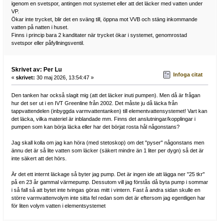
igenom en svetspor, antingen mot systemet eller att det läcker med vatten under
VP.
Ökar inte trycket, blir det en sväng till, öppna mot VVB och stäng inkommande
vatten på natten i huset.
Finns i princip bara 2 kanditater när trycket ökar i systemet, genomrostad
svetspor eller påfyllningsventil.
Skrivet av: Per Lu
Infoga citat
«
skrivet:
30 maj 2026, 13:54:47 »
Den tanken har också slagit mig (att det läcker inuti pumpen). Men då är frågan
hur det ser ut i en IVT Greenline från 2002. Det måste ju då läcka från
tappvattendelen (inbyggda varmvattentanken) till elementvattensystemet! Vart kan
det läcka, vilka materiel är inblandade mm. Finns det anslutningar/kopplingar i
pumpen som kan börja läcka eller har det börjat rosta hål någonstans?
Jag skall kolla om jag kan höra (med stetoskop) om det "pyser" någonstans men
ännu det är så lite vatten som läcker (säkert mindre än 1 liter per dygn) så det är
inte säkert att det hörs.
Är det ett internt läckage så byter jag pump. Det är ingen ide att lägga ner "25 tkr"
på en 23 år gammal värmepump. Dessutom vill jag förstås då byta pump i sommar
i så fall så att bytet inte tvingas göras mitt i vintern. Fast å andra sidan skulle en
större varmvattenvolym inte sitta fel redan som det är eftersom jag egentligen har
för liten volym vatten i elementsystemet