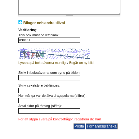
Bilagor och andra tillval
Verifiering:
This box must be left blank:
Lyssna på bokstäverna muntligt
/
Begär en ny bild
Skriv in bokstäverna som syns på bilden:
Skriv cykelstyre baklänges:
Hur många var de älva dragspelarna (siffror):
Antal sidor på tärning (siffra):
För att slippa svara på kontrollfrågor,
registrera dig här!