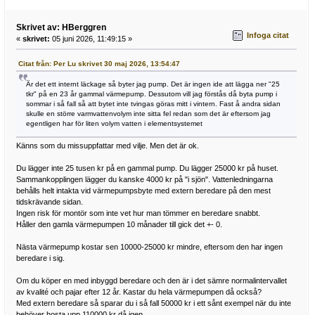
Skrivet av: HBerggren
Infoga citat
«
skrivet:
05 juni 2026, 11:49:15 »
Citat från: Per Lu skrivet 30 maj 2026, 13:54:47
Är det ett internt läckage så byter jag pump. Det är ingen ide att lägga ner "25
tkr" på en 23 år gammal värmepump. Dessutom vill jag förstås då byta pump i
sommar i så fall så att bytet inte tvingas göras mitt i vintern. Fast å andra sidan
skulle en större varmvattenvolym inte sitta fel redan som det är eftersom jag
egentligen har för liten volym vatten i elementsystemet
Känns som du missuppfattar med vilje. Men det är ok.
Du lägger inte 25 tusen kr på en gammal pump. Du lägger 25000 kr på huset.
Sammankopplingen lägger du kanske 4000 kr på "i sjön". Vattenledningarna
behålls helt intakta vid värmepumpsbyte med extern beredare på den mest
tidskrävande sidan.
Ingen risk för montör som inte vet hur man tömmer en beredare snabbt.
Håller den gamla värmepumpen 10 månader till gick det +- 0.
Nästa värmepump kostar sen 10000-25000 kr mindre, eftersom den har ingen
beredare i sig.
Om du köper en med inbyggd beredare och den är i det sämre normalintervallet
av kvalité och pajar efter 12 år. Kastar du hela värmepumpen då också?
Med extern beredare så sparar du i så fall 50000 kr i ett sånt exempel när du inte
behöver hosta upp 110000 kr då igen.