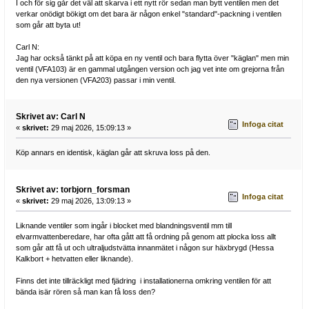
I och för sig går det väl att skarva i ett nytt rör sedan man bytt ventilen men det
verkar onödigt bökigt om det bara är någon enkel "standard"-packning i ventilen
som går att byta ut!
Carl N:
Jag har också tänkt på att köpa en ny ventil och bara flytta över "käglan" men min
ventil (VFA103) är en gammal utgången version och jag vet inte om grejorna från
den nya versionen (VFA203) passar i min ventil.
Skrivet av: Carl N
Infoga citat
«
skrivet:
29 maj 2026, 15:09:13 »
Köp annars en identisk, käglan går att skruva loss på den.
Skrivet av: torbjorn_forsman
Infoga citat
«
skrivet:
29 maj 2026, 13:09:13 »
Liknande ventiler som ingår i blocket med blandningsventil mm till
elvarmvattenberedare, har ofta gått att få ordning på genom att plocka loss allt
som går att få ut och ultraljudstvätta innanmätet i någon sur häxbrygd (Hessa
Kalkbort + hetvatten eller liknande).
Finns det inte tillräckligt med fjädring i installationerna omkring ventilen för att
bända isär rören så man kan få loss den?