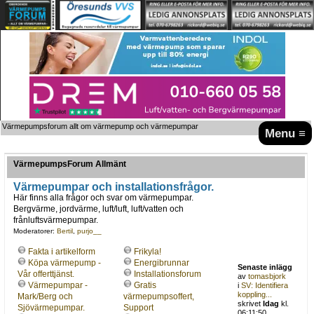
Värmepumpsforum allt om värmepump och värmepumpar
Menu ≡
VärmepumpsForum Allmänt
Värmepumpar och installationsfrågor.
Här finns alla frågor och svar om värmepumpar.
Bergvärme, jordvärme, luft/luft, luft/vatten och
frånluftsvärmepumpar.
Moderatorer:
Bertil
,
purjo__
Fakta i artikelform
Frikyla!
Köpa värmepump -
Energibrunnar
Senaste inlägg
Vår offerttjänst.
Installationsforum
av
tomasbjork
Värmepumpar -
Gratis
i
SV: Identifiera
koppling...
Mark/Berg och
värmepumpsoffert,
skrivet
Idag
kl.
Sjövärmepumpar.
Support
06:11:50