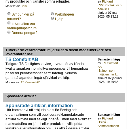
ny produkter och tjänster som vi erbjuder.
av
Rickard
i
SV: Kontakt och
Moderator:
Bertil
cookie-i...
skrivet 07 maj
Synpunkter på
Webshopen
2026, 05:23:12
forumet?
Hjälp
Information om
värmepumpsforum.
Donera pengar?
Tillverkar/leverantörsforum, diskutera direkt med tillverkare och
leverantörer här!
TS Comfort AB
Senaste inlägg
av
TS Comfort
Tidigare TS Fastighesservice, leverantör av kända
AB
kvalitetsmärken inom luftvärmepumpar till förmånliga
i
Någon som
priser för privatpersoner samt företag. Seriösa
möjligen har k...
garantiåtaganden ingår självklart vid köp.
skrivet 02 januari
2026, 19:49:35
Moderator:
TS Comfort AB
Sponsrade artiklar
Sponsrade artiklar, information
Här kommer vi att erbjuda plats för företag och
organisationer som vill publicera reklamrelaterade
Senaste inlägg
av
Rickard
artiklar skrivna med sakligt innehåll, men med avsikt att
i
Piteå -
marknadsföra en tjänst eller produkt de vill sprida
Sommarstaden -
kunskap eller information om. Läs alltså dessa artiklar