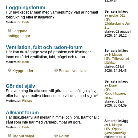
12:36:24
Loggningsforum
Senaste inlägg
Hur mycket spar man med värmepump? Vad är normalt
av
micke_011
förbrukning efter installation?
i
SV:
Moderator:
Bertil
Elförbrukning Juli
2...
Loggade
skrivet 02 augusti
2026, 14:16:12
anläggningar
Ventilation, fukt och radon-forum
Senaste inlägg
Här kan du fråga/ge svar på problem och lösningar
av
Niklaspe
inom området ventilation, fukt, mögel och radon.
i
SV: Tillbyggnad
Moderator:
Bertil
bjälklag...
skrivet 02 juli
Krypgrunder
Bostadsventilation
2026, 14:24:45
Senaste inlägg
Gör det själv
av
Börje__
i
SV:
En avdelning för alla som vill göra mesta möjliga själv,
Robotklippare,
eller har nya kreativa ideér som de vill dela med sig av!
fjärr...
Moderator:
Rickard
skrivet 01 juli
2026, 20:04:39
Allmänt forum
Här diskuterar vi allt mellan himmel och jord, framför allt
Senaste inlägg
sånt som inte har med värmepumpar att göra.
av
Niklaspe
Moderator:
Bertil
i
SV: Öppna
gavel ytterväg...
Jag vill sälja!
Politik
skrivet
Idag
kl.