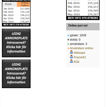
Online just nu!
gäster: 1839
dolda: 0
användare: 3
Användare online
:
Niklaspe
Frazze62
AÖd