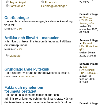
Jag vill köpa!
Aktier och
22:19:27
Bortskänkes
Penningplaceringar
Senaste inlägg
Omröstningar
av
Börje__
i
SV: Bästa
Här samlar vi alla omröstningar, lite statistik kan aldrig
fönster, erfar...
vara fel!
skrivet 29
Moderator:
Bertil
november 2025,
07:05:09
Artiklar och läsvärt + manualer.
Senaste inlägg
Här hittar du länkar till sånt som är intressant att läsa
av
Rickard
om värmepumpar.
i
SV: Så det kan
Moderator:
Bertil
gå?
skrivet 10 maj
Manualer
2026, 14:36:26
Senaste inlägg
av
SW
Grundläggande kylteknik
i
SV: Grundig
Här diskuterar vi grundläggande kylteknik-kunskap.
FRYS Kanske...
skrivet 03
Moderatorer:
Bertil
,
Rickard
,
ace
februari 2026,
09:14:30
Fakta och nyheter om
forumet/Företaget
Här kan du bl.a. läsa om mig som äger och
administrerar forumet, och hur det finansieras. Här kan
du även läsa nyheter om verksamheten och få info om
Senaste inlägg