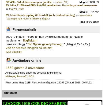
IVT 490 - Sirkulationspumpen går ikke
av
ulfuri
(
IVT
)
Idag
kl. 08:34:03
SV: Nibe S1155 med ERS S40-350 ventilation - Utmaningar med sensorerna
av
marwe
(
Nibe
)
Idag
kl. 07:20:42
SV: Identifiera koppling till borrhål, (och riskbedömning)
av
tomasbjork
(
Värmepumpar och installationsfrågor.
)
Idag
kl. 06:11:50
Forumstatistik
860970 inlägg i 76993 ämnen av 50553 medlemmar. Nyaste
medlemmen:
flugfiskarn
Senaste inlägg:
"
SV: Öppna gavel ytterväg...
"
(
Idag
kl. 22:19:27 )
Visa de senaste inläggen på forumet.
[Mer statistik]
Användare online
1839 gäster, 3 användare
Aktiva användare under de senaste 30 minuterna:
Niklaspe
,
Frazze62
,
AÖd
Flest online idag:
2115
. Flest online någonsin: 28297 (05 april 2026, 00:54:22)
Annonser