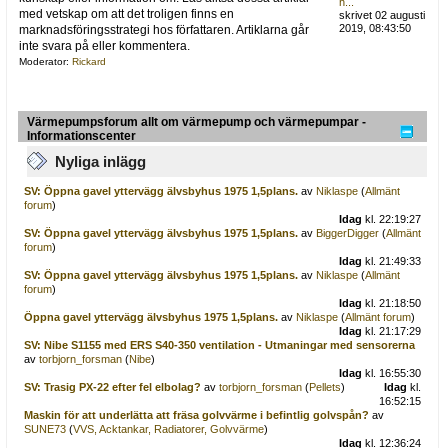
h...
med vetskap om att det troligen finns en
skrivet 02 augusti
2019, 08:43:50
marknadsföringsstrategi hos författaren. Artiklarna går
inte svara på eller kommentera.
Moderator:
Rickard
Värmepumpsforum allt om värmepump och värmepumpar -
Informationscenter
Nyliga inlägg
SV: Öppna gavel yttervägg älvsbyhus 1975 1,5plans.
av
Niklaspe
(
Allmänt
forum
)
Idag
kl. 22:19:27
SV: Öppna gavel yttervägg älvsbyhus 1975 1,5plans.
av
BiggerDigger
(
Allmänt
forum
)
Idag
kl. 21:49:33
SV: Öppna gavel yttervägg älvsbyhus 1975 1,5plans.
av
Niklaspe
(
Allmänt
forum
)
Idag
kl. 21:18:50
Öppna gavel yttervägg älvsbyhus 1975 1,5plans.
av
Niklaspe
(
Allmänt forum
)
Idag
kl. 21:17:29
SV: Nibe S1155 med ERS S40-350 ventilation - Utmaningar med sensorerna
av
torbjorn_forsman
(
Nibe
)
Idag
kl. 16:55:30
SV: Trasig PX-22 efter fel elbolag?
av
torbjorn_forsman
(
Pellets
)
Idag
kl.
16:52:15
Maskin för att underlätta att fräsa golvvärme i befintlig golvspån?
av
SUNE73
(
VVS, Acktankar, Radiatorer, Golvvärme
)
Idag
kl. 12:36:24