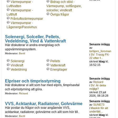
Värmepumpar -
Bidrag och stöd -
Luft/vatten
Värmepump, solfångare,
Värmepumpar -
solceller, vindkraft
Luft/luft
Övriga frågor
Frånluftsvärmepumpar
Värmepumpar -
Lågenergi/Passivhus
Solenergi, Solceller, Pellets,
Vedeldning, Vind & Vattenkraft
Senaste inlägg
Här diskuterar vi andra energislag och
av
uppvärmningssystem.
torbjorn_forsman
Moderator:
Bertil
i
SV: Trasig PX-
22 efter f...
Solenergi
Pellets
skrivet
Idag
kl.
16:52:15
Vindkraft
Vattenkraft
Vedeldning
Energilager
Senaste inlägg
Elpriser och timprisstyrning
av
Rickard
Här diskuterar vi allt som har med elpris, timprisavtal
i
SV: Är detta
möjligt?
och elprisstyrning att göra.
skrivet 23 juli
Moderator:
Rickard
2026, 08:18:28
Senaste inlägg
VVS, Acktankar, Radiatorer, Golvvärme
av
SUNE73
Här postar du frågor och svar angående VVS,
i
Maskin för att
underlätt...
acktankar, radiatorer, golvvärme och allt som hör till.
skrivet
Idag
kl.
Moderator:
Bertil