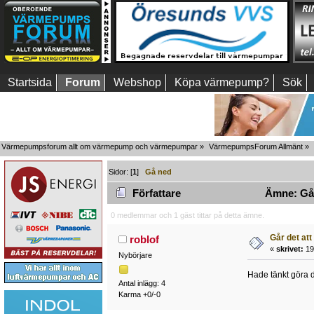
Startsida
Forum
Webshop
Köpa värmepump?
Sök
Värmepumpsforum allt om värmepump och värmepumpar
»
VärmepumpsForum Allmänt
»
Sidor: [
1
]
Gå ned
Författare
Ämne: Går 
0 medlemmar och 1 gäst tittar på detta ämne.
Går det att
roblof
«
skrivet:
19
Nybörjare
Hade tänkt göra d
Antal inlägg: 4
Karma +0/-0