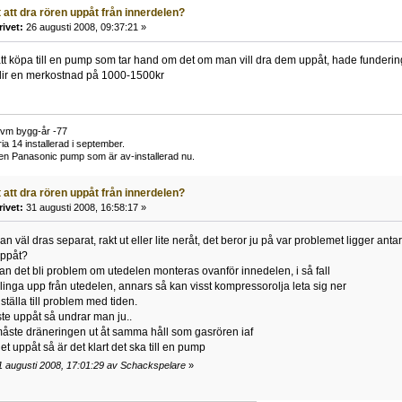
 att dra rören uppåt från innerdelen?
rivet:
26 augusti 2008, 09:37:21 »
att köpa till en pump som tar hand om det om man vill dra dem uppåt, hade funderi
 blir en merkostnad på 1000-1500kr
kvm bygg-år -77
ria 14 installerad i september.
en Panasonic pump som är av-installerad nu.
 att dra rören uppåt från innerdelen?
rivet:
31 augusti 2008, 16:58:17 »
n väl dras separat, rakt ut eller lite neråt, det beror ju på var problemet ligger ant
uppåt?
an det bli problem om utedelen monteras ovanför innedelen, i så fall
linga upp från utedelen, annars så kan visst kompressorolja leta sig ner
 ställa till problem med tiden.
e uppåt så undrar man ju..
åste dräneringen ut åt samma håll som gasrören iaf
t uppåt så är det klart det ska till en pump
1 augusti 2008, 17:01:29 av Schackspelare
»