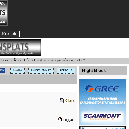
Kontakt
:
Bertil
) »
Ämne:
Går det att dra rören uppåt från innerdelen?
Right Block
SVARA
SKICKA ÄMNET
SKRIV UT
Citera
Loggat