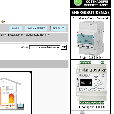
SVARA
SKICKA ÄMNET
SKRIV UT
luft
»
Installationer
(Moderator:
Bertil
) »
Gå till: