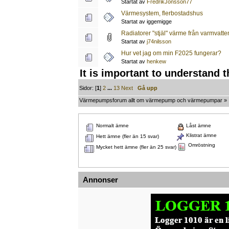
Startat av
FredrikJonsson77
Värmesystem, flerbostadshus
Startat av iggemigge
Radiatorer "stjäl" värme från varmvatte
Startat av
j74nilsson
Hur vet jag om min F2025 fungerar?
Startat av
henkew
It is important to understand 
Sidor: [
1
]
2
...
13
Next
Gå upp
Värmepumpsforum allt om värmepump och värmepumpar
»
Normalt ämne
Låst ämne
Klistrat ämne
Hett ämne (fler än 15 svar)
Omröstning
Mycket hett ämne (fler än 25 svar)
Annonser