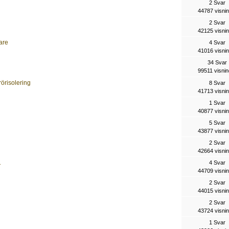
2 Svar
44787 visni
2 Svar
42125 visni
are
4 Svar
41016 visni
34 Svar
99511 visnin
rörisolering
8 Svar
41713 visni
1 Svar
40877 visni
5 Svar
43877 visni
2 Svar
42664 visni
1
4 Svar
44709 visni
2 Svar
44015 visni
2 Svar
43724 visni
1 Svar