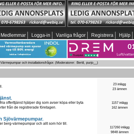
Medlemmar
Logga-in
Vanliga frågor
Registrera
Hjälp
Värmepumpar och installationsfrågor.
(Moderatorer:
Bertil
,
purjo__
)
23 inlägg
l.
23 ämnen
jänst.
offerttjänst hjälper dig som avser köpa eller byta
1157 inlägg
ter från de registrerade företagen.
162 ämnen
h Sjövärmepumpar.
er berg-värmepumpar och allt som hör till.
117260 inlägg
9848 ämnen