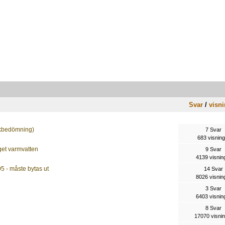
Svar
/
visni
riskbedömning)
7 Svar
683 visning
get varmvatten
9 Svar
4139 visnin
 - måste bytas ut
14 Svar
8026 visnin
3 Svar
6403 visnin
8 Svar
17070 visni