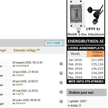
NYTT ÄMNE
ngar
Senaste inlägg
06 augusti 2026, 06:11:50
av
tomasbjork
ar
13 juni 2026, 17:44:18
av
Jawen
gar
03 juni 2026, 10:50:27
av
darko
gar
06 maj 2026, 11:20:51
Online just nu!
av
Carl N
gar
06 mars 2026, 09:25:34
gäster: 2057
av
Rickard
ngar
dolda: 0