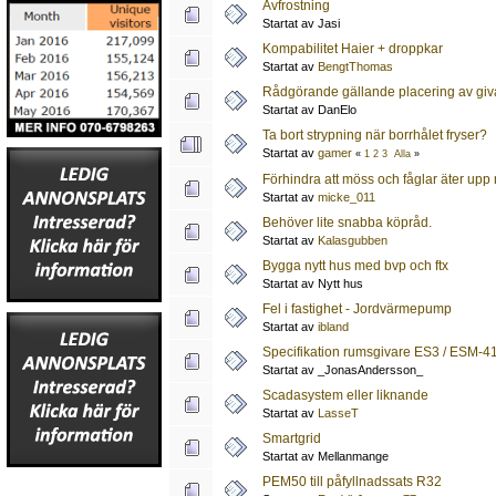
Avfrostning
Startat av Jasi
Kompabilitet Haier + droppkar
Startat av
BengtThomas
Rådgörande gällande placering av giv
Startat av DanElo
Ta bort strypning när borrhålet fryser?
Startat av
gamer
«
1
2
3
Alla
»
Förhindra att möss och fåglar äter upp 
Startat av
micke_011
Behöver lite snabba köpråd.
Startat av
Kalasgubben
Bygga nytt hus med bvp och ftx
Startat av Nytt hus
Fel i fastighet - Jordvärmepump
Startat av
ibland
Specifikation rumsgivare ES3 / ESM-4
Startat av _JonasAndersson_
Scadasystem eller liknande
Startat av
LasseT
Smartgrid
Startat av Mellanmange
PEM50 till påfyllnadssats R32