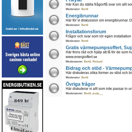
Här Kan du ställa frågor/få svar om allt som
Moderator:
Bertil
Energibrunnar
Här för vi diskussion om energibrunnar. 
Moderator:
Bertil
Installationsforum
Frågor och svar som rör egen installati
Moderator:
Bertil
Gratis värmepumpsoffert, Su
Här finns råd och hjälp att få för de som ha
www.energioffert.se
Moderatorer:
Bertil
,
Rickard
Bidrag och stöd - Värmepump, 
Här diskuteras olika former av stöd och bid
Moderator:
Bertil
Övriga frågor
Här diskuterar vi allt som inte passar in 
Moderatorer:
Bertil
,
purjo__