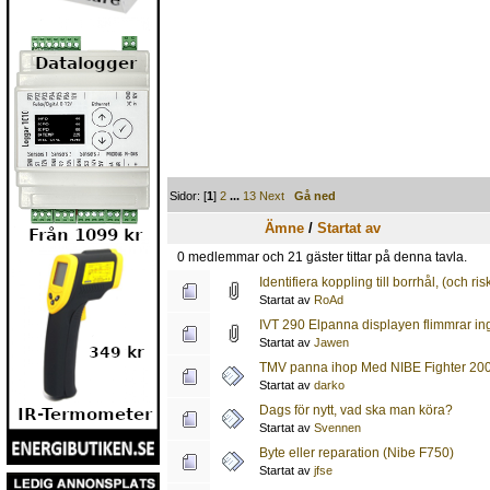
Sidor: [
1
]
2
...
13
Next
Gå ned
Ämne
/
Startat av
0 medlemmar och 21 gäster tittar på denna tavla.
Identifiera koppling till borrhål, (och 
Startat av
RoAd
IVT 290 Elpanna displayen flimmrar in
Startat av
Jawen
TMV panna ihop Med NIBE Fighter 2005
Startat av
darko
Dags för nytt, vad ska man köra?
Startat av
Svennen
Byte eller reparation (Nibe F750)
Startat av
jfse