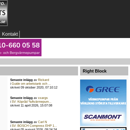
Kontakt
Right Block
Senaste inlägg
av
Rickard
i
Guide om arbetstank och ...
skrivet 09 oktober 2020, 07:10:12
Senaste inlägg
av
xxargs
i
SV: Köpråd *luftvärmepum...
skrivet 11 april 2026, 15:07:08
Senaste inlägg
av
Carl N
i
SV: BOSCH Compress EHP 1...
skrivet 05 augusti 2026, 09:24:24