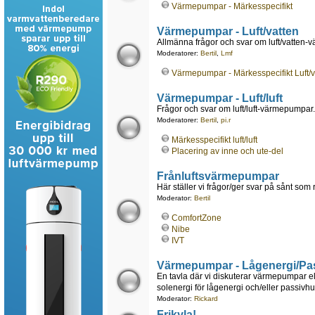
Värmepumpar - Märkesspecifikt
Värmepumpar - Luft/vatten
Allmänna frågor och svar om luft/vatten
Moderatorer:
Bertil
,
Lmf
Värmepumpar - Märkesspecifikt Luft/v
Värmepumpar - Luft/luft
Frågor och svar om luft/luft-värmepumpar.
Moderatorer:
Bertil
,
pi.r
Märkesspecifikt luft/luft
Placering av inne och ute-del
Frånluftsvärmepumpar
Här ställer vi frågor/ger svar på sånt som
Moderator:
Bertil
ComfortZone
Nibe
IVT
Värmepumpar - Lågenergi/Pa
En tavla där vi diskuterar värmepumpar e
solenergi för lågenergi och/eller passivhu
Moderator:
Rickard
Frikyla!