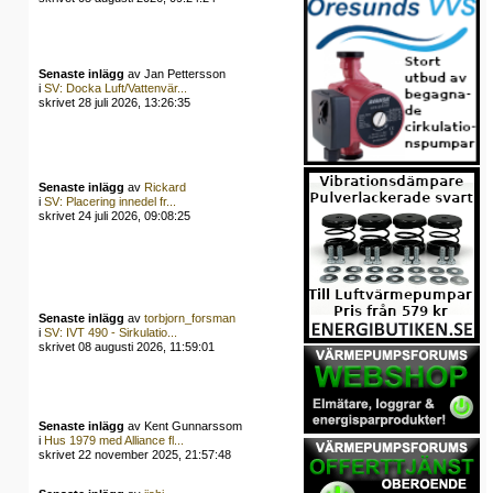
Senaste inlägg
av Jan Pettersson
i
SV: Docka Luft/Vattenvär...
skrivet 28 juli 2026, 13:26:35
Senaste inlägg
av
Rickard
i
SV: Placering innedel fr...
skrivet 24 juli 2026, 09:08:25
Senaste inlägg
av
torbjorn_forsman
i
SV: IVT 490 - Sirkulatio...
skrivet 08 augusti 2026, 11:59:01
Senaste inlägg
av Kent Gunnarssom
i
Hus 1979 med Alliance fl...
skrivet 22 november 2025, 21:57:48