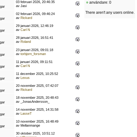
03 februari 2026, 20:46:35
användare: 0
av Jasi
ngar
There aren't any users online.
02 februari 2026, 09:46:24
av
Rickard
ngar
29 januari 2026, 12:46:19
av
Carl N
ngar
28 januari 2026, 16:51:41
av
Roland
gar
23 januari 2026, 09:01:18
av
torbjorn_forsman
ngar
11 januari 2026, 09:11:51
av
Carl N
ngar
11 december 2025, 10:25:52
av
Lexus
ngar
20 november 2025, 07:42:07
av
Rickard
ngar
18 november 2025, 20:48:43
av _JonasAndersson_
ngar
14 november 2025, 14:31:58
av
LasseT
ngar
10 november 2025, 16:48:49
av Mellanmange
ngar
30 oktober 2025, 10:51:12