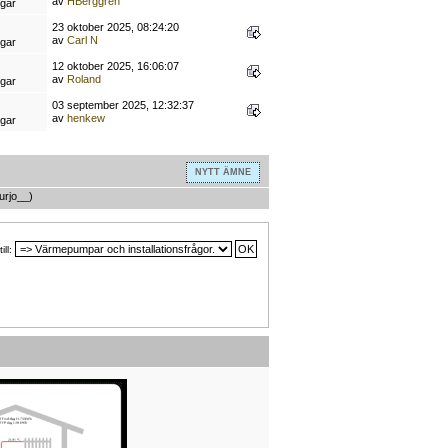
av
HBerggren
ngar
23 oktober 2025, 08:24:20
av
Carl N
ngar
12 oktober 2025, 16:06:07
av
Roland
ngar
03 september 2025, 12:32:37
av
henkew
ngar
NYTT ÄMNE
urjo__
)
ill: