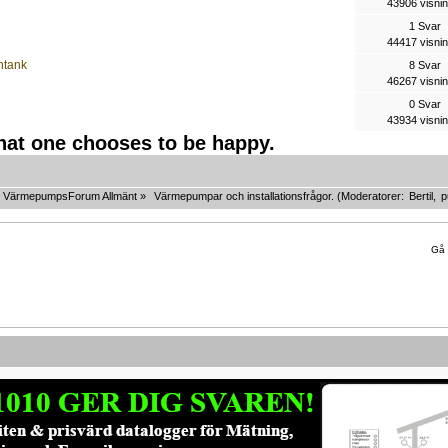
43906 visni
1 Svar
44417 visni
ntank
8 Svar
46267 visni
0 Svar
43934 visni
that one chooses to be happy.
VärmepumpsForum Allmänt
»
Värmepumpar och installationsfrågor.
(Moderatorer:
Bertil
,
p
Gå t