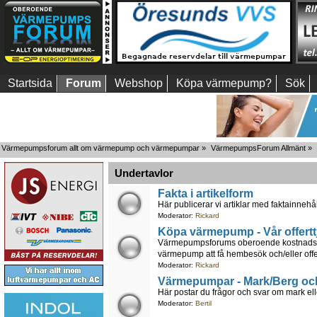
Startsida
Forum
Webshop
Köpa värmepump?
Sök
Värmepumpsforum allt om värmepump och värmepumpar
»
VärmepumpsForum Allmänt
»
Undertavlor
Fakta i artikelform
Här publicerar vi artiklar med faktainnehål
Moderator:
Rickard
Köpa värmepump - Vår offertt
Värmepumpsforums oberoende kostnadsfria 
värmepump att få hembesök och/eller offer
Moderator:
Rickard
Värmepumpar - Mark/Berg oc
Här postar du frågor och svar om mark ell
Moderator:
Bertil