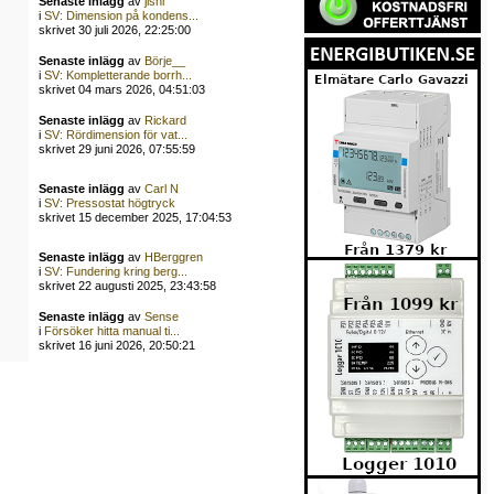
Senaste inlägg
av
jishi
i
SV: Dimension på kondens...
skrivet 30 juli 2026, 22:25:00
Senaste inlägg
av
Börje__
i
SV: Kompletterande borrh...
skrivet 04 mars 2026, 04:51:03
Senaste inlägg
av
Rickard
i
SV: Rördimension för vat...
skrivet 29 juni 2026, 07:55:59
Senaste inlägg
av
Carl N
i
SV: Pressostat högtryck
skrivet 15 december 2025, 17:04:53
Senaste inlägg
av
HBerggren
i
SV: Fundering kring berg...
skrivet 22 augusti 2025, 23:43:58
Senaste inlägg
av
Sense
i
Försöker hitta manual ti...
skrivet 16 juni 2026, 20:50:21