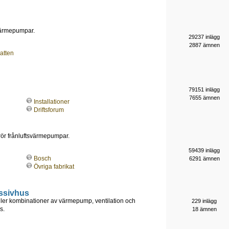
-värmepumpar.
29237 inlägg
2887 ämnen
atten
79151 inlägg
7655 ämnen
Installationer
Driftsforum
 rör frånluftsvärmepumpar.
59439 inlägg
Bosch
6291 ämnen
Övriga fabrikat
ssivhus
ller kombinationer av värmepump, ventilation och
229 inlägg
s.
18 ämnen