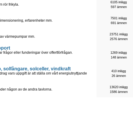
6105 inlägg
 rör frikyla.
597 ämnen
7501 inlägg
Dimensionering, erfarenheter mm.
691 ämnen
23751 inlägg
on av värmepumpar mm.
2576 ämnen
pport
r frågor eller funderingar över offertförfrågan.
1269 inlägg
148 ämnen
solfångare, solceller, vindkraft
410 inlägg
rag vars uppgift är att ställa om vårt energiutnyttjande
26 ämnen
13620 inlägg
under någon av de andra tavlorna.
1586 ämnen