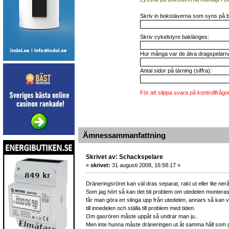
Skriv in bokstäverna som syns på b
Skriv cykelstyre baklänges:
Hur många var de älva dragspelarna 
Antal sidor på tärning (siffra):
För att slippa svara på kontrollfrågo
Ämnessammanfattning
Skrivet av: Schackspelare
«
skrivet:
31 augusti 2008, 16:58:17 »
Dräneringsröret kan väl dras separat, rakt ut eller lite ne
Som jag hört så kan det bli problem om utedelen monteras o
får man göra en slinga upp från utedelen, annars så kan v
till innedelen och ställa till problem med tiden.
Om gasrören måste uppåt så undrar man ju..
Men inte hunna måste dräneringen ut åt samma håll som g