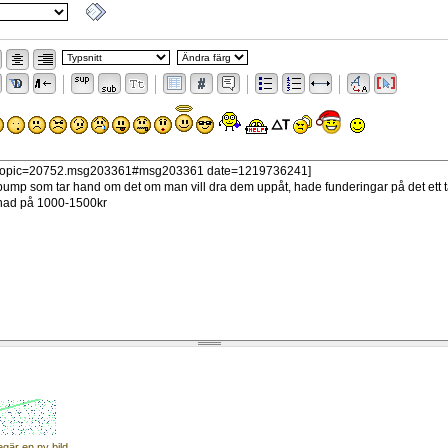
egär en ny bild