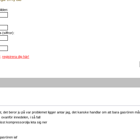
ilden:
(siffror):
r,
registrera dig här!
råt, det beror ju på var problemet ligger antar jag, det kanske handlar om att bara gasrören m
vanför innedelen, i så fall
isst kompressorolja leta sig ner
asrören iaf