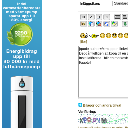
Inläggsikon:
[fler]
Bilagor och andra tillval
Verifiering:
Lyssna på bokstäverna muntligt
/
B