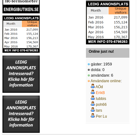
Online just nu!
gäster: 1959
dolda: 0
användare: 6
Användare online
:
AÖd
ErikB
lubbis
poh66
lars
Per Lu