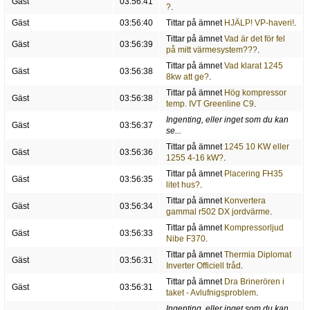
Gäst
03:56:41
?
.
Gäst
03:56:40
Tittar på ämnet
HJÄLP! VP-haveri!
.
Tittar på ämnet
Vad är det för fel
Gäst
03:56:39
på mitt värmesystem???
.
Tittar på ämnet
Vad klarat 1245
Gäst
03:56:38
8kw att ge?
.
Tittar på ämnet
Hög kompressor
Gäst
03:56:38
temp. IVT Greenline C9
.
Ingenting, eller inget som du kan
Gäst
03:56:37
se...
Tittar på ämnet
1245 10 KW eller
Gäst
03:56:36
1255 4-16 kW?
.
Tittar på ämnet
Placering FH35
Gäst
03:56:35
litet hus?
.
Tittar på ämnet
Konvertera
Gäst
03:56:34
gammal r502 DX jordvärme
.
Tittar på ämnet
Kompressorljud
Gäst
03:56:33
Nibe F370
.
Tittar på ämnet
Thermia Diplomat
Gäst
03:56:31
Inverter Officiell tråd
.
Tittar på ämnet
Dra Brinerören i
Gäst
03:56:31
taket - Avlufnigsproblem
.
Ingenting, eller inget som du kan