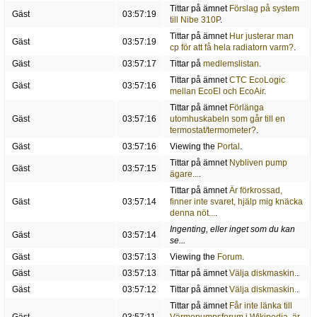
Tittar på ämnet
Förslag på system
Gäst
03:57:19
till Nibe 310P
.
Tittar på ämnet
Hur justerar man
Gäst
03:57:19
cp för att få hela radiatorn varm?
.
Gäst
03:57:17
Tittar på
medlemslistan
.
Tittar på ämnet
CTC EcoLogic
Gäst
03:57:16
mellan EcoEl och EcoAir
.
Tittar på ämnet
Förlänga
Gäst
03:57:16
utomhuskabeln som går till en
termostat/termometer?
.
Gäst
03:57:16
Viewing the
Portal
.
Tittar på ämnet
Nybliven pump
Gäst
03:57:15
ägare...
.
Tittar på ämnet
Är förkrossad,
Gäst
03:57:14
finner inte svaret, hjälp mig knäcka
denna nöt...
.
Ingenting, eller inget som du kan
Gäst
03:57:14
se...
Gäst
03:57:13
Viewing the
Forum
.
Gäst
03:57:13
Tittar på ämnet
Välja diskmaskin.
.
Gäst
03:57:12
Tittar på ämnet
Välja diskmaskin.
.
Tittar på ämnet
Får inte länka till