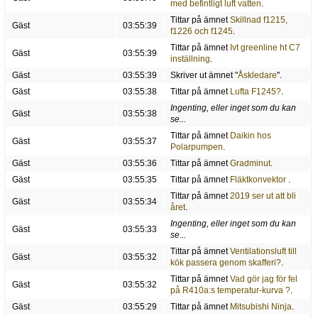
med befintligt luft vatten
.
Tittar på ämnet
Skillnad f1215,
Gäst
03:55:39
f1226 och f1245
.
Tittar på ämnet
Ivt greenline ht C7
Gäst
03:55:39
inställning
.
Gäst
03:55:39
Skriver ut ämnet "
Åskledare
".
Gäst
03:55:38
Tittar på ämnet
Lufta F1245?
.
Ingenting, eller inget som du kan
Gäst
03:55:38
se...
Tittar på ämnet
Daikin hos
Gäst
03:55:37
Polarpumpen
.
Gäst
03:55:36
Tittar på ämnet
Gradminut
.
Gäst
03:55:35
Tittar på ämnet
Fläktkonvektor
.
Tittar på ämnet
2019 ser ut att bli
Gäst
03:55:34
året
.
Ingenting, eller inget som du kan
Gäst
03:55:33
se...
Tittar på ämnet
Ventilationsluft till
Gäst
03:55:32
kök passera genom skafferi?
.
Tittar på ämnet
Vad gör jag för fel
Gäst
03:55:32
på R410a:s temperatur-kurva ?
.
Gäst
03:55:29
Tittar på ämnet
Mitsubishi Ninja
.