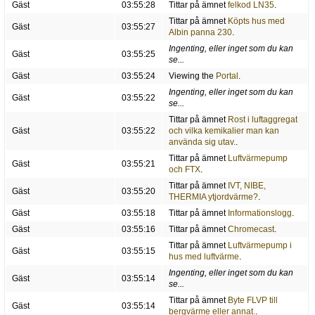
Gäst
03:55:28
Tittar på ämnet
felkod LN35
.
Tittar på ämnet
Köpts hus med
Gäst
03:55:27
Albin panna 230
.
Ingenting, eller inget som du kan
Gäst
03:55:25
se...
Gäst
03:55:24
Viewing the
Portal
.
Ingenting, eller inget som du kan
Gäst
03:55:22
se...
Tittar på ämnet
Rost i luftaggregat
Gäst
03:55:22
och vilka kemikalier man kan
använda sig utav.
.
Tittar på ämnet
Luftvärmepump
Gäst
03:55:21
och FTX
.
Tittar på ämnet
IVT, NIBE,
Gäst
03:55:20
THERMIA ytjordvärme?
.
Gäst
03:55:18
Tittar på ämnet
Informationslogg
.
Gäst
03:55:16
Tittar på ämnet
Chromecast
.
Tittar på ämnet
Luftvärmepump i
Gäst
03:55:15
hus med luftvärme
.
Ingenting, eller inget som du kan
Gäst
03:55:14
se...
Tittar på ämnet
Byte FLVP till
Gäst
03:55:14
bergvärme eller annat.
.