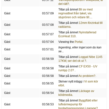
Gäst
03:57:11
Värmepumpsforum i Wikipedia, är
det rätt?
.
Tittar på ämnet
Bli av med
Gäst
03:57:09
regnvattnet från taket, via
stuprören och vidare till...
.
Tittar på ämnet
12mm förzinkat till
Gäst
03:57:08
raddarna
.
Tittar på ämnet
Nyinstallerad
Gäst
03:57:07
EcoHeat 310
.
Gäst
03:57:04
Viewing the
Portal
.
Ingenting, eller inget som du kan
Gäst
03:57:01
se...
Tittar på ämnet
Loggat Nibe 1145
Gäst
03:56:59
17KW, ser det ok ut ?
.
Tittar på ämnet
CF EX50 - UV
Gäst
03:56:58
rumtyp 2.0?
.
Gäst
03:56:58
Tittar på ämnet
Ac problem?
.
Skriver nytt inlägg i
Vi som kör
Gäst
03:56:55
elbil
.
Tittar på ämnet
Läckage av
Gäst
03:56:54
köldmedia
.
Tittar på ämnet
Byggfläkt eller
Gäst
03:56:53
luftvärmepump för
bostadsanpassning i garage?
.