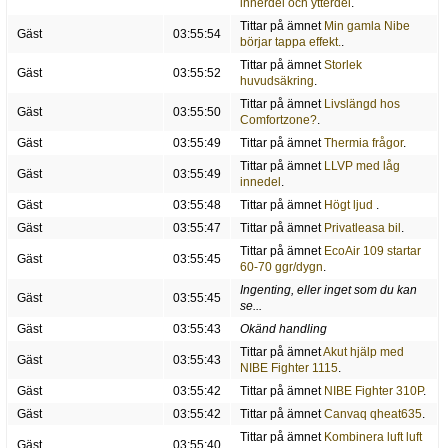
innerdel och ytterdel
.
Tittar på ämnet
Min gamla Nibe
Gäst
03:55:54
börjar tappa effekt.
.
Tittar på ämnet
Storlek
Gäst
03:55:52
huvudsäkring
.
Tittar på ämnet
Livslängd hos
Gäst
03:55:50
Comfortzone?
.
Gäst
03:55:49
Tittar på ämnet
Thermia frågor
.
Tittar på ämnet
LLVP med låg
Gäst
03:55:49
innedel
.
Gäst
03:55:48
Tittar på ämnet
Högt ljud
.
Gäst
03:55:47
Tittar på ämnet
Privatleasa bil
.
Tittar på ämnet
EcoAir 109 startar
Gäst
03:55:45
60-70 ggr/dygn
.
Ingenting, eller inget som du kan
Gäst
03:55:45
se...
Gäst
03:55:43
Okänd handling
Tittar på ämnet
Akut hjälp med
Gäst
03:55:43
NIBE Fighter 1115
.
Gäst
03:55:42
Tittar på ämnet
NIBE Fighter 310P
.
Gäst
03:55:42
Tittar på ämnet
Canvaq qheat635
.
Tittar på ämnet
Kombinera luft luft
Gäst
03:55:40