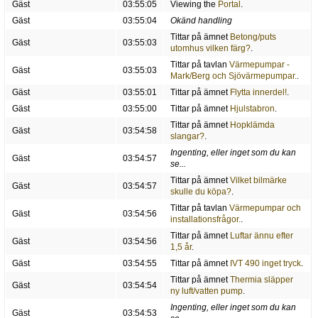
Gäst
03:55:05
Viewing the
Portal
.
Gäst
03:55:04
Okänd handling
Tittar på ämnet
Betong/puts
Gäst
03:55:03
utomhus vilken färg?
.
Tittar på tavlan
Värmepumpar -
Gäst
03:55:03
Mark/Berg och Sjövärmepumpar.
.
Gäst
03:55:01
Tittar på ämnet
Flytta innerdel!
.
Gäst
03:55:00
Tittar på ämnet
Hjulstabron
.
Tittar på ämnet
Hopklämda
Gäst
03:54:58
slangar?
.
Ingenting, eller inget som du kan
Gäst
03:54:57
se...
Tittar på ämnet
Vilket bilmärke
Gäst
03:54:57
skulle du köpa?
.
Tittar på tavlan
Värmepumpar och
Gäst
03:54:56
installationsfrågor.
.
Tittar på ämnet
Luftar ännu efter
Gäst
03:54:56
1,5 år
.
Gäst
03:54:55
Tittar på ämnet
IVT 490 inget tryck
.
Tittar på ämnet
Thermia släpper
Gäst
03:54:54
ny luft/vatten pump
.
Ingenting, eller inget som du kan
Gäst
03:54:53