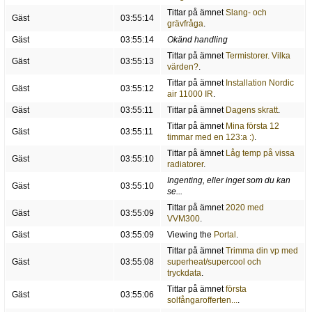
Tittar på ämnet
Slang- och
Gäst
03:55:14
grävfråga
.
Gäst
03:55:14
Okänd handling
Tittar på ämnet
Termistorer. Vilka
Gäst
03:55:13
värden?
.
Tittar på ämnet
Installation Nordic
Gäst
03:55:12
air 11000 IR
.
Gäst
03:55:11
Tittar på ämnet
Dagens skratt
.
Tittar på ämnet
Mina första 12
Gäst
03:55:11
timmar med en 123:a :)
.
Tittar på ämnet
Låg temp på vissa
Gäst
03:55:10
radiatorer
.
Ingenting, eller inget som du kan
Gäst
03:55:10
se...
Tittar på ämnet
2020 med
Gäst
03:55:09
VVM300
.
Gäst
03:55:09
Viewing the
Portal
.
Tittar på ämnet
Trimma din vp med
Gäst
03:55:08
superheat/supercool och
tryckdata
.
Tittar på ämnet
första
Gäst
03:55:06
solfångarofferten...
.