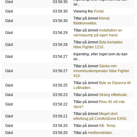
Gäst
03:56:30
se...
Gäst
03:56:30
Viewing the
Portal
.
Tittar på ämnet
Klimat
Gäst
03:56:30
fläktkonvektor
.
Tittar på ämnet
installation av
Gäst
03:56:29
värmepump på egen hand
.
Tittar på ämnet
Byta kontaktor
Gäst
03:56:28
Nibe Fighter 1210
.
Ingenting, eller inget som du kan
Gäst
03:56:27
se...
Tittar på ämnet
Sänka min
Gäst
03:56:27
innomhustemperatur Nibe Fighter
410
.
Tittar på ämnet
Byte av Elpanna till
Gäst
03:56:25
Luft/vatten.
.
Gäst
03:56:23
Tittar på ämnet
Sträng effektvakt
.
Tittar på ämnet
Rmu 40 vill inte
Gäst
03:56:22
styra?
.
Tittar på ämnet
Meget stort
Gäst
03:56:21
elforbrug på ComfortZone EX50
.
Gäst
03:56:20
Tittar på ämnet
KB- Temp
.
Gäst
03:56:20
Tittar på
medlemslistan
.