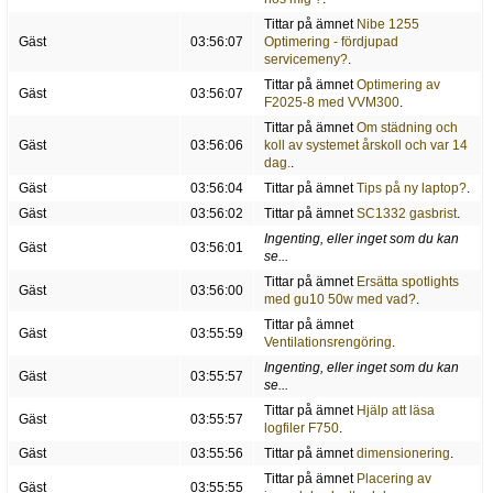
Tittar på ämnet
Nibe 1255
Gäst
03:56:07
Optimering - fördjupad
servicemeny?
.
Tittar på ämnet
Optimering av
Gäst
03:56:07
F2025-8 med VVM300
.
Tittar på ämnet
Om städning och
Gäst
03:56:06
koll av systemet årskoll och var 14
dag.
.
Gäst
03:56:04
Tittar på ämnet
Tips på ny laptop?
.
Gäst
03:56:02
Tittar på ämnet
SC1332 gasbrist
.
Ingenting, eller inget som du kan
Gäst
03:56:01
se...
Tittar på ämnet
Ersätta spotlights
Gäst
03:56:00
med gu10 50w med vad?
.
Tittar på ämnet
Gäst
03:55:59
Ventilationsrengöring
.
Ingenting, eller inget som du kan
Gäst
03:55:57
se...
Tittar på ämnet
Hjälp att läsa
Gäst
03:55:57
logfiler F750
.
Gäst
03:55:56
Tittar på ämnet
dimensionering
.
Tittar på ämnet
Placering av
Gäst
03:55:55