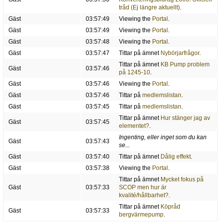
tråd (Ej längre aktuellt)
.
Gäst
03:57:49
Viewing the
Portal
.
Gäst
03:57:49
Viewing the
Portal
.
Gäst
03:57:48
Viewing the
Portal
.
Gäst
03:57:47
Tittar på ämnet
Nybörjarfrågor
.
Tittar på ämnet
KB Pump problem
Gäst
03:57:46
på 1245-10
.
Gäst
03:57:46
Viewing the
Portal
.
Gäst
03:57:46
Tittar på
medlemslistan
.
Gäst
03:57:45
Tittar på
medlemslistan
.
Tittar på ämnet
Hur stänger jag av
Gäst
03:57:45
elementet?
.
Ingenting, eller inget som du kan
Gäst
03:57:43
se...
Gäst
03:57:40
Tittar på ämnet
Dålig effekt
.
Gäst
03:57:38
Viewing the
Portal
.
Tittar på ämnet
Mycket fokus på
Gäst
03:57:33
SCOP men hur är
kvalité/hållbarhet?
.
Tittar på ämnet
Köpråd
Gäst
03:57:33
bergvärmepump
.