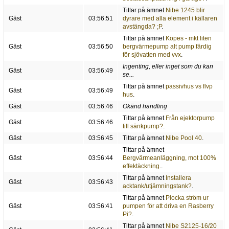
Tittar på ämnet
Nibe 1245 blir
Gäst
03:56:51
dyrare med alla element i källaren
avstängda? ;P
.
Tittar på ämnet
Köpes - mkt liten
Gäst
03:56:50
bergvärmepump alt pump färdig
för sjövatten med vvx
.
Ingenting, eller inget som du kan
Gäst
03:56:49
se...
Tittar på ämnet
passivhus vs flvp
Gäst
03:56:49
hus
.
Gäst
03:56:46
Okänd handling
Tittar på ämnet
Från ejektorpump
Gäst
03:56:46
till sänkpump?
.
Gäst
03:56:45
Tittar på ämnet
Nibe Pool 40
.
Tittar på ämnet
Gäst
03:56:44
Bergvärmeanläggning, mot 100%
effektäckning.
.
Tittar på ämnet
Installera
Gäst
03:56:43
acktank/utjämningstank?
.
Tittar på ämnet
Plocka ström ur
Gäst
03:56:41
pumpen för att driva en Rasberry
Pi?
.
Tittar på ämnet
Nibe S2125-16/20