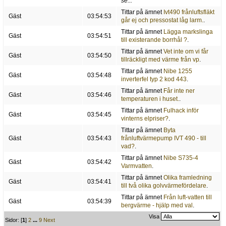
se...
Tittar på ämnet
Ivt490 frånluftsfläkt
Gäst
03:54:53
går ej och pressostat låg larm.
.
Tittar på ämnet
Lägga markslinga
Gäst
03:54:51
till existerande borrhål ?
.
Tittar på ämnet
Vet inte om vi får
Gäst
03:54:50
tillräckligt med värme från vp
.
Tittar på ämnet
Nibe 1255
Gäst
03:54:48
inverterfel typ 2 kod 443
.
Tittar på ämnet
Får inte ner
Gäst
03:54:46
temperaturen i huset.
.
Tittar på ämnet
Fulhack inför
Gäst
03:54:45
vinterns elpriser?
.
Tittar på ämnet
Byta
Gäst
03:54:43
frånluftvärmepump IVT 490 - till
vad?
.
Tittar på ämnet
Nibe S735-4
Gäst
03:54:42
Varmvatten
.
Tittar på ämnet
Olika framledning
Gäst
03:54:41
till två olika golvvärmefördelare
.
Tittar på ämnet
Från luft-vatten till
Gäst
03:54:39
bergvärme - hjälp med val
.
Visa
Sidor: [
1
]
2
...
9
Next