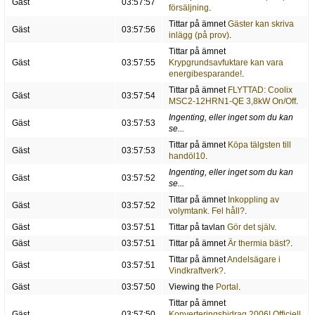
Gäst
03:57:57
försäljning
.
Tittar på ämnet
Gäster kan skriva
Gäst
03:57:56
inlägg (på prov)
.
Tittar på ämnet
Gäst
03:57:55
Krypgrundsavfuktare kan vara
energibesparande!
.
Tittar på ämnet
FLYTTAD: Coolix
Gäst
03:57:54
MSC2-12HRN1-QE 3,8kW On/Off
.
Ingenting, eller inget som du kan
Gäst
03:57:53
se...
Tittar på ämnet
Köpa tälgsten till
Gäst
03:57:53
handöl10
.
Ingenting, eller inget som du kan
Gäst
03:57:52
se...
Tittar på ämnet
Inkoppling av
Gäst
03:57:52
volymtank. Fel håll?
.
Gäst
03:57:51
Tittar på tavlan
Gör det själv
.
Gäst
03:57:51
Tittar på ämnet
Är thermia bäst?
.
Tittar på ämnet
Andelsägare i
Gäst
03:57:51
Vindkraftverk?
.
Gäst
03:57:50
Viewing the
Portal
.
Tittar på ämnet
Gäst
03:57:50
Konverteringsbidrag 2006! Officiell