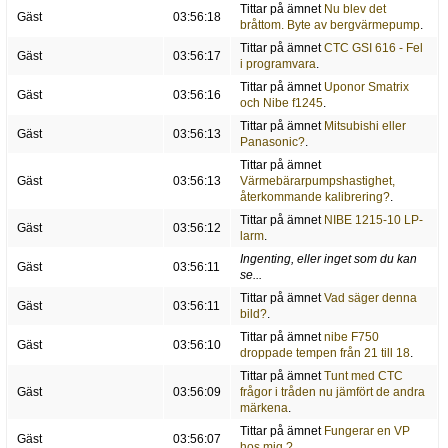
Tittar på ämnet
Nu blev det
Gäst
03:56:18
bråttom. Byte av bergvärmepump
.
Tittar på ämnet
CTC GSI 616 - Fel
Gäst
03:56:17
i programvara
.
Tittar på ämnet
Uponor Smatrix
Gäst
03:56:16
och Nibe f1245
.
Tittar på ämnet
Mitsubishi eller
Gäst
03:56:13
Panasonic?
.
Tittar på ämnet
Gäst
03:56:13
Värmebärarpumpshastighet,
återkommande kalibrering?
.
Tittar på ämnet
NIBE 1215-10 LP-
Gäst
03:56:12
larm
.
Ingenting, eller inget som du kan
Gäst
03:56:11
se...
Tittar på ämnet
Vad säger denna
Gäst
03:56:11
bild?
.
Tittar på ämnet
nibe F750
Gäst
03:56:10
droppade tempen från 21 till 18
.
Tittar på ämnet
Tunt med CTC
Gäst
03:56:09
frågor i tråden nu jämfört de andra
märkena
.
Tittar på ämnet
Fungerar en VP
Gäst
03:56:07
hos mig ?
.