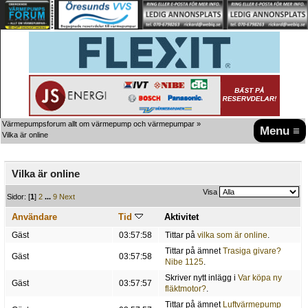
Värmepumpsforum allt om värmepump och värmepumpar
»
Menu ≡
Vilka är online
Vilka är online
Visa
Sidor: [
1
]
2
...
9
Next
Användare
Tid
Aktivitet
Gäst
03:57:58
Tittar på
vilka som är online
.
Tittar på ämnet
Trasiga givare?
Gäst
03:57:58
Nibe 1125
.
Skriver nytt inlägg i
Var köpa ny
Gäst
03:57:57
fläktmotor?
.
Tittar på ämnet
Luftvärmepump