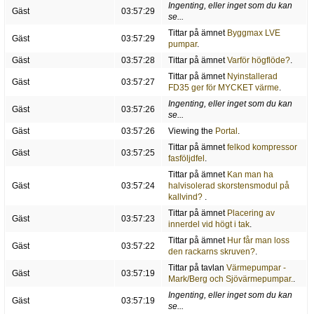
Ingenting, eller inget som du kan
Gäst
03:57:29
se...
Tittar på ämnet
Byggmax LVE
Gäst
03:57:29
pumpar
.
Gäst
03:57:28
Tittar på ämnet
Varför högflöde?
.
Tittar på ämnet
Nyinstallerad
Gäst
03:57:27
FD35 ger för MYCKET värme
.
Ingenting, eller inget som du kan
Gäst
03:57:26
se...
Gäst
03:57:26
Viewing the
Portal
.
Tittar på ämnet
felkod kompressor
Gäst
03:57:25
fasföljdfel
.
Tittar på ämnet
Kan man ha
Gäst
03:57:24
halvisolerad skorstensmodul på
kallvind?
.
Tittar på ämnet
Placering av
Gäst
03:57:23
innerdel vid högt i tak
.
Tittar på ämnet
Hur får man loss
Gäst
03:57:22
den rackarns skruven?
.
Tittar på tavlan
Värmepumpar -
Gäst
03:57:19
Mark/Berg och Sjövärmepumpar.
.
Ingenting, eller inget som du kan
Gäst
03:57:19
se...