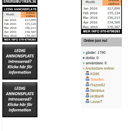
Online just nu!
gäster: 1790
dolda: 0
användare: 6
Användare online
:
KG96
Smurfen.
Frazze62
Bentolux
jantijanti
LasseT