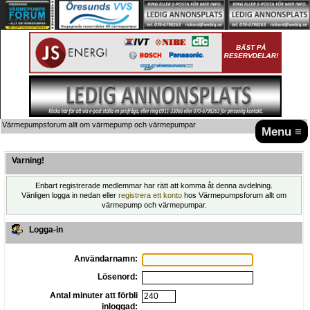
Värmepumpsforum allt om värmepump och värmepumpar
Menu ≡
Varning!
Enbart registrerade medlemmar har rätt att komma åt denna avdelning.
Vänligen logga in nedan eller
registrera ett konto
hos Värmepumpsforum allt om
värmepump och värmepumpar.
Logga-in
Användarnamn:
Lösenord:
Antal minuter att förbli
inloggad: