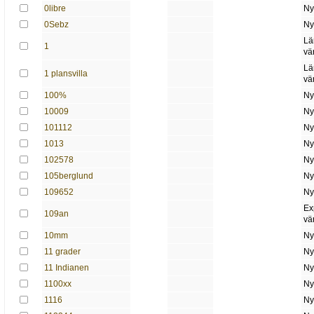
0libre
Ny
0Sebz
Ny
Lä
1
vä
Lä
1 plansvilla
vä
100%
Ny
10009
Ny
101112
Ny
1013
Ny
102578
Ny
105berglund
Ny
109652
Ny
Ex
109an
vä
10mm
Ny
11 grader
Ny
11 Indianen
Ny
1100xx
Ny
1116
Ny