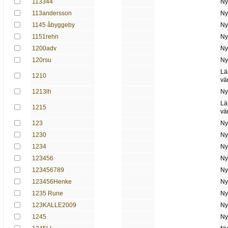
113344
Ny
113andersson
Ny
1145 åbyggeby
Ny
1151rehn
Ny
1200adv
Ny
120rsu
Ny
Lä
1210
vä
1213lh
Ny
Lä
1215
vä
123
Ny
1230
Ny
1234
Ny
123456
Ny
123456789
Ny
123456Henke
Ny
1235 Rune
Ny
123KALLE2009
Ny
1245
Ny