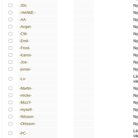
-30c
Ny
-:HeNkE:-
Ny
-AA-
Ny
-Angel-
Ny
-CM-
Ny
-Emil-
Ny
-Frost-
Ny
-Icaros-
Ny
-Joe-
Ny
-jonas-
Ny
Lä
-Lo-
vä
-Martin-
Ny
-micke-
Ny
-MizzY-
Ny
-myself-
Ny
-Nilsson-
Ny
-Ohlsson-
Ny
Lä
-PC-
vä