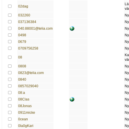
Lä
02dag
vä
032260
Ny
037136384
Ny
040.88001@telia.com
Ny
0498
Ny
0679
Ny
0709756258
Ny
Ka
08
vä
0808
Ny
0823@telia.com
Ny
0840
Ny
0857029040
Ny
08:a
Ny
08Clas
Ny
08Jonas
Ny
0911micke
Ny
0cean
Ny
0la0gKari
Ny