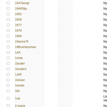
1947bengt
Ny
1949Stig
Ny
1952
Ny
1959
Ny
1977
Ny
1979
Ny
1984
Ny
19anna76
Ny
19thcenturyman
Ny
1AA
Ny
1Ante
Ny
1buster
Ny
1buster2
Ny
1Jeff
Ny
1looser
Ny
1micke
Ny
1tin
Ny
Lä
1up
vä
2 snack
Ny