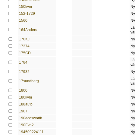
150kvm
Ny
152-1729
Ny
1560
Ny
Lä
164Anders
vä
170KJ
Ny
17374
Ny
175GD
Ny
Lä
1784
vä
17932
Ny
Lä
17sundberg
vä
1800
Ny
180kvm
Ny
188auto
Ny
1907
Ny
190ecosworth
Ny
190Evo2
Ny
194509224111
Ny