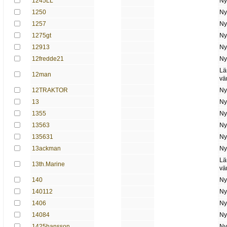
1245LL
Ny
1250
Ny
1257
Ny
1275gt
Ny
12913
Ny
12fredde21
Ny
Lä
12man
vä
12TRAKTOR
Ny
13
Ny
1355
Ny
13563
Ny
135631
Ny
13ackman
Ny
Lä
13th.Marine
vä
140
Ny
140112
Ny
1406
Ny
14084
Ny
1425hansson
Ny