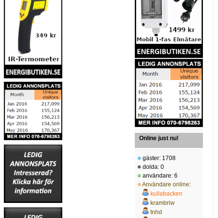
Online just nu!
gäster: 1708
dolda: 0
användare: 6
Användare online
:
kullabacken
krambriw
tnhd