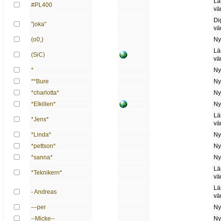
Lä
#PL400
vä
Di
"joka"
vä
(o0,)
Ny
Lä
(SiC)
vä
*
Ny
**Bure
Ny
*charlotta*
Ny
*Elkillen*
Ny
Lä
*Jens*
vä
*Linda*
Ny
*pettson*
Ny
*sanna*
Ny
Lä
*Teknikern*
vä
Lä
- Andreas
vä
---per
Ny
--Micke--
Ny