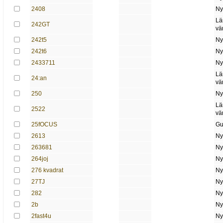
2408
Ny
Lä
242GT
vä
242t5
Ny
242t6
Ny
2433711
Ny
Lä
24:an
vä
250
Ny
Lä
2522
vä
25fOCUS
Gu
2613
Ny
263681
Ny
264joj
Ny
276 kvadrat
Ny
27TJ
Ny
282
Ny
2b
Ny
2fast4u
Ny