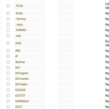
Lä
-PLM-
vä
-RoN-
Ny
-Tommy
Ny
..anjo..
Ny
.50BMG
Ny
.ray!
Ny
Ex
//GG
vä
//PA
Ny
/P
Ny
/tommy
Ny
007
Ny
007agent
Ny
007nordin
Ny
007viktor
Ny
010246
Ny
010707
Ny
018Niklas
Ny
0247
Ny