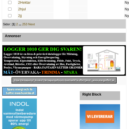
2Hektar
Ny
2hjul
Ny
2jj
Ny
Sidor: [
1
]
2
...
253
Next
Annonser
Right Block