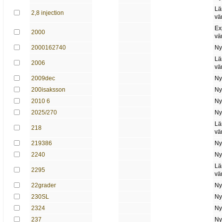
Lä
2,8 injection
vä
Ex
2000
vä
2000162740
Ny
Lä
2006
vä
2009dec
Ny
200isaksson
Ny
2010 6
Ny
2025/270
Ny
Lä
218
vä
219386
Ny
2240
Ny
Lä
2295
vä
22grader
Ny
230SL
Ny
2324
Ny
237
Ny