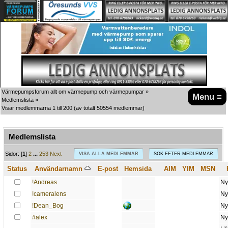
Värmepumpsforum allt om värmepump och värmepumpar
»
Menu ≡
Medlemslista
»
Visar medlemmarna 1 till 200
(av totalt 50554 medlemmar)
Medlemslista
A
B
C
D
E
F
G
H
I
J
K
L
M
N
O
P
Q
R
S
T
U
V
W
X
Y
Z
Sidor: [
1
]
2
...
253
Next
VISA ALLA MEDLEMMAR
SÖK EFTER MEDLEMMAR
Status
Användarnamn
E-post
Hemsida
AIM
YIM
MSN
!Andreas
Ny
!cameralens
Ny
!Dean_Bog
Ny
#alex
Ny