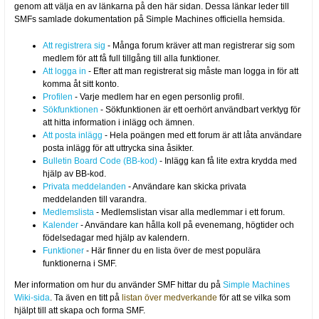
genom att välja en av länkarna på den här sidan. Dessa länkar leder till
SMFs samlade dokumentation på Simple Machines officiella hemsida.
Att registrera sig
- Många forum kräver att man registrerar sig som
medlem för att få full tillgång till alla funktioner.
Att logga in
- Efter att man registrerat sig måste man logga in för att
komma åt sitt konto.
Profilen
- Varje medlem har en egen personlig profil.
Sökfunktionen
- Sökfunktionen är ett oerhört användbart verktyg för
att hitta information i inlägg och ämnen.
Att posta inlägg
- Hela poängen med ett forum är att låta användare
posta inlägg för att uttrycka sina åsikter.
Bulletin Board Code (BB-kod)
- Inlägg kan få lite extra krydda med
hjälp av BB-kod.
Privata meddelanden
- Användare kan skicka privata
meddelanden till varandra.
Medlemslista
- Medlemslistan visar alla medlemmar i ett forum.
Kalender
- Användare kan hålla koll på evenemang, högtider och
födelsedagar med hjälp av kalendern.
Funktioner
- Här finner du en lista över de mest populära
funktionerna i SMF.
Mer information om hur du använder SMF hittar du på
Simple Machines
Wiki-sida
. Ta även en titt på
listan över medverkande
för att se vilka som
hjälpt till att skapa och forma SMF.