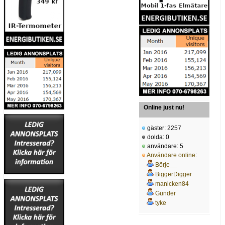
Online just nu!
gäster: 2257
dolda: 0
användare: 5
Användare online
:
Börje__
BiggerDigger
manicken84
Gunder
tyke