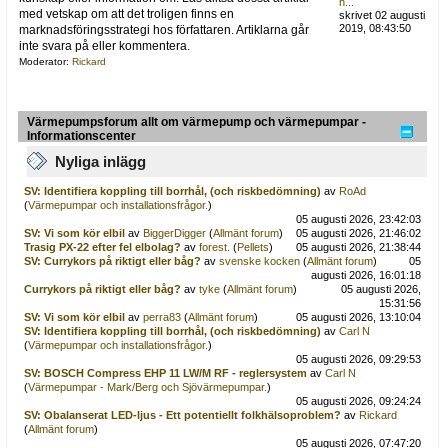
h...
med vetskap om att det troligen finns en
skrivet 02 augusti
2019, 08:43:50
marknadsföringsstrategi hos författaren. Artiklarna går
inte svara på eller kommentera.
Moderator:
Rickard
Värmepumpsforum allt om värmepump och värmepumpar -
Informationscenter
Nyliga inlägg
SV: Identifiera koppling till borrhål, (och riskbedömning)
av
RoAd
(
Värmepumpar och installationsfrågor.
)
05 augusti 2026, 23:42:03
SV: Vi som kör elbil
av
BiggerDigger
(
Allmänt forum
)
05 augusti 2026, 21:46:02
Trasig PX-22 efter fel elbolag?
av
forest.
(
Pellets
)
05 augusti 2026, 21:38:44
SV: Currykors på riktigt eller båg?
av
svenske kocken
(
Allmänt forum
)
05
augusti 2026, 16:01:18
Currykors på riktigt eller båg?
av
tyke
(
Allmänt forum
)
05 augusti 2026,
15:31:56
SV: Vi som kör elbil
av
perra83
(
Allmänt forum
)
05 augusti 2026, 13:10:04
SV: Identifiera koppling till borrhål, (och riskbedömning)
av
Carl N
(
Värmepumpar och installationsfrågor.
)
05 augusti 2026, 09:29:53
SV: BOSCH Compress EHP 11 LW/M RF - reglersystem
av
Carl N
(
Värmepumpar - Mark/Berg och Sjövärmepumpar.
)
05 augusti 2026, 09:24:24
SV: Obalanserat LED-ljus - Ett potentiellt folkhälsoproblem?
av
Rickard
(
Allmänt forum
)
05 augusti 2026, 07:47:20