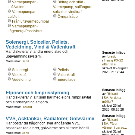
Värmepumpar -
Bidrag och stöd -
Luft/vatten
Värmepump, solfångare,
Värmepumpar -
solceller, vindkraft
Luft/luft
Övriga frågor
Frånluftsvärmepumpar
Värmepumpar -
Lågenergi/Passivhus
Solenergi, Solceller, Pellets,
Vedeldning, Vind & Vattenkraft
Här diskuterar vi andra energislag och
Senaste inlägg
uppvärmningssystem.
av
forest.
i
Trasig PX-22
Moderator:
Bertil
efter fel e...
skrivet 05 augusti
Solenergi
Pellets
2026, 21:38:44
Vindkraft
Vattenkraft
Vedeldning
Energilager
Senaste inlägg
Elpriser och timprisstyrning
av
Rickard
Här diskuterar vi allt som har med elpris, timprisavtal
i
SV: Är detta
möjligt?
och elprisstyrning att göra.
skrivet 23 juli
Moderator:
Rickard
2026, 08:18:28
Senaste inlägg
VVS, Acktankar, Radiatorer, Golvvärme
av
Rickard
Här postar du frågor och svar angående VVS,
i
SV: Få ut
värmen i garag...
acktankar, radiatorer, golvvärme och allt som hör till.
skrivet 31 juli
Moderator:
Bertil