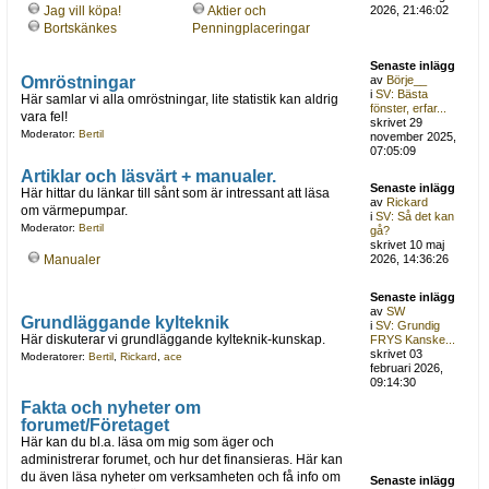
Jag vill köpa!
Aktier och
2026, 21:46:02
Bortskänkes
Penningplaceringar
Senaste inlägg
Omröstningar
av
Börje__
i
SV: Bästa
Här samlar vi alla omröstningar, lite statistik kan aldrig
fönster, erfar...
vara fel!
skrivet 29
Moderator:
Bertil
november 2025,
07:05:09
Artiklar och läsvärt + manualer.
Senaste inlägg
Här hittar du länkar till sånt som är intressant att läsa
av
Rickard
om värmepumpar.
i
SV: Så det kan
Moderator:
Bertil
gå?
skrivet 10 maj
Manualer
2026, 14:36:26
Senaste inlägg
av
SW
Grundläggande kylteknik
i
SV: Grundig
Här diskuterar vi grundläggande kylteknik-kunskap.
FRYS Kanske...
skrivet 03
Moderatorer:
Bertil
,
Rickard
,
ace
februari 2026,
09:14:30
Fakta och nyheter om
forumet/Företaget
Här kan du bl.a. läsa om mig som äger och
administrerar forumet, och hur det finansieras. Här kan
du även läsa nyheter om verksamheten och få info om
Senaste inlägg