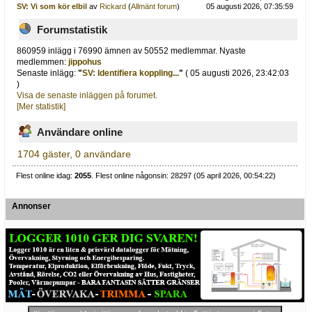
SV: Vi som kör elbil
av
Rickard
(
Allmänt forum
)
05 augusti 2026, 07:35:59
Forumstatistik
860959 inlägg i 76990 ämnen av 50552 medlemmar. Nyaste
medlemmen:
jippohus
Senaste inlägg:
"
SV: Identifiera koppling...
"
( 05 augusti 2026, 23:42:03
)
Visa de senaste inläggen på forumet.
[Mer statistik]
Användare online
1704 gäster, 0 användare
Flest online idag:
2055
. Flest online någonsin: 28297 (05 april 2026, 00:54:22)
Annonser