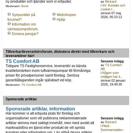
ny produkter och tjänster som vi erbjuder.
av
Rickard
i
SV: Kontakt och
Moderator:
Bertil
cookie-i...
skrivet 07 maj
Synpunkter på
Webshopen
2026, 05:23:12
forumet?
Hjälp
Information om
värmepumpsforum.
Donera pengar?
Tillverkar/leverantörsforum, diskutera direkt med tillverkare och
leverantörer här!
TS Comfort AB
Senaste inlägg
av
TS Comfort
Tidigare TS Fastighesservice, leverantör av kända
AB
kvalitetsmärken inom luftvärmepumpar till förmånliga
i
Någon som
priser för privatpersoner samt företag. Seriösa
möjligen har k...
garantiåtaganden ingår självklart vid köp.
skrivet 02 januari
2026, 19:49:35
Moderator:
TS Comfort AB
Sponsrade artiklar
Sponsrade artiklar, information
Här kommer vi att erbjuda plats för företag och
organisationer som vill publicera reklamrelaterade
Senaste inlägg
av
Rickard
artiklar skrivna med sakligt innehåll, men med avsikt att
i
Piteå -
marknadsföra en tjänst eller produkt de vill sprida
Sommarstaden -
kunskap eller information om. Läs alltså dessa artiklar