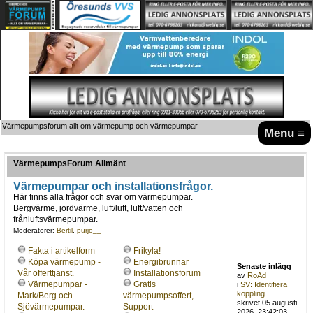
Värmepumpsforum allt om värmepump och värmepumpar
Menu ≡
VärmepumpsForum Allmänt
Värmepumpar och installationsfrågor.
Här finns alla frågor och svar om värmepumpar.
Bergvärme, jordvärme, luft/luft, luft/vatten och
frånluftsvärmepumpar.
Moderatorer:
Bertil
,
purjo__
Fakta i artikelform
Frikyla!
Köpa värmepump -
Energibrunnar
Senaste inlägg
Vår offerttjänst.
Installationsforum
av
RoAd
Värmepumpar -
Gratis
i
SV: Identifiera
koppling...
Mark/Berg och
värmepumpsoffert,
skrivet 05 augusti
Sjövärmepumpar.
Support
2026, 23:42:03