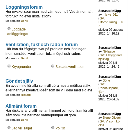
2026, 07:32:40
Loggningsforum
Senaste inlägg
Hur mycket spar man med värmepump? Vad är normalt
av
micke_011
förbrukning efter installation?
i
SV:
Moderator:
Bertil
Elförbrukning Juli
2...
Loggade
skrivet 02 augusti
2026, 14:16:12
anläggningar
Ventilation, fukt och radon-forum
Senaste inlägg
Här kan du fråga/ge svar på problem och lösningar
av
Niklaspe
inom området ventilation, fukt, mögel och radon.
i
SV: Tillbyggnad
Moderator:
Bertil
bjälklag...
skrivet 02 juli
Krypgrunder
Bostadsventilation
2026, 14:24:45
Senaste inlägg
Gör det själv
av
Börje__
i
SV:
En avdelning för alla som vill göra mesta möjliga själv,
Robotklippare,
eller har nya kreativa ideér som de vill dela med sig av!
fjärr...
Moderator:
Rickard
skrivet 01 juli
2026, 20:04:39
Allmänt forum
Här diskuterar vi allt mellan himmel och jord, framför allt
Senaste inlägg
sånt som inte har med värmepumpar att göra.
av
BiggerDigger
Moderator:
Bertil
i
SV: Vi som kör
elbil
Jag vill sälja!
Politik
skrivet 05 augusti