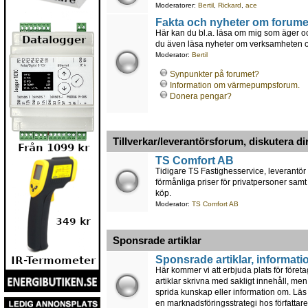
Moderatorer:
Bertil
,
Rickard
,
ace
Fakta och nyheter om forume
Här kan du bl.a. läsa om mig som äger oc
du även läsa nyheter om verksamheten och
Moderator:
Bertil
Synpunkter på forumet?
Information om värmepumpsforum.
Donera pengar?
Tillverkar/leverantörsforum, diskutera di
TS Comfort AB
Tidigare TS Fastighesservice, leverantör
förmånliga priser för privatpersoner samt
köp.
Moderator:
TS Comfort AB
Sponsrade artiklar
Sponsrade artiklar, informati
Här kommer vi att erbjuda plats för föret
artiklar skrivna med sakligt innehåll, men
sprida kunskap eller information om. Läs a
en marknadsföringsstrategi hos författare