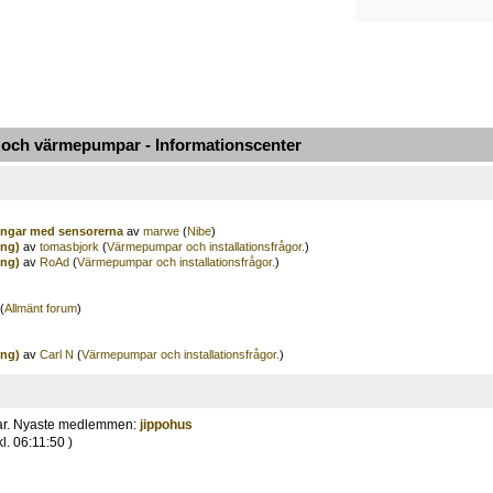
ch värmepumpar - Informationscenter
ingar med sensorerna
av
marwe
(
Nibe
)
ing)
av
tomasbjork
(
Värmepumpar och installationsfrågor.
)
ing)
av
RoAd
(
Värmepumpar och installationsfrågor.
)
(
Allmänt forum
)
ing)
av
Carl N
(
Värmepumpar och installationsfrågor.
)
ar. Nyaste medlemmen:
jippohus
l. 06:11:50 )