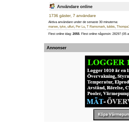
Användare online
1736 gäster, 7 användare
Aktiva användare under de senaste 30 minuterna:
marwe
,
tyke
,
ulfuri
,
Per Lu
,
T Ramsmark
,
lubbis
,
Thompa
Flest online idag:
2055
. Flest online någonsin: 28297 (05 a
Annonser