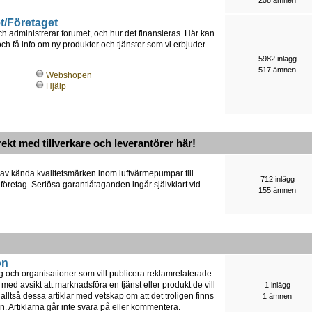
t/Företaget
h administrerar forumet, och hur det finansieras. Här kan
 få info om ny produkter och tjänster som vi erbjuder.
5982 inlägg
517 ämnen
Webshopen
Hjälp
rekt med tillverkare och leverantörer här!
 av kända kvalitetsmärken inom luftvärmepumpar till
712 inlägg
 företag. Seriösa garantiåtaganden ingår självklart vid
155 ämnen
on
ag och organisationer som vill publicera reklamrelaterade
 med avsikt att marknadsföra en tjänst eller produkt de vill
1 inlägg
lltså dessa artiklar med vetskap om att det troligen finns
1 ämnen
n. Artiklarna går inte svara på eller kommentera.