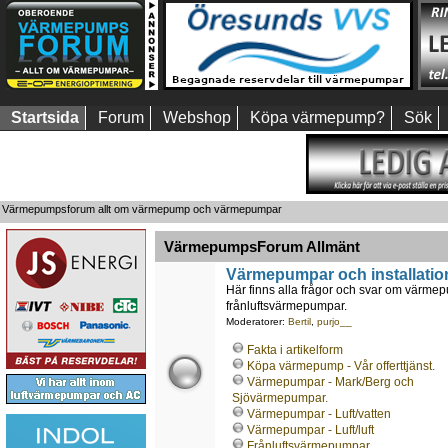
Startsida
Forum
Webshop
Köpa värmepump?
Sök
Värmepumpsforum allt om värmepump och värmepumpar
VärmepumpsForum Allmänt
Värmepumpar och installatio
Här finns alla frågor och svar om värmepu
frånluftsvärmepumpar.
Moderatorer:
Bertil
,
purjo__
Fakta i artikelform
Köpa värmepump - Vår offerttjänst.
Värmepumpar - Mark/Berg och
Sjövärmepumpar.
Värmepumpar - Luft/vatten
Värmepumpar - Luft/luft
Frånluftsvärmepumpar