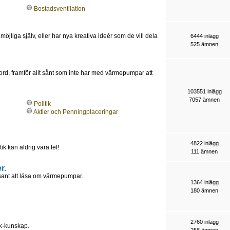
Bostadsventilation
möjliga själv, eller har nya kreativa ideér som de vill dela
6444 inlägg
525 ämnen
jord, framför allt sånt som inte har med värmepumpar att
103551 inlägg
7057 ämnen
Politik
Aktier och Penningplaceringar
4822 inlägg
tik kan aldrig vara fel!
111 ämnen
r.
essant att läsa om värmepumpar.
1364 inlägg
180 ämnen
2760 inlägg
ik-kunskap.
258 ämnen