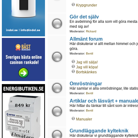
Krypgrunder
Gör det själv
En avdelning för alla som vill göra mesta 
med sig av!
Moderator:
Rickard
Allmänt forum
Här diskuterar vi allt mellan himmel och 
göra.
Moderator:
Bertil
Jag vill sälja!
Jag vill köpa!
Bortskänkes
Omröstningar
Här samlar vi alla omröstningar, lite statis
Moderator:
Bertil
Artiklar och läsvärt + manuale
Här hittar du länkar till sånt som är intr
Moderator:
Bertil
Manualer
Grundläggande kylteknik
Här diskuterar vi grundläggande kyltekn