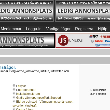
Medlemmar
Logga-in
Vanliga frågor
Registrera
Hjälp
nsfrågor.
mpar. Bergvärme, jordvärme, luft/luft, luft/vatten och
Frikyla!
Energibrunnar
271038 inlägg
Installationsforum
25344 ämnen
Gratis värmepumpsoffert, Support
Bidrag och stöd - Värmepump, solfångare,
solceller, vindkraft
Övriga frågor