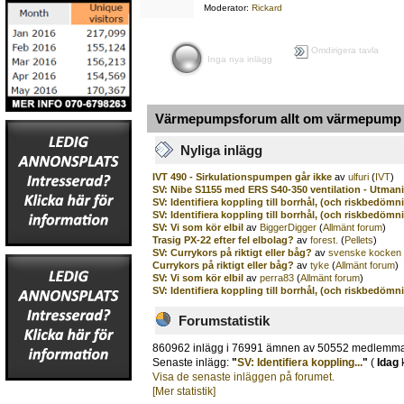
Moderator:
Rickard
Omdirigera tavla
Inga nya inlägg
Värmepumpsforum allt om värmepump o
Nyliga inlägg
IVT 490 - Sirkulationspumpen går ikke
av
ulfuri
(
IVT
)
SV: Nibe S1155 med ERS S40-350 ventilation - Utman
SV: Identifiera koppling till borrhål, (och riskbedömn
SV: Identifiera koppling till borrhål, (och riskbedömn
SV: Vi som kör elbil
av
BiggerDigger
(
Allmänt forum
)
Trasig PX-22 efter fel elbolag?
av
forest.
(
Pellets
)
SV: Currykors på riktigt eller båg?
av
svenske kocken
Currykors på riktigt eller båg?
av
tyke
(
Allmänt forum
)
SV: Vi som kör elbil
av
perra83
(
Allmänt forum
)
SV: Identifiera koppling till borrhål, (och riskbedömn
Forumstatistik
860962 inlägg i 76991 ämnen av 50552 medlemm
Senaste inlägg:
"
SV: Identifiera koppling...
"
(
Idag
k
Visa de senaste inläggen på forumet.
[Mer statistik]