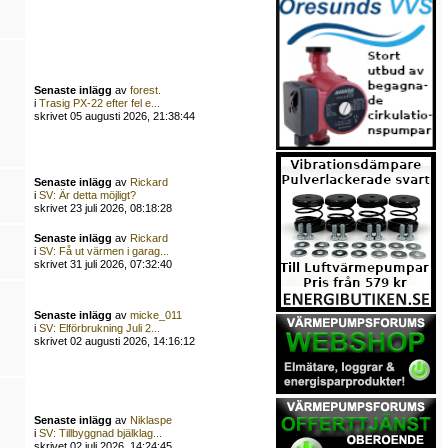
Senaste inlägg
av
forest.
i
Trasig PX-22 efter fel e...
skrivet 05 augusti 2026, 21:38:44
Senaste inlägg
av
Rickard
i
SV: Är detta möjligt?
skrivet 23 juli 2026, 08:18:28
Senaste inlägg
av
Rickard
i
SV: Få ut värmen i garag...
skrivet 31 juli 2026, 07:32:40
Senaste inlägg
av
micke_011
i
SV: Elförbrukning Juli 2...
skrivet 02 augusti 2026, 14:16:12
Senaste inlägg
av
Niklaspe
i
SV: Tillbyggnad bjälklag...
skrivet 02 juli 2026, 14:24:45