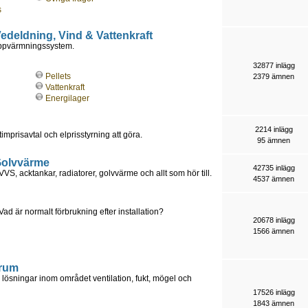
s
 Vedeldning, Vind & Vattenkraft
uppvärmningssystem.
32877 inlägg
Pellets
2379 ämnen
Vattenkraft
Energilager
2214 inlägg
timprisavtal och elprisstyrning att göra.
95 ämnen
 Golvvärme
42735 inlägg
S, acktankar, radiatorer, golvvärme och allt som hör till.
4537 ämnen
är normalt förbrukning efter installation?
20678 inlägg
1566 ämnen
orum
lösningar inom området ventilation, fukt, mögel och
17526 inlägg
1843 ämnen