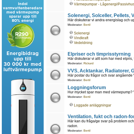
Värmepumpar - Lågenergi/Passivhu
Solenergi, Solceller, Pellets,
Här diskuterar vi andra energislag och 
Moderator:
Bertil
Solenergi
Vindkraft
Vedeldning
Elpriser och timprisstyrning
Här diskuterar vi allt som har med elpris, 
Moderator:
Rickard
VVS, Acktankar, Radiatorer,
Här postar du frågor och svar angående VV
Moderator:
Bertil
Loggningsforum
Hur mycket spar man med värmepump? Vad 
Moderator:
Bertil
Loggade anläggningar
Ventilation, fukt och radon-f
Här kan du fråga/ge svar på problem och 
radon.
Moderator:
Bertil