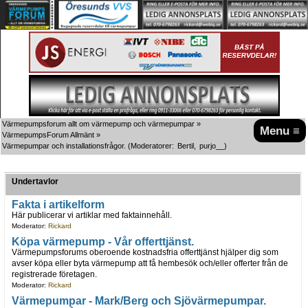
Värmepumpsforum allt om värmepump och värmepumpar
»
Menu ≡
VärmepumpsForum Allmänt
»
Värmepumpar och installationsfrågor.
(Moderatorer:
Bertil
,
purjo__
)
Undertavlor
Fakta i artikelform
Här publicerar vi artiklar med faktainnehåll.
Moderator:
Rickard
Köpa värmepump - Vår offerttjänst.
Värmepumpsforums oberoende kostnadsfria offerttjänst hjälper dig som
avser köpa eller byta värmepump att få hembesök och/eller offerter från de
registrerade företagen.
Moderator:
Rickard
Värmepumpar - Mark/Berg och Sjövärmepumpar.