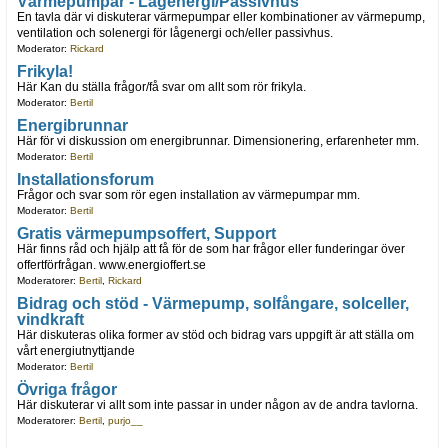
Värmepumpar - Lågenergi/Passivhus
En tavla där vi diskuterar värmepumpar eller kombinationer av värmepump,
ventilation och solenergi för lågenergi och/eller passivhus.
Moderator:
Rickard
Frikyla!
Här Kan du ställa frågor/få svar om allt som rör frikyla.
Moderator:
Bertil
Energibrunnar
Här för vi diskussion om energibrunnar. Dimensionering, erfarenheter mm.
Moderator:
Bertil
Installationsforum
Frågor och svar som rör egen installation av värmepumpar mm.
Moderator:
Bertil
Gratis värmepumpsoffert, Support
Här finns råd och hjälp att få för de som har frågor eller funderingar över
offertförfrågan. www.energioffert.se
Moderatorer:
Bertil
,
Rickard
Bidrag och stöd - Värmepump, solfångare, solceller,
vindkraft
Här diskuteras olika former av stöd och bidrag vars uppgift är att ställa om
vårt energiutnyttjande
Moderator:
Bertil
Övriga frågor
Här diskuterar vi allt som inte passar in under någon av de andra tavlorna.
Moderatorer:
Bertil
,
purjo__