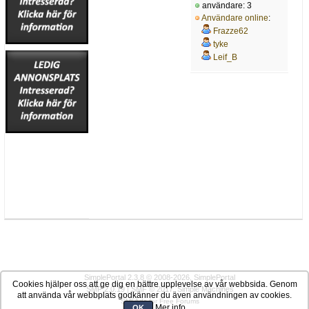
användare: 3
Användare online
:
Frazze62
tyke
Leif_B
SimplePortal 2.3.8 © 2008-2026, SimplePortal
Cookies hjälper oss att ge dig en bättre upplevelse av vår webbsida. Genom
SMF 2.0.19
|
SMF © 2017
,
Simple Machines
att använda vår webbplats godkänner du även användningen av cookies.
SMFAds
for
Free Forums
Mer info
OK