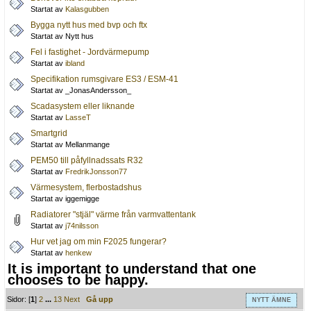
Startat av
Kalasgubben
Bygga nytt hus med bvp och ftx
Startat av Nytt hus
Fel i fastighet - Jordvärmepump
Startat av
ibland
Specifikation rumsgivare ES3 / ESM-41
Startat av _JonasAndersson_
Scadasystem eller liknande
Startat av
LasseT
Smartgrid
Startat av Mellanmange
PEM50 till påfyllnadssats R32
Startat av
FredrikJonsson77
Värmesystem, flerbostadshus
Startat av iggemigge
Radiatorer "stjäl" värme från varmvattentank
Startat av
j74nilsson
Hur vet jag om min F2025 fungerar?
Startat av
henkew
It is important to understand that one
chooses to be happy.
Sidor: [
1
]
2
...
13
Next
Gå upp
NYTT ÄMNE