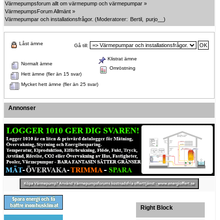
Värmepumpsforum allt om värmepump och värmepumpar
»
VärmepumpsForum Allmänt
»
Värmepumpar och installationsfrågor.
(Moderatorer:
Bertil
,
purjo__
)
Låst ämne
Gå till:
Klistrat ämne
Normalt ämne
Omröstning
Hett ämne (fler än 15 svar)
Mycket hett ämne (fler än 25 svar)
Annonser
Right Block