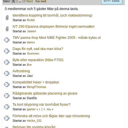
Sidor: [
1
]
2
...
13
Next
Gå ned
NYTT ÄMNE
0 medlemmar och 5 gäster tittar på denna tavla.
Identifiera koppling till borrhål, (och riskbedömning)
Startat av
RoAd
IVT 290 Elpanna displayen flimmrar inget varmvatten
Startat av
Jawen
TMV panna ihop Med NIBE Fighter 2005 - måste bytas ut
Startat av
darko
Dags för nytt, vad ska man köra?
Startat av
Svennen
Byte eller reparation (Nibe F750)
Startat av
jfse
Avfrostning
Startat av Jasi
Kompabilitet Haier + droppkar
Startat av
BengtThomas
Rådgörande gällande placering av givare
Startat av DanElo
Ta bort strypning när borrhålet fryser?
Startat av
gamer
«
1
2
3
Alla
»
Förhindra att möss och fåglar äter upp rörisolering
Startat av
micke_011
Behöver lite snabba köpråd.