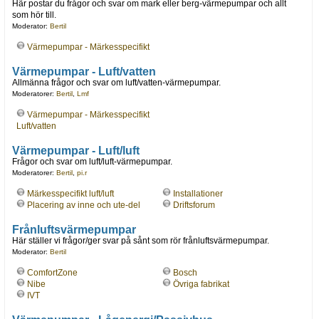
Här postar du frågor och svar om mark eller berg-värmepumpar och allt
som hör till.
Moderator:
Bertil
Värmepumpar - Märkesspecifikt
Värmepumpar - Luft/vatten
Allmänna frågor och svar om luft/vatten-värmepumpar.
Moderatorer:
Bertil
,
Lmf
Värmepumpar - Märkesspecifikt
Luft/vatten
Värmepumpar - Luft/luft
Frågor och svar om luft/luft-värmepumpar.
Moderatorer:
Bertil
,
pi.r
Märkesspecifikt luft/luft
Installationer
Placering av inne och ute-del
Driftsforum
Frånluftsvärmepumpar
Här ställer vi frågor/ger svar på sånt som rör frånluftsvärmepumpar.
Moderator:
Bertil
ComfortZone
Bosch
Nibe
Övriga fabrikat
IVT