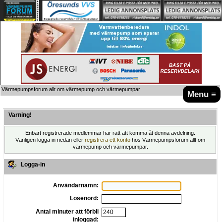
Värmepumpsforum allt om värmepump och värmepumpar
Menu ≡
Varning!
Enbart registrerade medlemmar har rätt att komma åt denna avdelning.
Vänligen logga in nedan eller
registrera ett konto
hos Värmepumpsforum allt om
värmepump och värmepumpar.
Logga-in
Användarnamn:
Lösenord:
Antal minuter att förbli
inloggad: