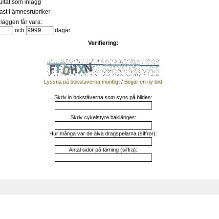
ultat som inlägg
st i ämnesrubriker
läggen får vara:
och
dagar
Verifiering:
Lyssna på bokstäverna muntligt
/
Begär en ny bild
Skriv in bokstäverna som syns på bilden:
Skriv cykelstyre baklänges:
Hur många var de älva dragspelarna (siffror):
Antal sidor på tärning (siffra):