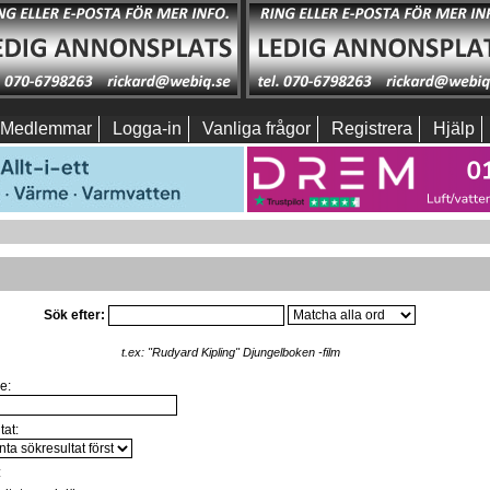
Medlemmar
Logga-in
Vanliga frågor
Registrera
Hjälp
Sök efter:
t.ex:
"Rudyard Kipling" Djungelboken -film
e:
tat:
: