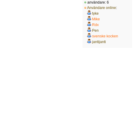
användare: 6
Användare online
:
tyke
Mike
Rdx
Pen
svenske kocken
jantijanti