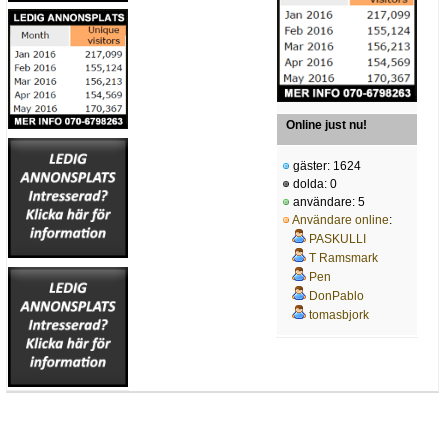
Online just nu!
gäster: 1624
dolda: 0
användare: 5
Användare online
:
PASKULLI
T Ramsmark
Pen
DonPablo
tomasbjork