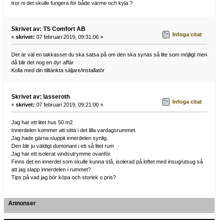
tror ni det skulle fungera för både värme och kyla ?
Skrivet av: TS Comfort AB
Infoga citat
«
skrivet:
07 februari 2019, 09:31:06 »
Det är väl en takkasset du ska satsa på om den ska synas så lite som möjligt men
då blir det nog en dyr affär
Kolla med din tilltänkta säljare/installatör
Skrivet av: lasseroth
Infoga citat
«
skrivet:
07 februari 2019, 09:21:00 »
Jag har ett litet hus 50 m2
Innerdelen kommer att sitta i det lilla vardagsrummet.
Jag hade gärna sluppit innerdelen synlig.
Den blir ju väldigt domonant i ett så litet rum
Jag har ett isolerat vindsutrymme ovanför.
Finns det en innerdel som skulle kunna stå, isolerad på loftet med insug/utsug så
att jag slapp innerdelen i rummet?
Tips på vad jag bör köpa och storlek o pris?
Annonser