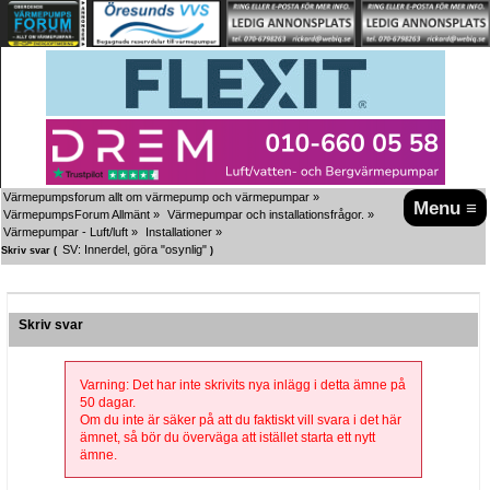
Värmepumpsforum allt om värmepump och värmepumpar
»
Menu ≡
VärmepumpsForum Allmänt
»
Värmepumpar och installationsfrågor.
»
Värmepumpar - Luft/luft
»
Installationer
»
SV: Innerdel, göra "osynlig"
Skriv svar (
)
Skriv svar
Varning: Det har inte skrivits nya inlägg i detta ämne på
50 dagar.
Om du inte är säker på att du faktiskt vill svara i det här
ämnet, så bör du överväga att istället starta ett nytt
ämne.