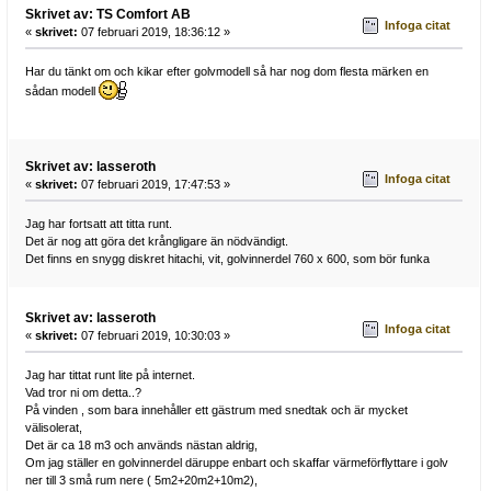
Skrivet av: TS Comfort AB
Infoga citat
«
skrivet:
07 februari 2019, 18:36:12 »
Har du tänkt om och kikar efter golvmodell så har nog dom flesta märken en
sådan modell
Skrivet av: lasseroth
Infoga citat
«
skrivet:
07 februari 2019, 17:47:53 »
Jag har fortsatt att titta runt.
Det är nog att göra det krångligare än nödvändigt.
Det finns en snygg diskret hitachi, vit, golvinnerdel 760 x 600, som bör funka
Skrivet av: lasseroth
Infoga citat
«
skrivet:
07 februari 2019, 10:30:03 »
Jag har tittat runt lite på internet.
Vad tror ni om detta..?
På vinden , som bara innehåller ett gästrum med snedtak och är mycket
välisolerat,
Det är ca 18 m3 och används nästan aldrig,
Om jag ställer en golvinnerdel däruppe enbart och skaffar värmeförflyttare i golv
ner till 3 små rum nere ( 5m2+20m2+10m2),