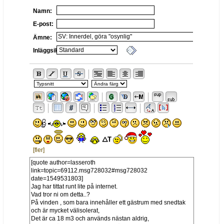
Namn:
E-post:
Ämne:
Inläggsikon:
[fler]