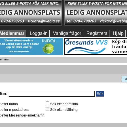
Medlemmar
Logga-in
Vanliga frågor
Registrera
Hjälp
dlemmar
V
fter:
 efter namn
Sök efter hemsida
 efter e-postadress
Sök efter ställning
 efter Messenger-smeknamn