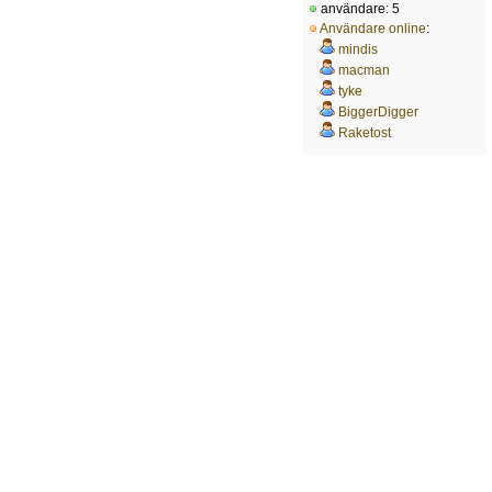
användare: 5
Användare online
:
mindis
macman
tyke
BiggerDigger
Raketost