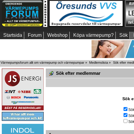
Startsida
Forum
Webshop
Köpa värmepump?
Sök
Värmepumpsforum allt om värmepump och värmepumpar
»
Medlemslista
»
Sök efter me
Sök efter medlemmar
Sök e
Sök
Sök
Sök